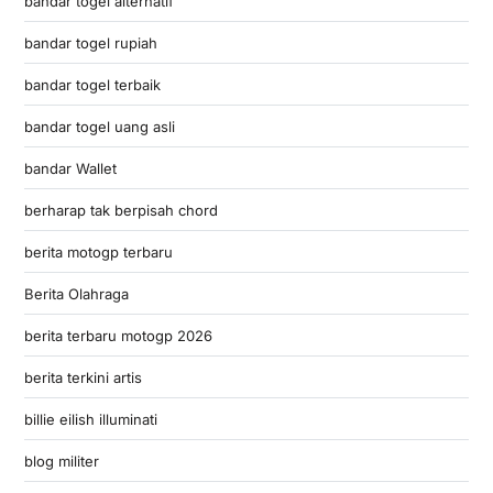
bandar togel alternatif
bandar togel rupiah
bandar togel terbaik
bandar togel uang asli
bandar Wallet
berharap tak berpisah chord
berita motogp terbaru
Berita Olahraga
berita terbaru motogp 2026
berita terkini artis
billie eilish illuminati
blog militer