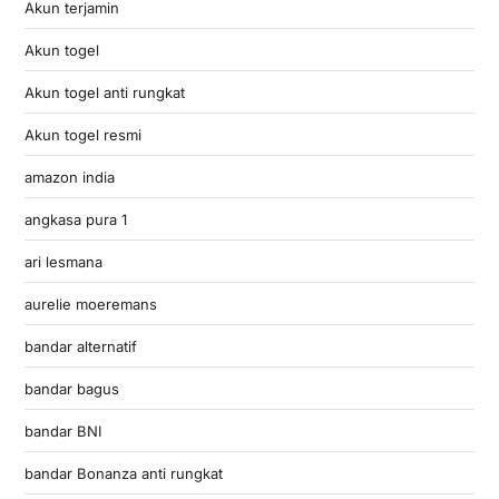
Akun terjamin
Akun togel
Akun togel anti rungkat
Akun togel resmi
amazon india
angkasa pura 1
ari lesmana
aurelie moeremans
bandar alternatif
bandar bagus
bandar BNI
bandar Bonanza anti rungkat