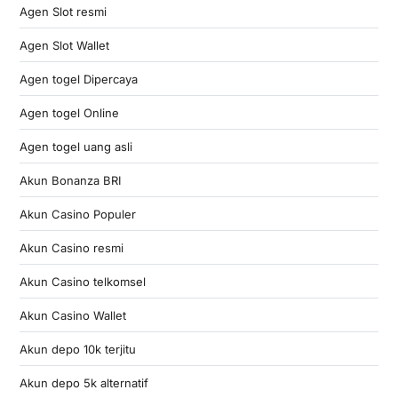
Agen Slot resmi
Agen Slot Wallet
Agen togel Dipercaya
Agen togel Online
Agen togel uang asli
Akun Bonanza BRI
Akun Casino Populer
Akun Casino resmi
Akun Casino telkomsel
Akun Casino Wallet
Akun depo 10k terjitu
Akun depo 5k alternatif