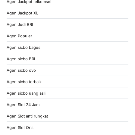
Agen Jackpot telkomsel
Agen Jackpot XL
Agen Judi BRI
Agen Populer
Agen sicbo bagus
Agen sicbo BRI
Agen sicbo ovo
Agen sicbo terbaik
Agen sicbo uang asli
Agen Slot 24 Jam
Agen Slot anti rungkat
Agen Slot Qris