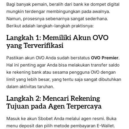
Bagi banyak pemain, beralih dari bank ke dompet digital
mungkin terdengar membingungkan pada awalnya.
Namun, prosesnya sebenarnya sangat sederhana.
Berikut adalah langkah-langkah praktisnya:
Langkah 1: Memiliki Akun OVO
yang Terverifikasi
Pastikan akun OVO Anda sudah berstatus
OVO Premier
.
Hal ini penting agar Anda bisa melakukan transfer saldo
ke rekening bank atau sesama pengguna OVO dengan
limit yang lebih besar, yang tentu saja sangat dibutuhkan
dalam aktivitas taruhan.
Langkah 2: Mencari Rekening
Tujuan pada Agen Terpercaya
Masuk ke akun Sbobet Anda melalui agen resmi. Buka
menu deposit dan pilih metode pembayaran E-Wallet.