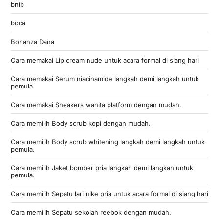
bnib
boca
Bonanza Dana
Cara memakai Lip cream nude untuk acara formal di siang hari
Cara memakai Serum niacinamide langkah demi langkah untuk
pemula.
Cara memakai Sneakers wanita platform dengan mudah.
Cara memilih Body scrub kopi dengan mudah.
Cara memilih Body scrub whitening langkah demi langkah untuk
pemula.
Cara memilih Jaket bomber pria langkah demi langkah untuk
pemula.
Cara memilih Sepatu lari nike pria untuk acara formal di siang hari
Cara memilih Sepatu sekolah reebok dengan mudah.