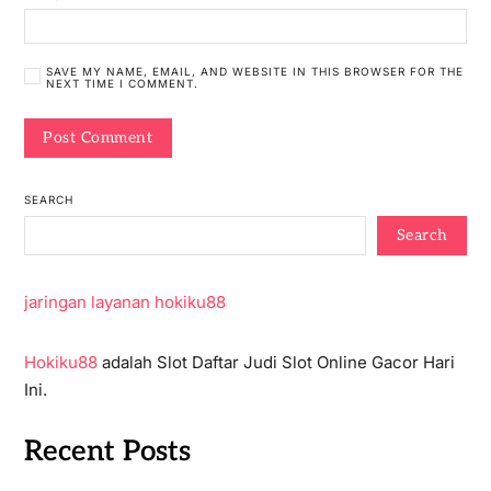
SAVE MY NAME, EMAIL, AND WEBSITE IN THIS BROWSER FOR THE
NEXT TIME I COMMENT.
SEARCH
Search
jaringan layanan hokiku88
Hokiku88
adalah Slot Daftar Judi Slot Online Gacor Hari
Ini.
Recent Posts