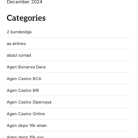
December 2024
Categories
2 bundesliga
aa airlines
abdul somad
Agen Bonanza Dana
Agen Casino BCA
Agen Casino BRI
Agen Casino Dipercaya
Agen Casino Online
Agen depo 10k aman
Agen depo 10k ovo