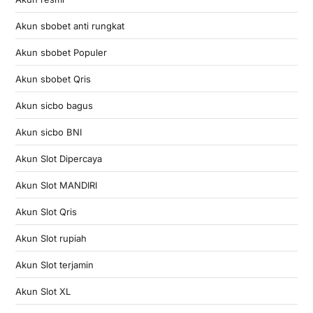
Akun sbobet anti rungkat
Akun sbobet Populer
Akun sbobet Qris
Akun sicbo bagus
Akun sicbo BNI
Akun Slot Dipercaya
Akun Slot MANDIRI
Akun Slot Qris
Akun Slot rupiah
Akun Slot terjamin
Akun Slot XL