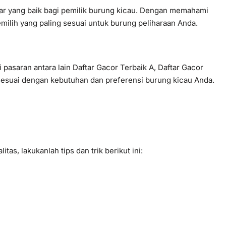
ajar yang baik bagi pemilik burung kicau. Dengan memahami
emilih yang paling sesuai untuk burung peliharaan Anda.
 pasaran antara lain Daftar Gacor Terbaik A, Daftar Gacor
g sesuai dengan kebutuhan dan preferensi burung kicau Anda.
as, lakukanlah tips dan trik berikut ini: