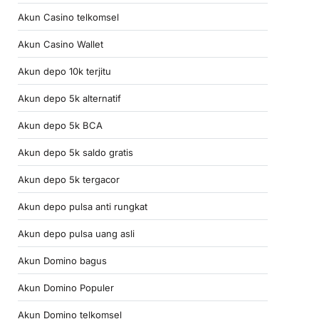
Akun Casino telkomsel
Akun Casino Wallet
Akun depo 10k terjitu
Akun depo 5k alternatif
Akun depo 5k BCA
Akun depo 5k saldo gratis
Akun depo 5k tergacor
Akun depo pulsa anti rungkat
Akun depo pulsa uang asli
Akun Domino bagus
Akun Domino Populer
Akun Domino telkomsel