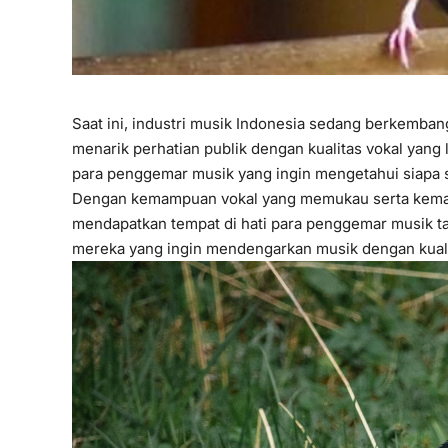
Saat ini, industri musik Indonesia sedang berkemba
menarik perhatian publik dengan kualitas vokal yang 
para penggemar musik yang ingin mengetahui siapa s
Dengan kemampuan vokal yang memukau serta kemampu
mendapatkan tempat di hati para penggemar musik tan
mereka yang ingin mendengarkan musik dengan kuali