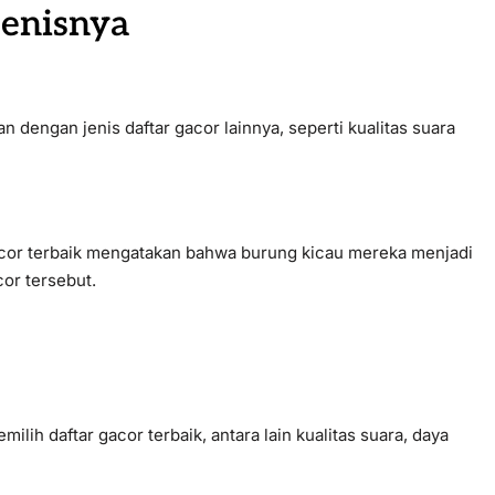
jenisnya
n dengan jenis daftar gacor lainnya, seperti kualitas suara
cor terbaik mengatakan bahwa burung kicau mereka menjadi
cor tersebut.
ilih daftar gacor terbaik, antara lain kualitas suara, daya