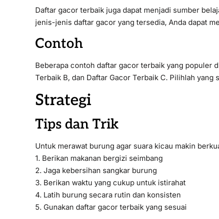
Daftar gacor terbaik juga dapat menjadi sumber bel
jenis-jenis daftar gacor yang tersedia, Anda dapat m
Contoh
Beberapa contoh daftar gacor terbaik yang populer di
Terbaik B, dan Daftar Gacor Terbaik C. Pilihlah yan
Strategi
Tips dan Trik
Untuk merawat burung agar suara kicau makin berkualit
1. Berikan makanan bergizi seimbang
2. Jaga kebersihan sangkar burung
3. Berikan waktu yang cukup untuk istirahat
4. Latih burung secara rutin dan konsisten
5. Gunakan daftar gacor terbaik yang sesuai