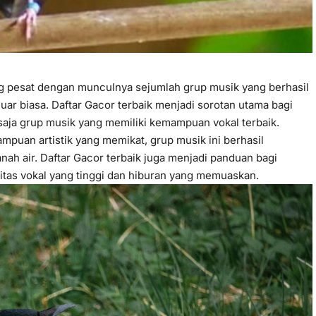
ng pesat dengan munculnya sejumlah grup musik yang berhasil
luar biasa. Daftar Gacor terbaik menjadi sorotan utama bagi
aja grup musik yang memiliki kemampuan vokal terbaik.
an artistik yang memikat, grup musik ini berhasil
ah air. Daftar Gacor terbaik juga menjadi panduan bagi
tas vokal yang tinggi dan hiburan yang memuaskan.