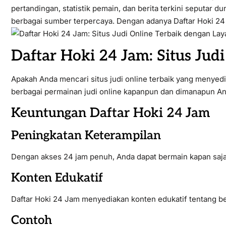
pertandingan, statistik pemain, dan berita terkini seputar
berbagai sumber terpercaya. Dengan adanya Daftar Hoki 24
Daftar Hoki 24 Jam: Situs Ju
Apakah Anda mencari situs judi online terbaik yang menyed
berbagai permainan judi online kapanpun dan dimanapun An
Keuntungan Daftar Hoki 24 Jam
Peningkatan Keterampilan
Dengan akses 24 jam penuh, Anda dapat bermain kapan saja
Konten Edukatif
Daftar Hoki 24 Jam menyediakan konten edukatif tentang b
Contoh