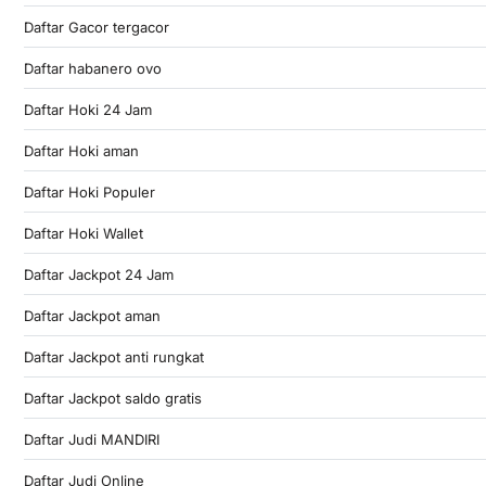
Daftar Gacor tergacor
Daftar habanero ovo
Daftar Hoki 24 Jam
Daftar Hoki aman
Daftar Hoki Populer
Daftar Hoki Wallet
Daftar Jackpot 24 Jam
Daftar Jackpot aman
Daftar Jackpot anti rungkat
Daftar Jackpot saldo gratis
Daftar Judi MANDIRI
Daftar Judi Online