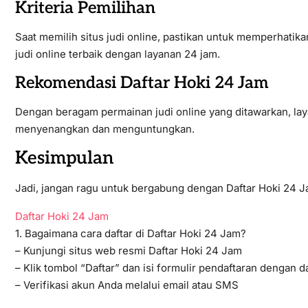
Kriteria Pemilihan
Saat memilih situs judi online, pastikan untuk memperhatikan
judi online terbaik dengan layanan 24 jam.
Rekomendasi Daftar Hoki 24 Jam
Dengan beragam permainan judi online yang ditawarkan, lay
menyenangkan dan menguntungkan.
Kesimpulan
Jadi, jangan ragu untuk bergabung dengan Daftar Hoki 24 J
Daftar Hoki 24 Jam
1. Bagaimana cara daftar di Daftar Hoki 24 Jam?
– Kunjungi situs web resmi Daftar Hoki 24 Jam
– Klik tombol “Daftar” dan isi formulir pendaftaran dengan da
– Verifikasi akun Anda melalui email atau SMS