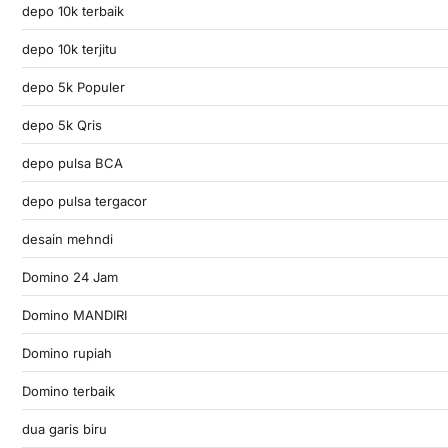
depo 10k terbaik
depo 10k terjitu
depo 5k Populer
depo 5k Qris
depo pulsa BCA
depo pulsa tergacor
desain mehndi
Domino 24 Jam
Domino MANDIRI
Domino rupiah
Domino terbaik
dua garis biru