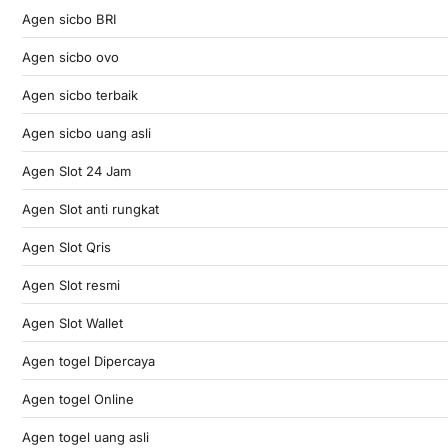
Agen sicbo BRI
Agen sicbo ovo
Agen sicbo terbaik
Agen sicbo uang asli
Agen Slot 24 Jam
Agen Slot anti rungkat
Agen Slot Qris
Agen Slot resmi
Agen Slot Wallet
Agen togel Dipercaya
Agen togel Online
Agen togel uang asli