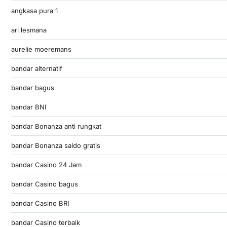
angkasa pura 1
ari lesmana
aurelie moeremans
bandar alternatif
bandar bagus
bandar BNI
bandar Bonanza anti rungkat
bandar Bonanza saldo gratis
bandar Casino 24 Jam
bandar Casino bagus
bandar Casino BRI
bandar Casino terbaik