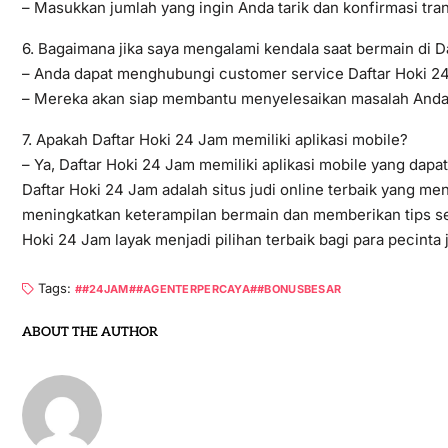
– Masukkan jumlah yang ingin Anda tarik dan konfirmasi tra
6. Bagaimana jika saya mengalami kendala saat bermain di D
– Anda dapat menghubungi customer service Daftar Hoki 24 J
– Mereka akan siap membantu menyelesaikan masalah Anda 
7. Apakah Daftar Hoki 24 Jam memiliki aplikasi mobile?
– Ya, Daftar Hoki 24 Jam memiliki aplikasi mobile yang dapat
Daftar Hoki 24 Jam adalah situs judi online terbaik yang 
meningkatkan keterampilan bermain dan memberikan tips se
Hoki 24 Jam layak menjadi pilihan terbaik bagi para pecin
Tags:
#24JAM
#AGENTERPERCAYA
#BONUSBESAR
ABOUT THE AUTHOR