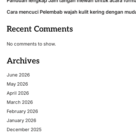
Panduan lengkap Jam tangan mewah untuk acara formal 
Cara mencuci Pelembab wajah kulit kering dengan mud
Recent Comments
No comments to show.
Archives
June 2026
May 2026
April 2026
March 2026
February 2026
January 2026
December 2025