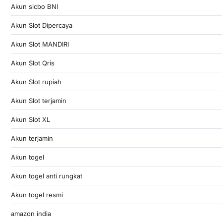
Akun sicbo BNI
Akun Slot Dipercaya
Akun Slot MANDIRI
Akun Slot Qris
Akun Slot rupiah
Akun Slot terjamin
Akun Slot XL
Akun terjamin
Akun togel
Akun togel anti rungkat
Akun togel resmi
amazon india