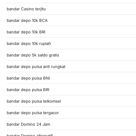
bandar Casino terjitu
bandar depo 10k BCA
bandar depo 10k BRI
bandar depo 10k rupiah
bandar depo 5k saldo gratis
bandar depo pulsa anti rungkat
bandar depo pulsa BNI
bandar depo pulsa BRI
bandar depo pulsa telkomsel
bandar depo pulsa tergacor
bandar Domino 24 Jam
bandar Domino alternatif