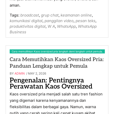
aman.
Tags:
broadcast
,
grup chat
,
keamanan online
,
komunikasi digital
,
panggilan video
,
pesan teks
,
produktivitas digital
,
W A
,
WhatsApp
,
WhatsApp
Business
Cara memutihkan Kaos oversized pria langkah demi langkah untuk pemula.
Cara Memutihkan Kaos Oversized Pria:
Panduan Lengkap untuk Pemula
BY
ADMIN
/ MAY 2, 2026
Pengenalan: Pentingnya
Perawatan Kaos Oversized
Kaos oversized pria menjadi salah satu tren fashion
yang digemari karena kenyamanannya dan
fleksibilitas dalam berbagai gaya. Namun, warna
putih yang cerah sering kali cepat kusam akibat