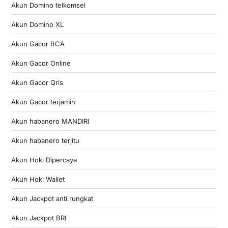
Akun Domino telkomsel
Akun Domino XL
Akun Gacor BCA
Akun Gacor Online
Akun Gacor Qris
Akun Gacor terjamin
Akun habanero MANDIRI
Akun habanero terjitu
Akun Hoki Dipercaya
Akun Hoki Wallet
Akun Jackpot anti rungkat
Akun Jackpot BRI