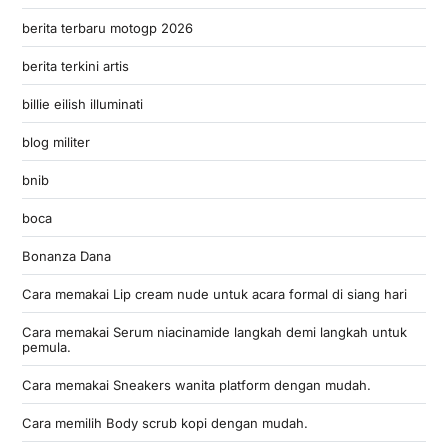
berita terbaru motogp 2026
berita terkini artis
billie eilish illuminati
blog militer
bnib
boca
Bonanza Dana
Cara memakai Lip cream nude untuk acara formal di siang hari
Cara memakai Serum niacinamide langkah demi langkah untuk
pemula.
Cara memakai Sneakers wanita platform dengan mudah.
Cara memilih Body scrub kopi dengan mudah.