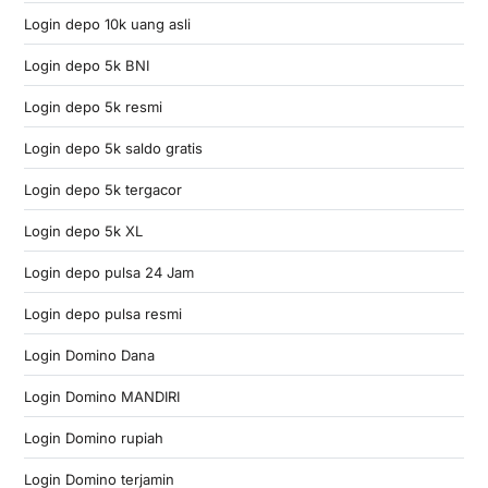
Login depo 10k uang asli
Login depo 5k BNI
Login depo 5k resmi
Login depo 5k saldo gratis
Login depo 5k tergacor
Login depo 5k XL
Login depo pulsa 24 Jam
Login depo pulsa resmi
Login Domino Dana
Login Domino MANDIRI
Login Domino rupiah
Login Domino terjamin