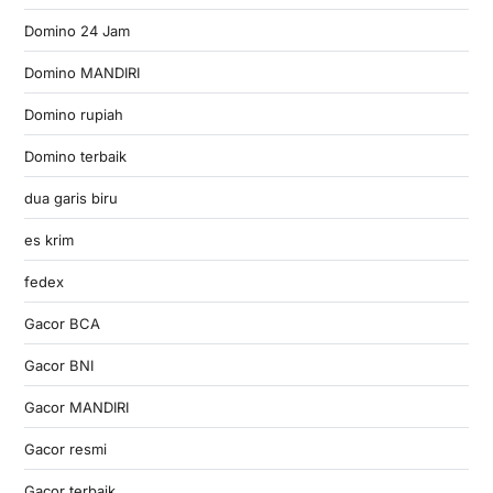
Domino 24 Jam
Domino MANDIRI
Domino rupiah
Domino terbaik
dua garis biru
es krim
fedex
Gacor BCA
Gacor BNI
Gacor MANDIRI
Gacor resmi
Gacor terbaik