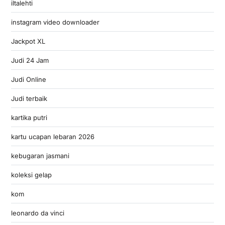
iltalehti
instagram video downloader
Jackpot XL
Judi 24 Jam
Judi Online
Judi terbaik
kartika putri
kartu ucapan lebaran 2026
kebugaran jasmani
koleksi gelap
kom
leonardo da vinci