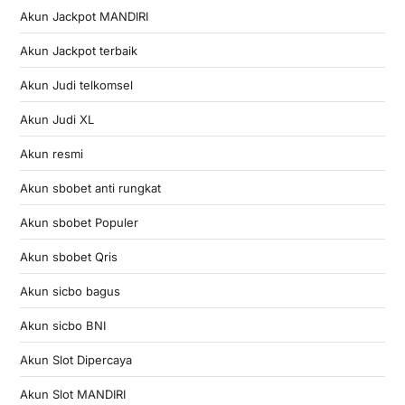
Akun Jackpot MANDIRI
Akun Jackpot terbaik
Akun Judi telkomsel
Akun Judi XL
Akun resmi
Akun sbobet anti rungkat
Akun sbobet Populer
Akun sbobet Qris
Akun sicbo bagus
Akun sicbo BNI
Akun Slot Dipercaya
Akun Slot MANDIRI