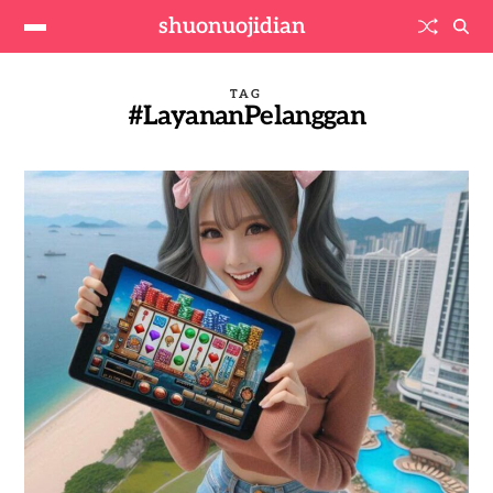
shuonuojidian
TAG
#LayananPelanggan