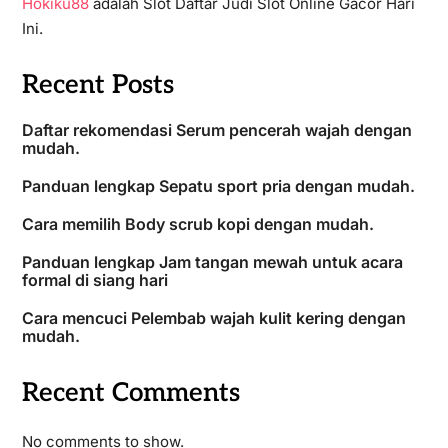
Hokiku88
adalah Slot Daftar Judi Slot Online Gacor Hari
Ini.
Recent Posts
Daftar rekomendasi Serum pencerah wajah dengan
mudah.
Panduan lengkap Sepatu sport pria dengan mudah.
Cara memilih Body scrub kopi dengan mudah.
Panduan lengkap Jam tangan mewah untuk acara
formal di siang hari
Cara mencuci Pelembab wajah kulit kering dengan
mudah.
Recent Comments
No comments to show.