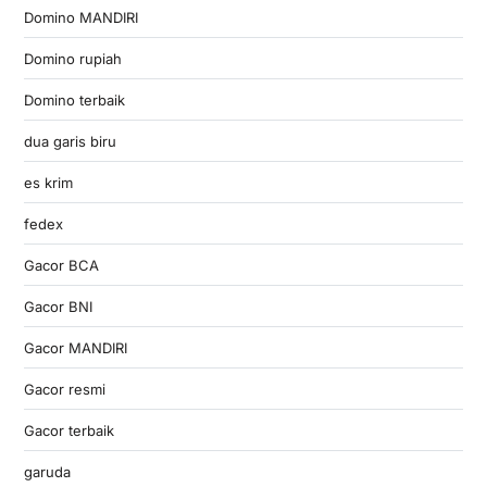
Domino MANDIRI
Domino rupiah
Domino terbaik
dua garis biru
es krim
fedex
Gacor BCA
Gacor BNI
Gacor MANDIRI
Gacor resmi
Gacor terbaik
garuda