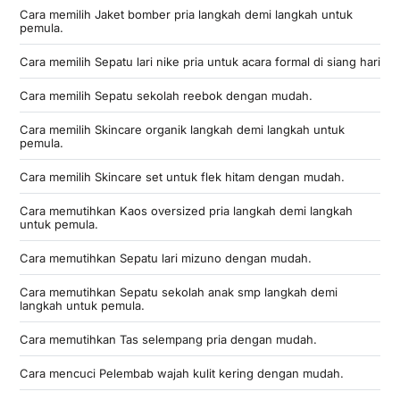
Cara memilih Jaket bomber pria langkah demi langkah untuk
pemula.
Cara memilih Sepatu lari nike pria untuk acara formal di siang hari
Cara memilih Sepatu sekolah reebok dengan mudah.
Cara memilih Skincare organik langkah demi langkah untuk
pemula.
Cara memilih Skincare set untuk flek hitam dengan mudah.
Cara memutihkan Kaos oversized pria langkah demi langkah
untuk pemula.
Cara memutihkan Sepatu lari mizuno dengan mudah.
Cara memutihkan Sepatu sekolah anak smp langkah demi
langkah untuk pemula.
Cara memutihkan Tas selempang pria dengan mudah.
Cara mencuci Pelembab wajah kulit kering dengan mudah.