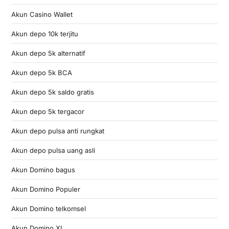
Akun Casino Wallet
Akun depo 10k terjitu
Akun depo 5k alternatif
Akun depo 5k BCA
Akun depo 5k saldo gratis
Akun depo 5k tergacor
Akun depo pulsa anti rungkat
Akun depo pulsa uang asli
Akun Domino bagus
Akun Domino Populer
Akun Domino telkomsel
Akun Domino XL