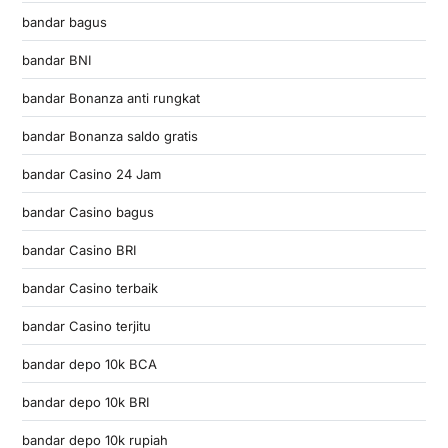
bandar bagus
bandar BNI
bandar Bonanza anti rungkat
bandar Bonanza saldo gratis
bandar Casino 24 Jam
bandar Casino bagus
bandar Casino BRI
bandar Casino terbaik
bandar Casino terjitu
bandar depo 10k BCA
bandar depo 10k BRI
bandar depo 10k rupiah