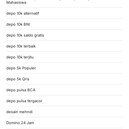
Mahasiswa
depo 10k alternatif
depo 10k BNI
depo 10k saldo gratis
depo 10k terbaik
depo 10k terjitu
depo 5k Populer
depo 5k Qris
depo pulsa BCA
depo pulsa tergacor
desain mehndi
Domino 24 Jam