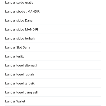
bandar saldo gratis
bandar sbobet MANDIRI
bandar sicbo Dana
bandar sicbo MANDIRI
bandar sicbo terbaik
bandar Slot Dana
bandar terjitu
bandar togel alternatif
bandar togel rupiah
bandar togel terbaik
bandar togel uang asli
bandar Wallet