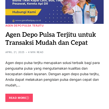
AGEN DEPO PULSA TERJITU
Agen Depo Pulsa Terjitu untuk
Transaksi Mudah dan Cepat
APRIL 21, 2025
4 MIN READ
Agen depo pulsa terjitu merupakan solusi terbaik bagi para
pengusaha pulsa yang mengutamakan kualitas dan
kecepatan dalam layanan. Dengan agen depo pulsa terjitu,
Anda dapat melakukan pengisian pulsa dengan cepat dan
mudah,…
READ MORE