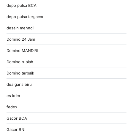
depo pulsa BCA
depo pulsa tergacor
desain mehndi
Domino 24 Jam
Domino MANDIRI
Domino rupiah
Domino terbaik
dua garis biru
es krim
fedex
Gacor BCA
Gacor BNI