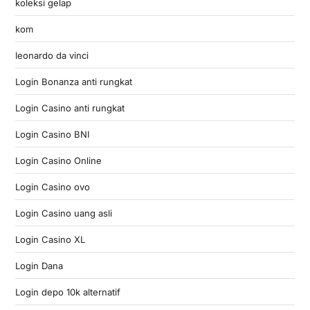
koleksi gelap
kom
leonardo da vinci
Login Bonanza anti rungkat
Login Casino anti rungkat
Login Casino BNI
Login Casino Online
Login Casino ovo
Login Casino uang asli
Login Casino XL
Login Dana
Login depo 10k alternatif