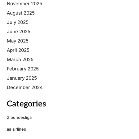
November 2025
August 2025
July 2025
June 2025
May 2025
April 2025
March 2025
February 2025
January 2025
December 2024
Categories
2 bundesliga
aa airlines