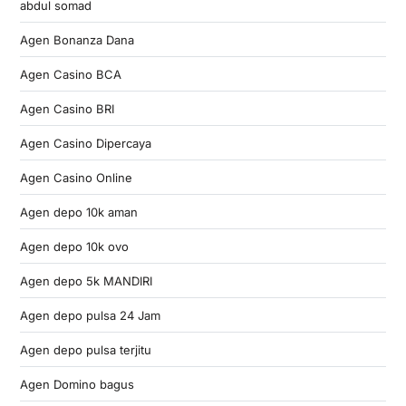
abdul somad
Agen Bonanza Dana
Agen Casino BCA
Agen Casino BRI
Agen Casino Dipercaya
Agen Casino Online
Agen depo 10k aman
Agen depo 10k ovo
Agen depo 5k MANDIRI
Agen depo pulsa 24 Jam
Agen depo pulsa terjitu
Agen Domino bagus