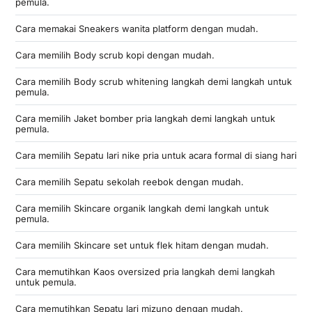
pemula.
Cara memakai Sneakers wanita platform dengan mudah.
Cara memilih Body scrub kopi dengan mudah.
Cara memilih Body scrub whitening langkah demi langkah untuk
pemula.
Cara memilih Jaket bomber pria langkah demi langkah untuk
pemula.
Cara memilih Sepatu lari nike pria untuk acara formal di siang hari
Cara memilih Sepatu sekolah reebok dengan mudah.
Cara memilih Skincare organik langkah demi langkah untuk
pemula.
Cara memilih Skincare set untuk flek hitam dengan mudah.
Cara memutihkan Kaos oversized pria langkah demi langkah
untuk pemula.
Cara memutihkan Sepatu lari mizuno dengan mudah.