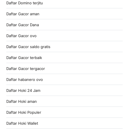
Daftar Domino terjitu
Daftar Gacor aman
Daftar Gacor Dana
Daftar Gacor ovo
Daftar Gacor saldo gratis
Daftar Gacor terbaik
Daftar Gacor tergacor
Daftar habanero ovo
Daftar Hoki 24 Jam
Daftar Hoki aman
Daftar Hoki Populer
Daftar Hoki Wallet