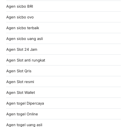
Agen sicbo BRI
Agen sicbo ovo
Agen sicbo terbaik
Agen sicbo uang asli
Agen Slot 24 Jam
Agen Slot anti rungkat
Agen Slot Qris
Agen Slot resmi
Agen Slot Wallet
Agen togel Dipercaya
Agen togel Online
Agen togel uang asli