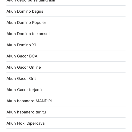
Akun Domino bagus
Akun Domino Populer
Akun Domino telkomsel
Akun Domino XL
Akun Gacor BCA
Akun Gacor Online
Akun Gacor Qris
Akun Gacor terjamin
Akun habanero MANDIRI
Akun habanero terjitu
Akun Hoki Dipercaya