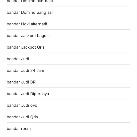
bandar Domino alternatif
bandar Domino uang asli
bandar Hoki alternatif
bandar Jackpot bagus
bandar Jackpot Qris
bandar Judi
bandar Judi 24 Jam
bandar Judi BRI
bandar Judi Dipercaya
bandar Judi ovo
bandar Judi Qris
bandar resmi