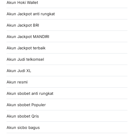
Akun Hoki Wallet
Akun Jackpot anti rungkat
Akun Jackpot BRI
Akun Jackpot MANDIRI
Akun Jackpot terbaik
Akun Judi telkomsel
Akun Judi XL
Akun resmi
Akun sbobet anti rungkat
Akun sbobet Populer
Akun sbobet Qris
Akun sicbo bagus