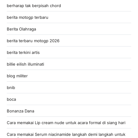
berharap tak berpisah chord
berita motogp terbaru
Berita Olahraga
berita terbaru motogp 2026
berita terkini artis
billie eilish illuminati
blog militer
bnib
boca
Bonanza Dana
Cara memakai Lip cream nude untuk acara formal di siang hari
Cara memakai Serum niacinamide langkah demi langkah untuk