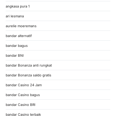
angkasa pura 1
ari lesmana
aurelie moeremans
bandar alternatif
bandar bagus
bandar BNI
bandar Bonanza anti rungkat
bandar Bonanza saldo gratis
bandar Casino 24 Jam
bandar Casino bagus
bandar Casino BRI
bandar Casino terbaik