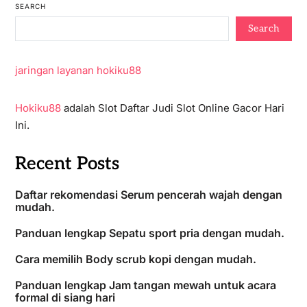
SEARCH
Search
jaringan layanan hokiku88
Hokiku88
adalah Slot Daftar Judi Slot Online Gacor Hari
Ini.
Recent Posts
Daftar rekomendasi Serum pencerah wajah dengan
mudah.
Panduan lengkap Sepatu sport pria dengan mudah.
Cara memilih Body scrub kopi dengan mudah.
Panduan lengkap Jam tangan mewah untuk acara
formal di siang hari