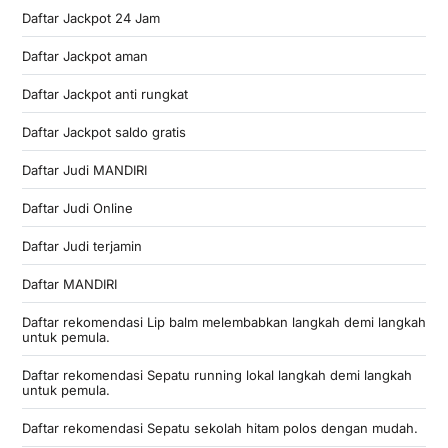
Daftar Jackpot 24 Jam
Daftar Jackpot aman
Daftar Jackpot anti rungkat
Daftar Jackpot saldo gratis
Daftar Judi MANDIRI
Daftar Judi Online
Daftar Judi terjamin
Daftar MANDIRI
Daftar rekomendasi Lip balm melembabkan langkah demi langkah
untuk pemula.
Daftar rekomendasi Sepatu running lokal langkah demi langkah
untuk pemula.
Daftar rekomendasi Sepatu sekolah hitam polos dengan mudah.