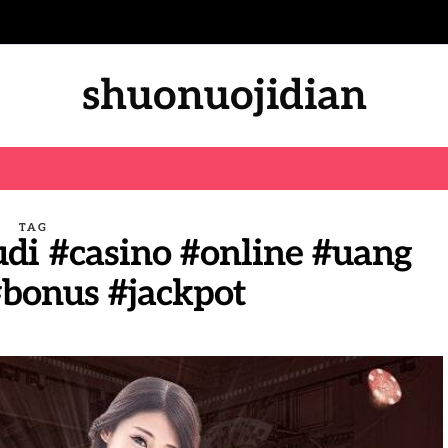
shuonuojidian
TAG
udi #casino #online #uang
bonus #jackpot