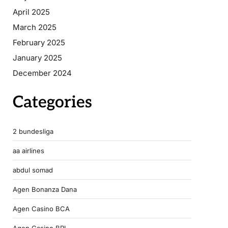
April 2025
March 2025
February 2025
January 2025
December 2024
Categories
2 bundesliga
aa airlines
abdul somad
Agen Bonanza Dana
Agen Casino BCA
Agen Casino BRI