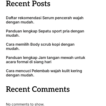
Recent Posts
Daftar rekomendasi Serum pencerah wajah
dengan mudah.
Panduan lengkap Sepatu sport pria dengan
mudah.
Cara memilih Body scrub kopi dengan
mudah.
Panduan lengkap Jam tangan mewah untuk
acara formal di siang hari
Cara mencuci Pelembab wajah kulit kering
dengan mudah.
Recent Comments
No comments to show.