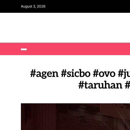
August 3, 2026
#agen #sicbo #ovo #j
#taruhan #