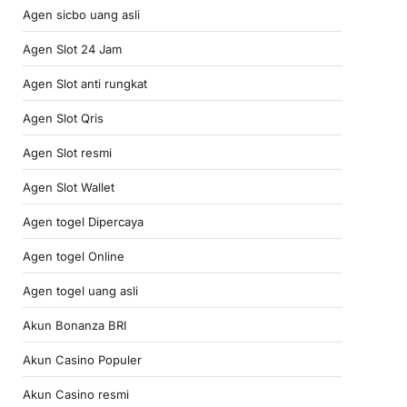
Agen sicbo uang asli
Agen Slot 24 Jam
Agen Slot anti rungkat
Agen Slot Qris
Agen Slot resmi
Agen Slot Wallet
Agen togel Dipercaya
Agen togel Online
Agen togel uang asli
Akun Bonanza BRI
Akun Casino Populer
Akun Casino resmi