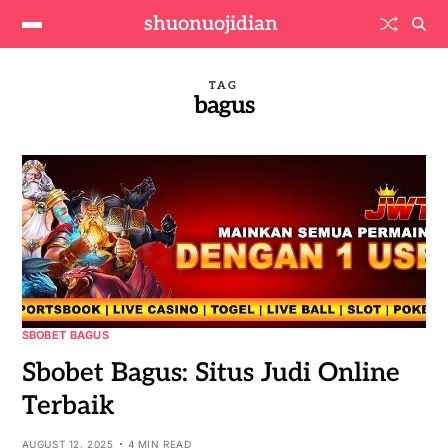
shuonuojidian
TAG
bagus
SBOBET BAGUS
Sbobet Bagus: Situs Judi Online
Terbaik
AUGUST 12, 2025
4 MIN READ