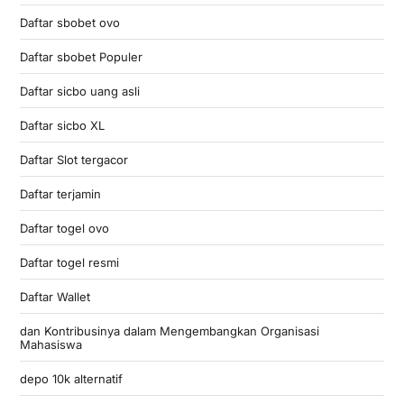
Daftar sbobet ovo
Daftar sbobet Populer
Daftar sicbo uang asli
Daftar sicbo XL
Daftar Slot tergacor
Daftar terjamin
Daftar togel ovo
Daftar togel resmi
Daftar Wallet
dan Kontribusinya dalam Mengembangkan Organisasi
Mahasiswa
depo 10k alternatif