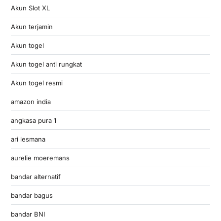
Akun Slot XL
Akun terjamin
Akun togel
Akun togel anti rungkat
Akun togel resmi
amazon india
angkasa pura 1
ari lesmana
aurelie moeremans
bandar alternatif
bandar bagus
bandar BNI