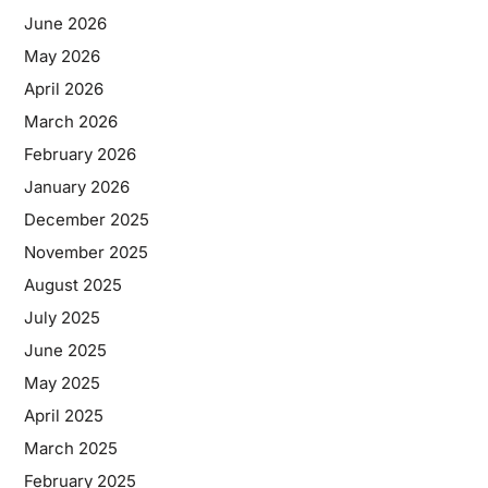
June 2026
May 2026
April 2026
March 2026
February 2026
January 2026
December 2025
November 2025
August 2025
July 2025
June 2025
May 2025
April 2025
March 2025
February 2025