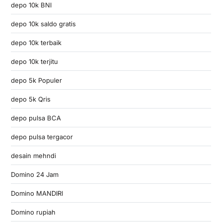
depo 10k BNI
depo 10k saldo gratis
depo 10k terbaik
depo 10k terjitu
depo 5k Populer
depo 5k Qris
depo pulsa BCA
depo pulsa tergacor
desain mehndi
Domino 24 Jam
Domino MANDIRI
Domino rupiah