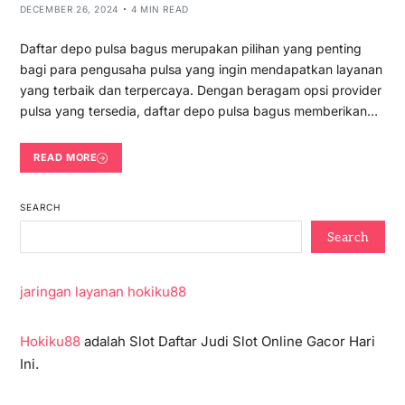
DECEMBER 26, 2024
4 MIN READ
Daftar depo pulsa bagus merupakan pilihan yang penting
bagi para pengusaha pulsa yang ingin mendapatkan layanan
yang terbaik dan terpercaya. Dengan beragam opsi provider
pulsa yang tersedia, daftar depo pulsa bagus memberikan…
READ MORE
SEARCH
Search
jaringan layanan hokiku88
Hokiku88
adalah Slot Daftar Judi Slot Online Gacor Hari
Ini.