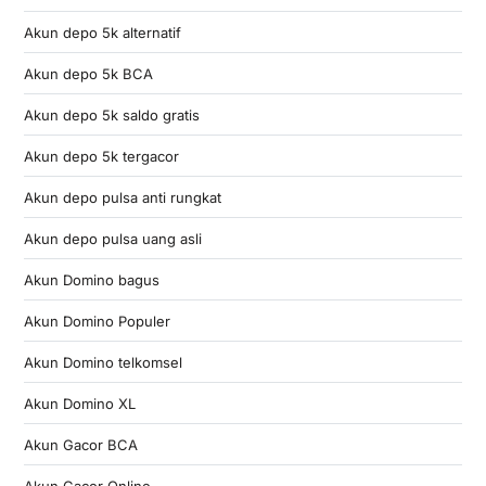
Akun depo 5k alternatif
Akun depo 5k BCA
Akun depo 5k saldo gratis
Akun depo 5k tergacor
Akun depo pulsa anti rungkat
Akun depo pulsa uang asli
Akun Domino bagus
Akun Domino Populer
Akun Domino telkomsel
Akun Domino XL
Akun Gacor BCA