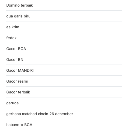
Domino terbaik
dua garis biru
es krim
fedex
Gacor BCA
Gacor BNI
Gacor MANDIRI
Gacor resmi
Gacor terbaik
garuda
gerhana matahari cincin 26 desember
habanero BCA