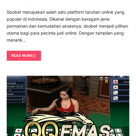
Sbobet merupakan salah satu platform taruhan online yang
populer di Indonesia. Dikenal dengan beragam jenis
permainan dan kemudahan aksesnya, sbobet menjadi pilihan
utama bagi para pecinta judi online. Dengan tampilan yang
menarik…
READ MORE