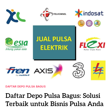
DAFTAR DEPO PULSA BAGUS
Daftar Depo Pulsa Bagus: Solusi
Terbaik untuk Bisnis Pulsa Anda