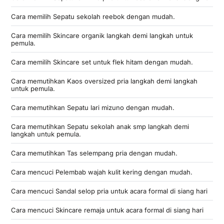
Cara memilih Sepatu sekolah reebok dengan mudah.
Cara memilih Skincare organik langkah demi langkah untuk
pemula.
Cara memilih Skincare set untuk flek hitam dengan mudah.
Cara memutihkan Kaos oversized pria langkah demi langkah
untuk pemula.
Cara memutihkan Sepatu lari mizuno dengan mudah.
Cara memutihkan Sepatu sekolah anak smp langkah demi
langkah untuk pemula.
Cara memutihkan Tas selempang pria dengan mudah.
Cara mencuci Pelembab wajah kulit kering dengan mudah.
Cara mencuci Sandal selop pria untuk acara formal di siang hari
Cara mencuci Skincare remaja untuk acara formal di siang hari