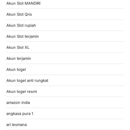
Akun Slot MANDIRI
Akun Slot Qris
Akun Slot rupiah
Akun Slot terjamin
Akun Slot XL
Akun terjamin
Akun togel
Akun togel anti rungkat
Akun togel resmi
amazon india
angkasa pura 1
ari lesmana