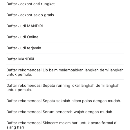
Daftar Jackpot anti rungkat
Daftar Jackpot saldo gratis
Daftar Judi MANDIRI
Daftar Judi Online
Daftar Judi terjamin
Daftar MANDIRI
Daftar rekomendasi Lip balm melembabkan langkah demi langkah
untuk pemula.
Daftar rekomendasi Sepatu running lokal langkah demi langkah
untuk pemula.
Daftar rekomendasi Sepatu sekolah hitam polos dengan mudah.
Daftar rekomendasi Serum pencerah wajah dengan mudah.
Daftar rekomendasi Skincare malam hari untuk acara formal di
siang hari