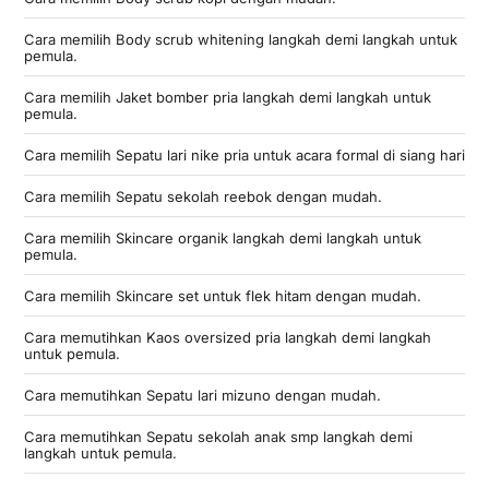
Cara memilih Body scrub whitening langkah demi langkah untuk
pemula.
Cara memilih Jaket bomber pria langkah demi langkah untuk
pemula.
Cara memilih Sepatu lari nike pria untuk acara formal di siang hari
Cara memilih Sepatu sekolah reebok dengan mudah.
Cara memilih Skincare organik langkah demi langkah untuk
pemula.
Cara memilih Skincare set untuk flek hitam dengan mudah.
Cara memutihkan Kaos oversized pria langkah demi langkah
untuk pemula.
Cara memutihkan Sepatu lari mizuno dengan mudah.
Cara memutihkan Sepatu sekolah anak smp langkah demi
langkah untuk pemula.