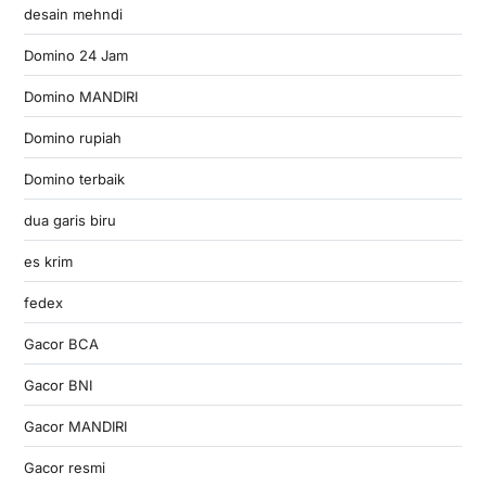
desain mehndi
Domino 24 Jam
Domino MANDIRI
Domino rupiah
Domino terbaik
dua garis biru
es krim
fedex
Gacor BCA
Gacor BNI
Gacor MANDIRI
Gacor resmi