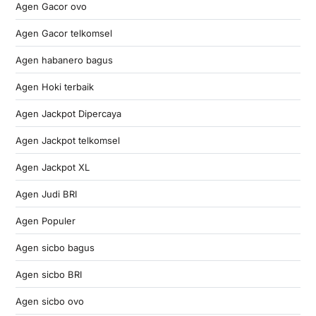
Agen Gacor ovo
Agen Gacor telkomsel
Agen habanero bagus
Agen Hoki terbaik
Agen Jackpot Dipercaya
Agen Jackpot telkomsel
Agen Jackpot XL
Agen Judi BRI
Agen Populer
Agen sicbo bagus
Agen sicbo BRI
Agen sicbo ovo