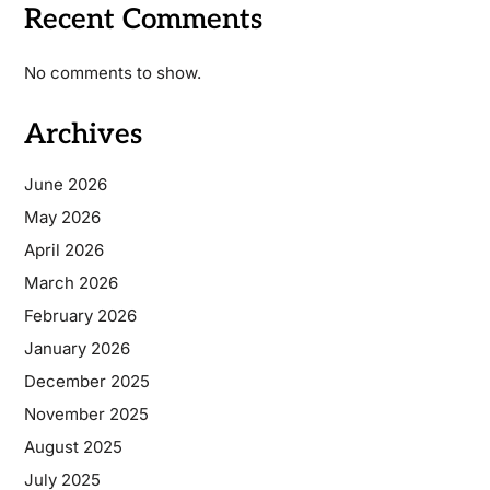
Recent Comments
No comments to show.
Archives
June 2026
May 2026
April 2026
March 2026
February 2026
January 2026
December 2025
November 2025
August 2025
July 2025