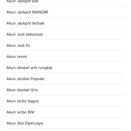
Akun Jackpot BRI
Akun Jackpot MANDIRI
Akun Jackpot terbaik
Akun Judi telkomsel
Akun Judi XL
Akun resmi
Akun sbobet anti rungkat
Akun sbobet Populer
Akun sbobet Qris
Akun sicbo bagus
Akun sicbo BNI
Akun Slot Dipercaya