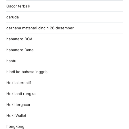
Gacor terbaik
garuda
gerhana matahari cincin 26 desember
habanero BCA
habanero Dana
hantu
hindi ke bahasa inggris
Hoki alternatif
Hoki anti rungkat
Hoki tergacor
Hoki Wallet
hongkong