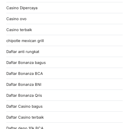
Casino Dipercaya
Casino ovo
Casino terbaik
chipotle mexican grill
Daftar anti rungkat
Daftar Bonanza bagus
Daftar Bonanza BCA
Daftar Bonanza BNI
Daftar Bonanza Qris
Daftar Casino bagus
Daftar Casino terbaik
Daftar depo 10k BCA