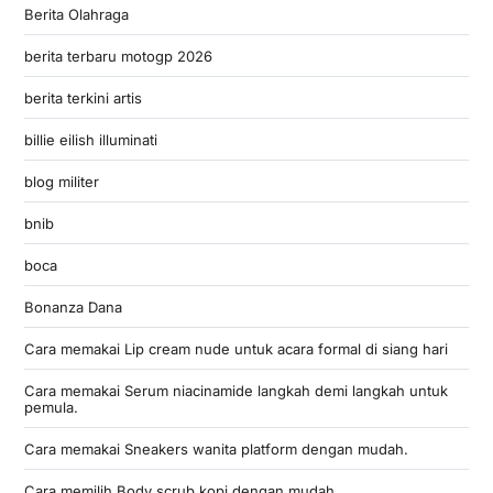
Berita Olahraga
berita terbaru motogp 2026
berita terkini artis
billie eilish illuminati
blog militer
bnib
boca
Bonanza Dana
Cara memakai Lip cream nude untuk acara formal di siang hari
Cara memakai Serum niacinamide langkah demi langkah untuk
pemula.
Cara memakai Sneakers wanita platform dengan mudah.
Cara memilih Body scrub kopi dengan mudah.