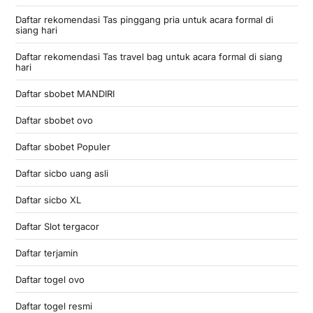
Daftar rekomendasi Tas pinggang pria untuk acara formal di
siang hari
Daftar rekomendasi Tas travel bag untuk acara formal di siang
hari
Daftar sbobet MANDIRI
Daftar sbobet ovo
Daftar sbobet Populer
Daftar sicbo uang asli
Daftar sicbo XL
Daftar Slot tergacor
Daftar terjamin
Daftar togel ovo
Daftar togel resmi