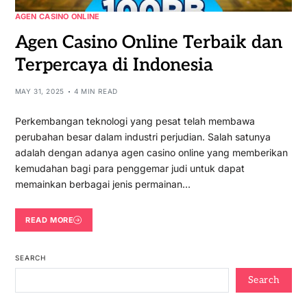
AGEN CASINO ONLINE
Agen Casino Online Terbaik dan
Terpercaya di Indonesia
MAY 31, 2025
4 MIN READ
Perkembangan teknologi yang pesat telah membawa
perubahan besar dalam industri perjudian. Salah satunya
adalah dengan adanya agen casino online yang memberikan
kemudahan bagi para penggemar judi untuk dapat
memainkan berbagai jenis permainan…
READ MORE
SEARCH
Search