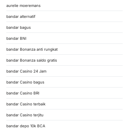
aurelie moeremans
bandar alternatif
bandar bagus
bandar BNI
bandar Bonanza anti rungkat
bandar Bonanza saldo gratis
bandar Casino 24 Jam
bandar Casino bagus
bandar Casino BRI
bandar Casino terbaik
bandar Casino terjitu
bandar depo 10k BCA