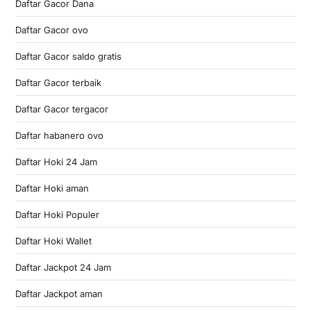
Daftar Gacor Dana
Daftar Gacor ovo
Daftar Gacor saldo gratis
Daftar Gacor terbaik
Daftar Gacor tergacor
Daftar habanero ovo
Daftar Hoki 24 Jam
Daftar Hoki aman
Daftar Hoki Populer
Daftar Hoki Wallet
Daftar Jackpot 24 Jam
Daftar Jackpot aman