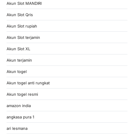
Akun Slot MANDIRI
Akun Slot Qris
Akun Slot rupiah
Akun Slot terjamin
Akun Slot XL
Akun terjamin
Akun togel
Akun togel anti rungkat
Akun togel resmi
amazon india
angkasa pura 1
ari lesmana