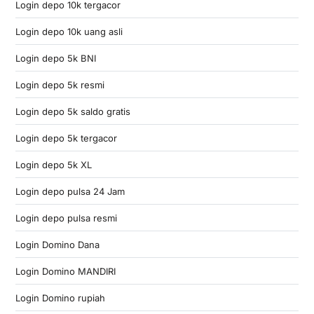
Login depo 10k tergacor
Login depo 10k uang asli
Login depo 5k BNI
Login depo 5k resmi
Login depo 5k saldo gratis
Login depo 5k tergacor
Login depo 5k XL
Login depo pulsa 24 Jam
Login depo pulsa resmi
Login Domino Dana
Login Domino MANDIRI
Login Domino rupiah