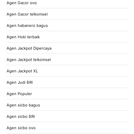
Agen Gacor ovo
Agen Gacor telkomsel
Agen habanero bagus
Agen Hoki terbaik
Agen Jackpot Dipercaya
Agen Jackpot telkomsel
Agen Jackpot XL
Agen Judi BRI
Agen Populer
Agen sicbo bagus
Agen sicbo BRI
Agen sicbo ovo