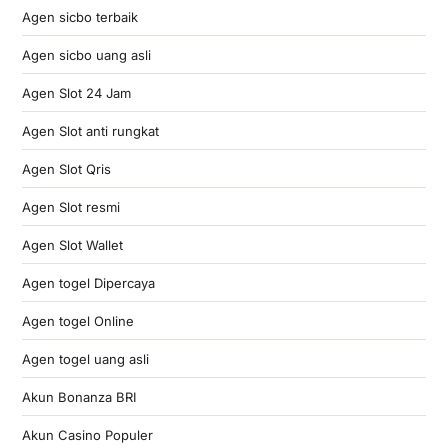
Agen sicbo terbaik
Agen sicbo uang asli
Agen Slot 24 Jam
Agen Slot anti rungkat
Agen Slot Qris
Agen Slot resmi
Agen Slot Wallet
Agen togel Dipercaya
Agen togel Online
Agen togel uang asli
Akun Bonanza BRI
Akun Casino Populer