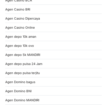
Agen Casino BCA
Agen Casino BRI
Agen Casino Dipercaya
Agen Casino Online
Agen depo 10k aman
Agen depo 10k ovo
Agen depo 5k MANDIRI
Agen depo pulsa 24 Jam
Agen depo pulsa terjitu
Agen Domino bagus
Agen Domino BNI
Agen Domino MANDIRI