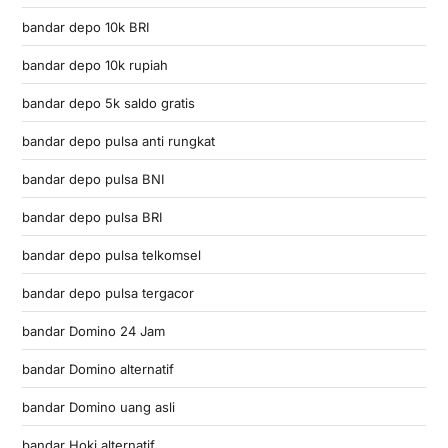
bandar depo 10k BRI
bandar depo 10k rupiah
bandar depo 5k saldo gratis
bandar depo pulsa anti rungkat
bandar depo pulsa BNI
bandar depo pulsa BRI
bandar depo pulsa telkomsel
bandar depo pulsa tergacor
bandar Domino 24 Jam
bandar Domino alternatif
bandar Domino uang asli
bandar Hoki alternatif