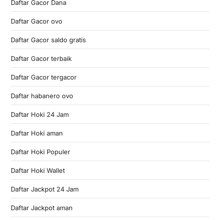
Daftar Gacor Dana
Daftar Gacor ovo
Daftar Gacor saldo gratis
Daftar Gacor terbaik
Daftar Gacor tergacor
Daftar habanero ovo
Daftar Hoki 24 Jam
Daftar Hoki aman
Daftar Hoki Populer
Daftar Hoki Wallet
Daftar Jackpot 24 Jam
Daftar Jackpot aman