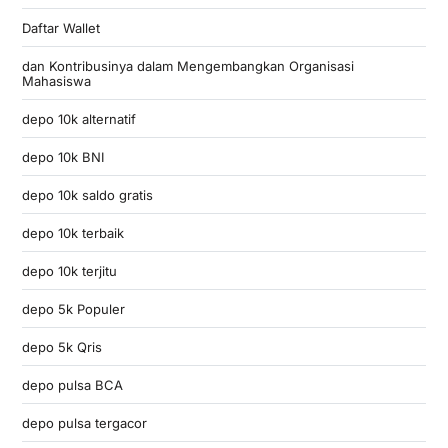
Daftar Wallet
dan Kontribusinya dalam Mengembangkan Organisasi
Mahasiswa
depo 10k alternatif
depo 10k BNI
depo 10k saldo gratis
depo 10k terbaik
depo 10k terjitu
depo 5k Populer
depo 5k Qris
depo pulsa BCA
depo pulsa tergacor