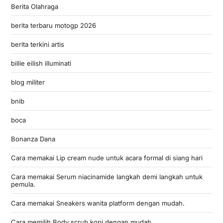
Berita Olahraga
berita terbaru motogp 2026
berita terkini artis
billie eilish illuminati
blog militer
bnib
boca
Bonanza Dana
Cara memakai Lip cream nude untuk acara formal di siang hari
Cara memakai Serum niacinamide langkah demi langkah untuk
pemula.
Cara memakai Sneakers wanita platform dengan mudah.
Cara memilih Body scrub kopi dengan mudah.