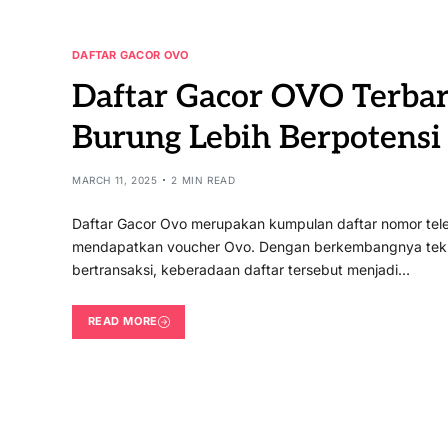
DAFTAR GACOR OVO
Daftar Gacor OVO Terbar
Burung Lebih Berpotensi
MARCH 11, 2025
2 MIN READ
Daftar Gacor Ovo merupakan kumpulan daftar nomor tele
mendapatkan voucher Ovo. Dengan berkembangnya tekno
bertransaksi, keberadaan daftar tersebut menjadi…
READ MORE