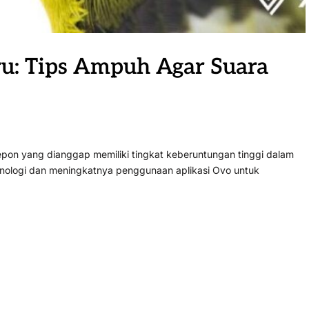
u: Tips Ampuh Agar Suara
pon yang dianggap memiliki tingkat keberuntungan tinggi dalam
logi dan meningkatnya penggunaan aplikasi Ovo untuk