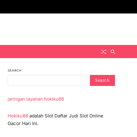
SEARCH
Search
jaringan layanan hokiku88
Hokiku88
adalah Slot Daftar Judi Slot Online
Gacor Hari Ini.