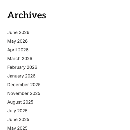
Archives
June 2026
May 2026
April 2026
March 2026
February 2026
January 2026
December 2025
November 2025
August 2025
July 2025
June 2025
May 2025