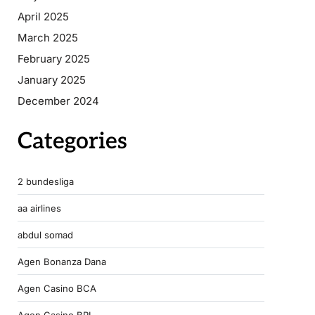
April 2025
March 2025
February 2025
January 2025
December 2024
Categories
2 bundesliga
aa airlines
abdul somad
Agen Bonanza Dana
Agen Casino BCA
Agen Casino BRI