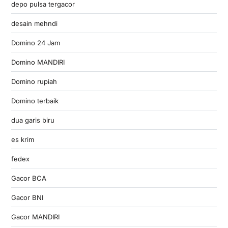
depo pulsa tergacor
desain mehndi
Domino 24 Jam
Domino MANDIRI
Domino rupiah
Domino terbaik
dua garis biru
es krim
fedex
Gacor BCA
Gacor BNI
Gacor MANDIRI