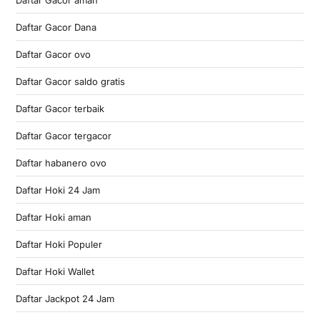
Daftar Gacor Dana
Daftar Gacor ovo
Daftar Gacor saldo gratis
Daftar Gacor terbaik
Daftar Gacor tergacor
Daftar habanero ovo
Daftar Hoki 24 Jam
Daftar Hoki aman
Daftar Hoki Populer
Daftar Hoki Wallet
Daftar Jackpot 24 Jam