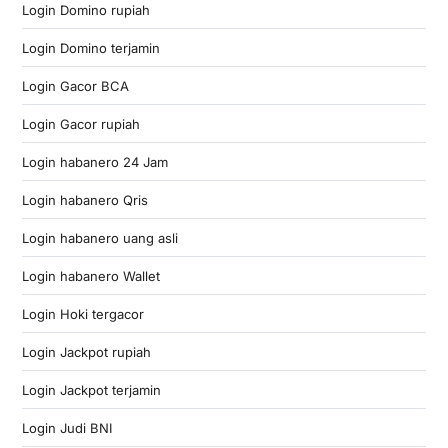
Login Domino rupiah
Login Domino terjamin
Login Gacor BCA
Login Gacor rupiah
Login habanero 24 Jam
Login habanero Qris
Login habanero uang asli
Login habanero Wallet
Login Hoki tergacor
Login Jackpot rupiah
Login Jackpot terjamin
Login Judi BNI