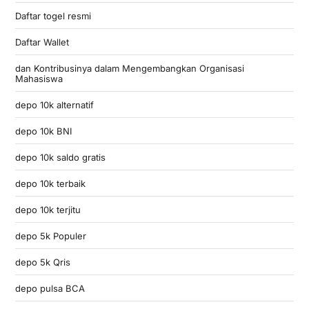
Daftar togel resmi
Daftar Wallet
dan Kontribusinya dalam Mengembangkan Organisasi
Mahasiswa
depo 10k alternatif
depo 10k BNI
depo 10k saldo gratis
depo 10k terbaik
depo 10k terjitu
depo 5k Populer
depo 5k Qris
depo pulsa BCA