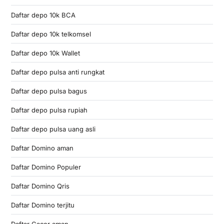
Daftar depo 10k BCA
Daftar depo 10k telkomsel
Daftar depo 10k Wallet
Daftar depo pulsa anti rungkat
Daftar depo pulsa bagus
Daftar depo pulsa rupiah
Daftar depo pulsa uang asli
Daftar Domino aman
Daftar Domino Populer
Daftar Domino Qris
Daftar Domino terjitu
Daftar Gacor aman