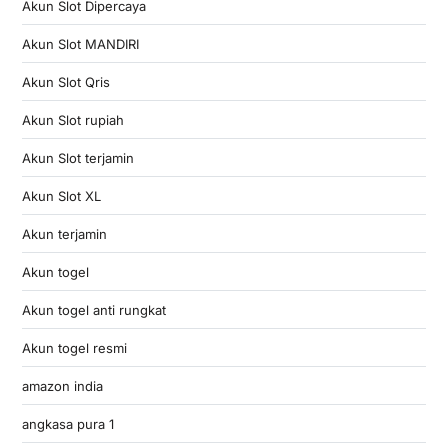
Akun Slot Dipercaya
Akun Slot MANDIRI
Akun Slot Qris
Akun Slot rupiah
Akun Slot terjamin
Akun Slot XL
Akun terjamin
Akun togel
Akun togel anti rungkat
Akun togel resmi
amazon india
angkasa pura 1