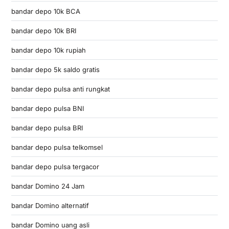
bandar depo 10k BCA
bandar depo 10k BRI
bandar depo 10k rupiah
bandar depo 5k saldo gratis
bandar depo pulsa anti rungkat
bandar depo pulsa BNI
bandar depo pulsa BRI
bandar depo pulsa telkomsel
bandar depo pulsa tergacor
bandar Domino 24 Jam
bandar Domino alternatif
bandar Domino uang asli