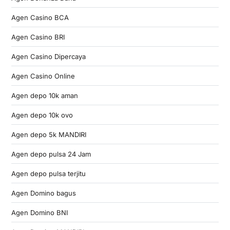
Agen Casino BCA
Agen Casino BRI
Agen Casino Dipercaya
Agen Casino Online
Agen depo 10k aman
Agen depo 10k ovo
Agen depo 5k MANDIRI
Agen depo pulsa 24 Jam
Agen depo pulsa terjitu
Agen Domino bagus
Agen Domino BNI