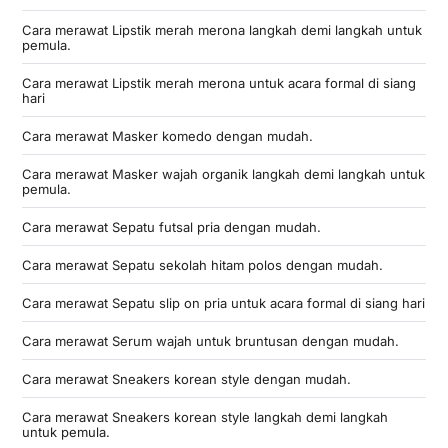
Cara merawat Lipstik merah merona langkah demi langkah untuk
pemula.
Cara merawat Lipstik merah merona untuk acara formal di siang
hari
Cara merawat Masker komedo dengan mudah.
Cara merawat Masker wajah organik langkah demi langkah untuk
pemula.
Cara merawat Sepatu futsal pria dengan mudah.
Cara merawat Sepatu sekolah hitam polos dengan mudah.
Cara merawat Sepatu slip on pria untuk acara formal di siang hari
Cara merawat Serum wajah untuk bruntusan dengan mudah.
Cara merawat Sneakers korean style dengan mudah.
Cara merawat Sneakers korean style langkah demi langkah
untuk pemula.