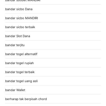
bandar sicbo Dana
bandar sicbo MANDIRI
bandar sicbo terbaik
bandar Slot Dana
bandar terjitu
bandar togel alternatif
bandar togel rupiah
bandar togel terbaik
bandar togel uang asli
bandar Wallet
berharap tak berpisah chord