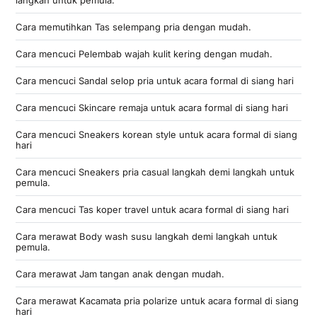
Cara memutihkan Tas selempang pria dengan mudah.
Cara mencuci Pelembab wajah kulit kering dengan mudah.
Cara mencuci Sandal selop pria untuk acara formal di siang hari
Cara mencuci Skincare remaja untuk acara formal di siang hari
Cara mencuci Sneakers korean style untuk acara formal di siang
hari
Cara mencuci Sneakers pria casual langkah demi langkah untuk
pemula.
Cara mencuci Tas koper travel untuk acara formal di siang hari
Cara merawat Body wash susu langkah demi langkah untuk
pemula.
Cara merawat Jam tangan anak dengan mudah.
Cara merawat Kacamata pria polarize untuk acara formal di siang
hari