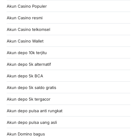
Akun Casino Populer
Akun Casino resmi
Akun Casino telkomsel
Akun Casino Wallet
Akun depo 10k terjitu
Akun depo 5k alternatif
Akun depo 5k BCA
Akun depo 5k saldo gratis
Akun depo 5k tergacor
Akun depo pulsa anti rungkat
Akun depo pulsa uang asli
Akun Domino bagus