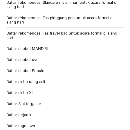
Daftar rekomendasi Skincare malam hari untuk acara formal di
siang hari
Daftar rekomendasi Tas pinggang pria untuk acara formal di
siang hari
Daftar rekomendasi Tas travel bag untuk acara formal di siang
hari
Daftar sbobet MANDIRI
Daftar sbobet ovo
Daftar sbobet Populer
Daftar sicbo uang asli
Daftar sicbo XL
Daftar Slot tergacor
Daftar terjamin
Daftar togel ovo