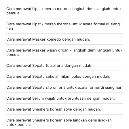
Cara merawat Lipstik merah merona langkah demi langkah untuk
pemula.
Cara merawat Lipstik merah merona untuk acara formal di siang
hari
Cara merawat Masker komedo dengan mudah.
Cara merawat Masker wajah organik langkah demi langkah untuk
pemula.
Cara merawat Sepatu futsal pria dengan mudah.
Cara merawat Sepatu sekolah hitam polos dengan mudah.
Cara merawat Sepatu slip on pria untuk acara formal di siang hari
Cara merawat Serum wajah untuk bruntusan dengan mudah.
Cara merawat Sneakers korean style dengan mudah.
Cara merawat Sneakers korean style langkah demi langkah
untuk pemula.