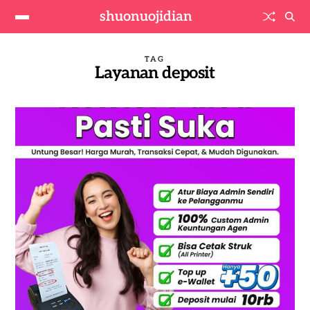
shuonuojidian
TAG
Layanan deposit