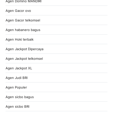
Agen Domino MANDIRI
Agen Gacor ovo
Agen Gacor telkomsel
Agen habanero bagus
Agen Hoki terbaik
Agen Jackpot Dipercaya
Agen Jackpot telkomsel
Agen Jackpot XL
Agen Judi BRI
Agen Populer
Agen sicbo bagus
Agen sicbo BRI