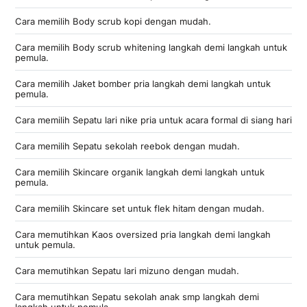
Cara memilih Body scrub kopi dengan mudah.
Cara memilih Body scrub whitening langkah demi langkah untuk
pemula.
Cara memilih Jaket bomber pria langkah demi langkah untuk
pemula.
Cara memilih Sepatu lari nike pria untuk acara formal di siang hari
Cara memilih Sepatu sekolah reebok dengan mudah.
Cara memilih Skincare organik langkah demi langkah untuk
pemula.
Cara memilih Skincare set untuk flek hitam dengan mudah.
Cara memutihkan Kaos oversized pria langkah demi langkah
untuk pemula.
Cara memutihkan Sepatu lari mizuno dengan mudah.
Cara memutihkan Sepatu sekolah anak smp langkah demi
langkah untuk pemula.