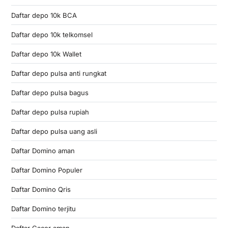
Daftar depo 10k BCA
Daftar depo 10k telkomsel
Daftar depo 10k Wallet
Daftar depo pulsa anti rungkat
Daftar depo pulsa bagus
Daftar depo pulsa rupiah
Daftar depo pulsa uang asli
Daftar Domino aman
Daftar Domino Populer
Daftar Domino Qris
Daftar Domino terjitu
Daftar Gacor aman