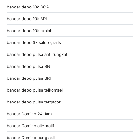
bandar depo 10k BCA
bandar depo 10k BRI
bandar depo 10k rupiah
bandar depo 5k saldo gratis
bandar depo pulsa anti rungkat
bandar depo pulsa BNI
bandar depo pulsa BRI
bandar depo pulsa telkomsel
bandar depo pulsa tergacor
bandar Domino 24 Jam
bandar Domino alternatif
bandar Domino uang asli