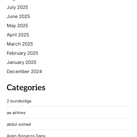
July 2025
June 2025
May 2025
April 2025
March 2025
February 2025
January 2025
December 2024
Categories
2 bundesliga
aa airlines
abdul somad
Agen Bonanza Dana