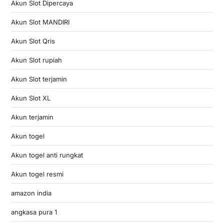
Akun Slot Dipercaya
Akun Slot MANDIRI
Akun Slot Qris
Akun Slot rupiah
Akun Slot terjamin
Akun Slot XL
Akun terjamin
Akun togel
Akun togel anti rungkat
Akun togel resmi
amazon india
angkasa pura 1