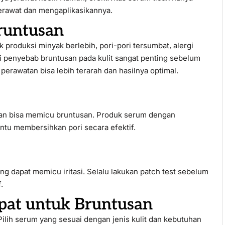
merawat dan mengaplikasikannya.
runtusan
 produksi minyak berlebih, pori-pori tersumbat, alergi
i penyebab bruntusan pada kulit sangat penting sebelum
perawatan bisa lebih terarah dan hasilnya optimal.
toran bisa memicu bruntusan. Produk serum dengan
u membersihkan pori secara efektif.
g dapat memicu iritasi. Selalu lakukan patch test sebelum
.
pat untuk Bruntusan
ilih serum yang sesuai dengan jenis kulit dan kebutuhan