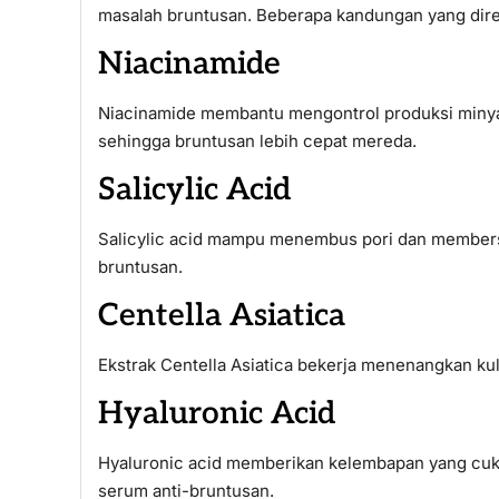
masalah bruntusan. Beberapa kandungan yang dire
Niacinamide
Niacinamide membantu mengontrol produksi minya
sehingga bruntusan lebih cepat mereda.
Salicylic Acid
Salicylic acid mampu menembus pori dan members
bruntusan.
Centella Asiatica
Ekstrak Centella Asiatica bekerja menenangkan kuli
Hyaluronic Acid
Hyaluronic acid memberikan kelembapan yang cuk
serum anti-bruntusan.