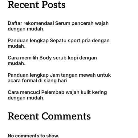
Recent Posts
Daftar rekomendasi Serum pencerah wajah
dengan mudah.
Panduan lengkap Sepatu sport pria dengan
mudah.
Cara memilih Body scrub kopi dengan
mudah.
Panduan lengkap Jam tangan mewah untuk
acara formal di siang hari
Cara mencuci Pelembab wajah kulit kering
dengan mudah.
Recent Comments
No comments to show.