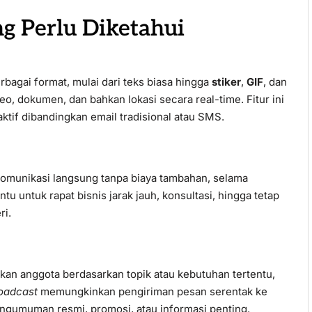
g Perlu Diketahui
agai format, mulai dari teks biasa hingga
stiker
,
GIF
, dan
deo, dokumen, dan bahkan lokasi secara real-time. Fitur ini
tif dibandingkan email tradisional atau SMS.
omunikasi langsung tanpa biaya tambahan, selama
u untuk rapat bisnis jarak jauh, konsultasi, hingga tetap
ri.
 anggota berdasarkan topik atau kebutuhan tertentu,
oadcast
memungkinkan pengiriman pesan serentak ke
ngumuman resmi, promosi, atau informasi penting.