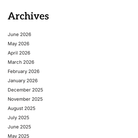
Archives
June 2026
May 2026
April 2026
March 2026
February 2026
January 2026
December 2025
November 2025
August 2025
July 2025
June 2025
May 2025