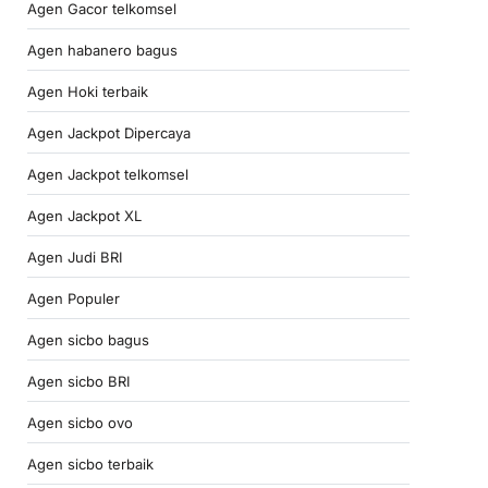
Agen Gacor telkomsel
Agen habanero bagus
Agen Hoki terbaik
Agen Jackpot Dipercaya
Agen Jackpot telkomsel
Agen Jackpot XL
Agen Judi BRI
Agen Populer
Agen sicbo bagus
Agen sicbo BRI
Agen sicbo ovo
Agen sicbo terbaik