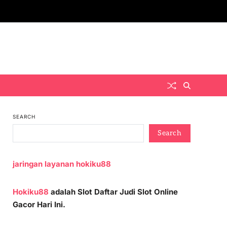
SEARCH
Search
jaringan layanan hokiku88
Hokiku88
adalah Slot Daftar Judi Slot Online
Gacor Hari Ini.