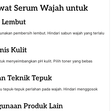
wat Serum Wajah untuk
n Lembut
akan pembersih lembut. Hindari sabun wajah yang terlalu
nis Kulit
tuk menyeimbangkan pH kulit. Pilih toner yang bebas
an Teknik Tepuk
lu tepuk-tepuk perlahan pada wajah. Hindari menggosok
gunaan Produk Lain