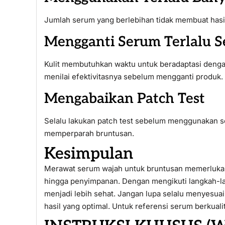
Jumlah serum yang berlebihan tidak membuat hasil 
Mengganti Serum Terlalu S
Kulit membutuhkan waktu untuk beradaptasi denga
menilai efektivitasnya sebelum mengganti produk.
Mengabaikan Patch Test
Selalu lakukan patch test sebelum menggunakan se
memperparah bruntusan.
Kesimpulan
Merawat serum wajah untuk bruntusan memerlukan k
hingga penyimpanan. Dengan mengikuti langkah-la
menjadi lebih sehat. Jangan lupa selalu menyesuai
hasil yang optimal. Untuk referensi serum berkuali