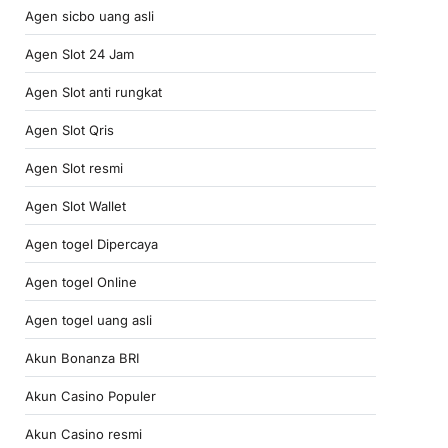
Agen sicbo uang asli
Agen Slot 24 Jam
Agen Slot anti rungkat
Agen Slot Qris
Agen Slot resmi
Agen Slot Wallet
Agen togel Dipercaya
Agen togel Online
Agen togel uang asli
Akun Bonanza BRI
Akun Casino Populer
Akun Casino resmi