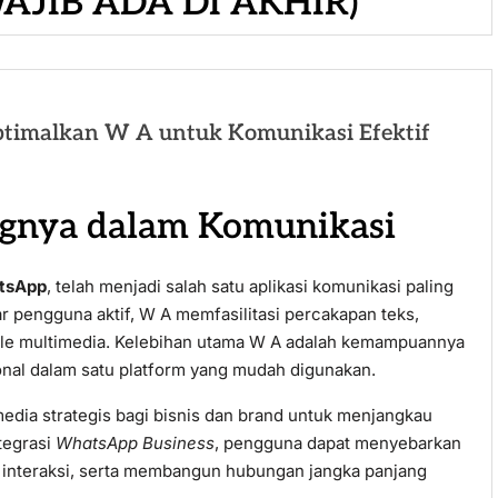
AJIB ADA DI AKHIR)
timalkan W A untuk Komunikasi Efektif
ngnya dalam Komunikasi
tsApp
, telah menjadi salah satu aplikasi komunikasi paling
iar pengguna aktif, W A memfasilitasi percakapan teks,
 file multimedia. Kelebihan utama W A adalah kemampuannya
nal dalam satu platform yang mudah digunakan.
media strategis bagi bisnis dan brand untuk menjangkau
ntegrasi
WhatsApp Business
, pengguna dapat menyebarkan
n interaksi, serta membangun hubungan jangka panjang