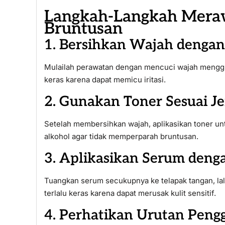
Langkah-Langkah Mera
Bruntusan
1. Bersihkan Wajah denga
Mulailah perawatan dengan mencuci wajah menggun
keras karena dapat memicu iritasi.
2. Gunakan Toner Sesuai Je
Setelah membersihkan wajah, aplikasikan toner un
alkohol agar tidak memperparah bruntusan.
3. Aplikasikan Serum deng
Tuangkan serum secukupnya ke telapak tangan, la
terlalu keras karena dapat merusak kulit sensitif.
4. Perhatikan Urutan Peng