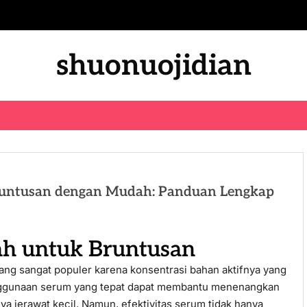
shuonuojidian
untusan dengan Mudah: Panduan Lengkap
h untuk Bruntusan
ang sangat populer karena konsentrasi bahan aktifnya yang
enggunaan serum yang tepat dapat membantu menenangkan
ya jerawat kecil. Namun, efektivitas serum tidak hanya