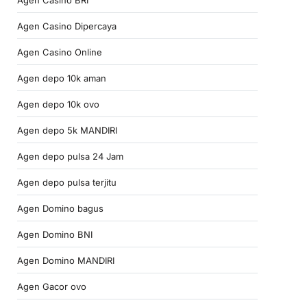
Agen Casino Dipercaya
Agen Casino Online
Agen depo 10k aman
Agen depo 10k ovo
Agen depo 5k MANDIRI
Agen depo pulsa 24 Jam
Agen depo pulsa terjitu
Agen Domino bagus
Agen Domino BNI
Agen Domino MANDIRI
Agen Gacor ovo