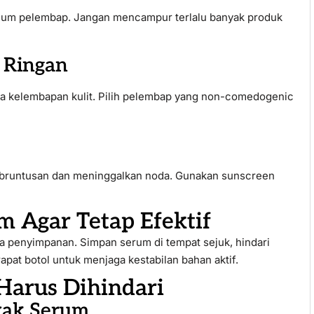
elum pelembap. Jangan mencampur terlalu banyak produk
 Ringan
kelembapan kulit. Pilih pelembap yang non-comedogenic
i bruntusan dan meninggalkan noda. Gunakan sunscreen
 Agar Tetap Efektif
uga penyimpanan. Simpan serum di tempat sejuk, hindari
rapat botol untuk menjaga kestabilan bahan aktif.
arus Dihindari
yak Serum