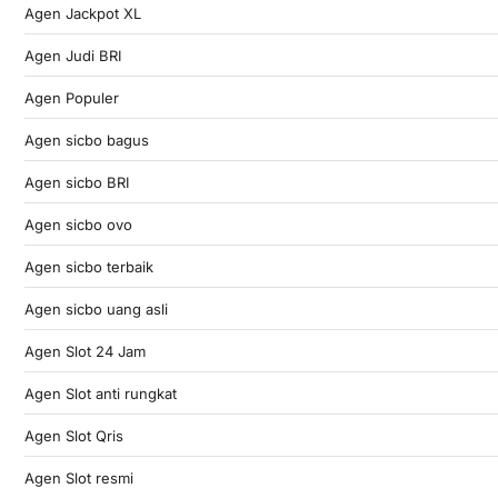
Agen Jackpot XL
Agen Judi BRI
Agen Populer
Agen sicbo bagus
Agen sicbo BRI
Agen sicbo ovo
Agen sicbo terbaik
Agen sicbo uang asli
Agen Slot 24 Jam
Agen Slot anti rungkat
Agen Slot Qris
Agen Slot resmi