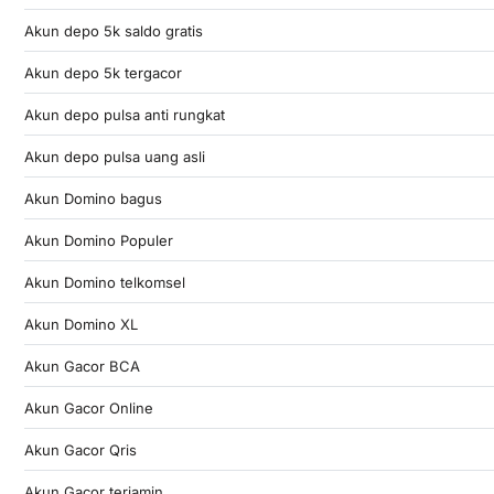
Akun depo 5k saldo gratis
Akun depo 5k tergacor
Akun depo pulsa anti rungkat
Akun depo pulsa uang asli
Akun Domino bagus
Akun Domino Populer
Akun Domino telkomsel
Akun Domino XL
Akun Gacor BCA
Akun Gacor Online
Akun Gacor Qris
Akun Gacor terjamin