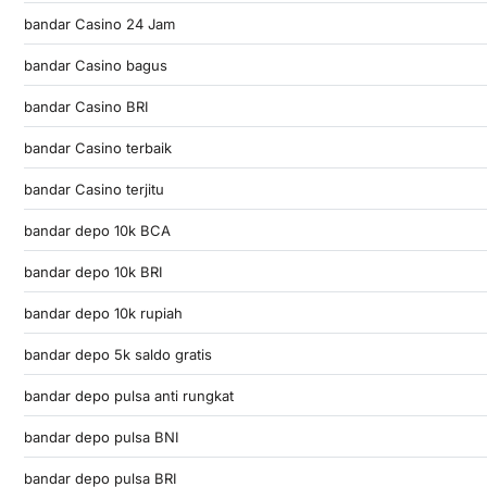
bandar Casino 24 Jam
bandar Casino bagus
bandar Casino BRI
bandar Casino terbaik
bandar Casino terjitu
bandar depo 10k BCA
bandar depo 10k BRI
bandar depo 10k rupiah
bandar depo 5k saldo gratis
bandar depo pulsa anti rungkat
bandar depo pulsa BNI
bandar depo pulsa BRI