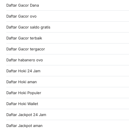
Daftar Gacor Dana
Daftar Gacor ovo
Daftar Gacor saldo gratis
Daftar Gacor terbaik
Daftar Gacor tergacor
Daftar habanero ovo
Daftar Hoki 24 Jam
Daftar Hoki aman
Daftar Hoki Populer
Daftar Hoki Wallet
Daftar Jackpot 24 Jam
Daftar Jackpot aman