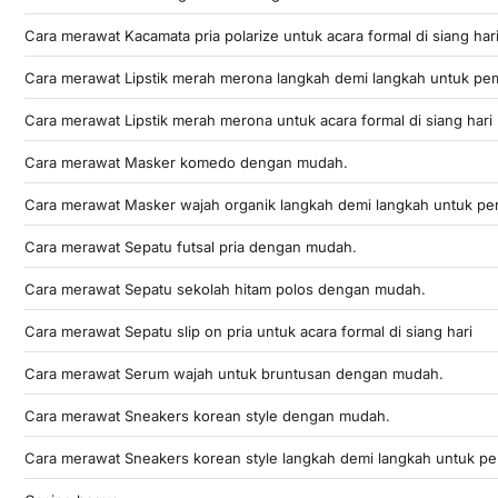
Cara merawat Kacamata pria polarize untuk acara formal di siang har
Cara merawat Lipstik merah merona langkah demi langkah untuk pem
Cara merawat Lipstik merah merona untuk acara formal di siang hari
Cara merawat Masker komedo dengan mudah.
Cara merawat Masker wajah organik langkah demi langkah untuk pe
Cara merawat Sepatu futsal pria dengan mudah.
Cara merawat Sepatu sekolah hitam polos dengan mudah.
Cara merawat Sepatu slip on pria untuk acara formal di siang hari
Cara merawat Serum wajah untuk bruntusan dengan mudah.
Cara merawat Sneakers korean style dengan mudah.
Cara merawat Sneakers korean style langkah demi langkah untuk pe