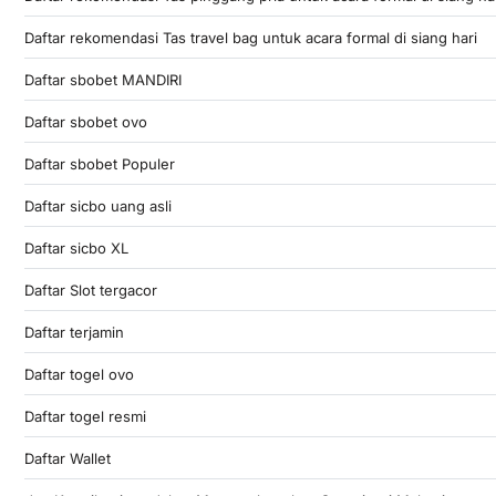
Daftar rekomendasi Tas travel bag untuk acara formal di siang hari
Daftar sbobet MANDIRI
Daftar sbobet ovo
Daftar sbobet Populer
Daftar sicbo uang asli
Daftar sicbo XL
Daftar Slot tergacor
Daftar terjamin
Daftar togel ovo
Daftar togel resmi
Daftar Wallet