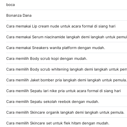
boca
Bonanza Dana
Cara memakai Lip cream nude untuk acara formal di siang hari
Cara memakai Serum niacinamide langkah demi langkah untuk pemul
Cara memakai Sneakers wanita platform dengan mudah.
Cara memilih Body scrub kopi dengan mudah.
Cara memilih Body scrub whitening langkah demi langkah untuk pem
Cara memilih Jaket bomber pria langkah demi langkah untuk pemula.
Cara memilih Sepatu lari nike pria untuk acara formal di siang hari
Cara memilih Sepatu sekolah reebok dengan mudah.
Cara memilih Skincare organik langkah demi langkah untuk pemula.
Cara memilih Skincare set untuk flek hitam dengan mudah.