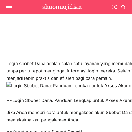
shuonuojidian
Login sbobet Dana adalah salah satu layanan yang memuda
tanpa perlu repot mengingat informasi login mereka. Selai
menjadi lebih praktis dan efisien bagi para pemain.
**Login Sbobet Dana: Panduan Lengkap untuk Akses Akun
Jika Anda mencari cara untuk mengakses akun Sbobet Dana s
memaksimalkan pengalaman Anda.
**Keuntungan Login Sbobet Dana**