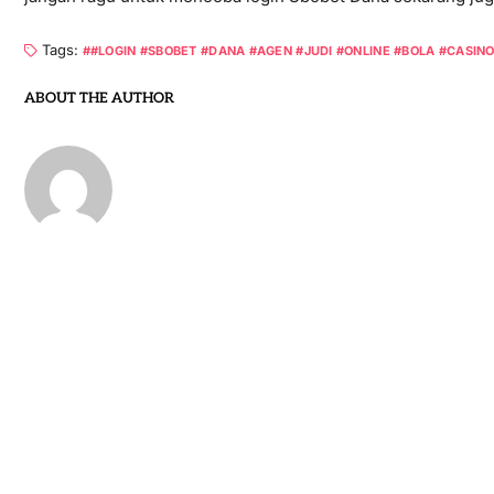
Tags:
#LOGIN #SBOBET #DANA #AGEN #JUDI #ONLINE #BOLA #CASI
ABOUT THE AUTHOR