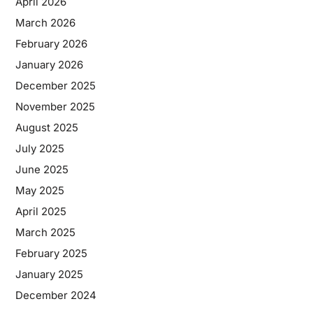
April 2026
March 2026
February 2026
January 2026
December 2025
November 2025
August 2025
July 2025
June 2025
May 2025
April 2025
March 2025
February 2025
January 2025
December 2024