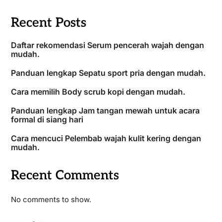
Recent Posts
Daftar rekomendasi Serum pencerah wajah dengan
mudah.
Panduan lengkap Sepatu sport pria dengan mudah.
Cara memilih Body scrub kopi dengan mudah.
Panduan lengkap Jam tangan mewah untuk acara
formal di siang hari
Cara mencuci Pelembab wajah kulit kering dengan
mudah.
Recent Comments
No comments to show.