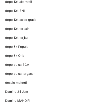
depo 10k alternatif
depo 10k BNI
depo 10k saldo gratis
depo 10k terbaik
depo 10k terjitu
depo 5k Populer
depo 5k Qris
depo pulsa BCA
depo pulsa tergacor
desain mehndi
Domino 24 Jam
Domino MANDIRI