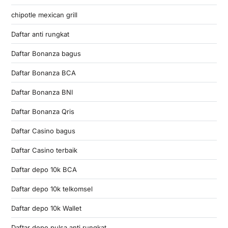
chipotle mexican grill
Daftar anti rungkat
Daftar Bonanza bagus
Daftar Bonanza BCA
Daftar Bonanza BNI
Daftar Bonanza Qris
Daftar Casino bagus
Daftar Casino terbaik
Daftar depo 10k BCA
Daftar depo 10k telkomsel
Daftar depo 10k Wallet
Daftar depo pulsa anti rungkat