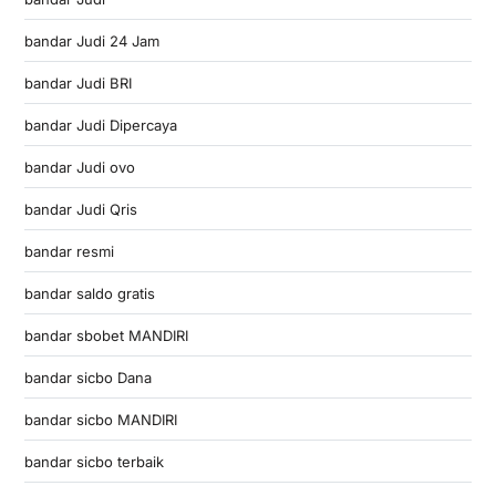
bandar Judi 24 Jam
bandar Judi BRI
bandar Judi Dipercaya
bandar Judi ovo
bandar Judi Qris
bandar resmi
bandar saldo gratis
bandar sbobet MANDIRI
bandar sicbo Dana
bandar sicbo MANDIRI
bandar sicbo terbaik