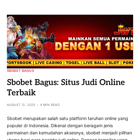
SBOBET BAGUS
Sbobet Bagus: Situs Judi Online
Terbaik
AUGUST 12, 2025
4 MIN READ
Sbobet merupakan salah satu platform taruhan online yang
populer di Indonesia. Dikenal dengan beragam jenis
permainan dan kemudahan aksesnya, sbobet menjadi pilihan
utama bagi para pecinta judi online. Dengan tampilan yang