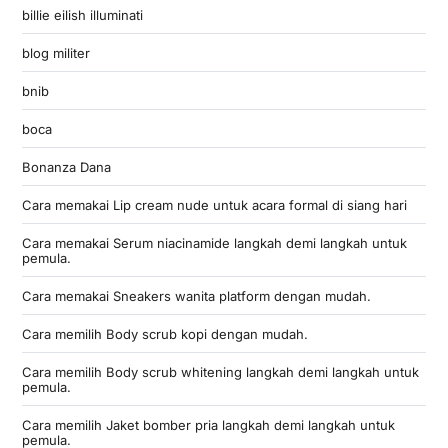
billie eilish illuminati
blog militer
bnib
boca
Bonanza Dana
Cara memakai Lip cream nude untuk acara formal di siang hari
Cara memakai Serum niacinamide langkah demi langkah untuk
pemula.
Cara memakai Sneakers wanita platform dengan mudah.
Cara memilih Body scrub kopi dengan mudah.
Cara memilih Body scrub whitening langkah demi langkah untuk
pemula.
Cara memilih Jaket bomber pria langkah demi langkah untuk
pemula.