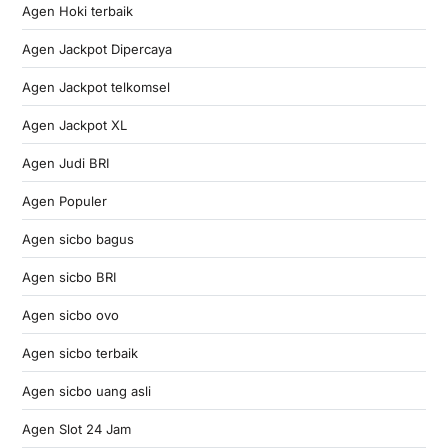
Agen Hoki terbaik
Agen Jackpot Dipercaya
Agen Jackpot telkomsel
Agen Jackpot XL
Agen Judi BRI
Agen Populer
Agen sicbo bagus
Agen sicbo BRI
Agen sicbo ovo
Agen sicbo terbaik
Agen sicbo uang asli
Agen Slot 24 Jam