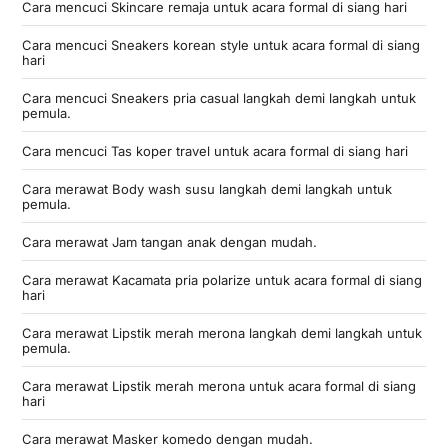
Cara mencuci Skincare remaja untuk acara formal di siang hari
Cara mencuci Sneakers korean style untuk acara formal di siang
hari
Cara mencuci Sneakers pria casual langkah demi langkah untuk
pemula.
Cara mencuci Tas koper travel untuk acara formal di siang hari
Cara merawat Body wash susu langkah demi langkah untuk
pemula.
Cara merawat Jam tangan anak dengan mudah.
Cara merawat Kacamata pria polarize untuk acara formal di siang
hari
Cara merawat Lipstik merah merona langkah demi langkah untuk
pemula.
Cara merawat Lipstik merah merona untuk acara formal di siang
hari
Cara merawat Masker komedo dengan mudah.