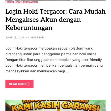
LOGIN HOKI TERGACOR
Login Hoki Tergacor: Cara Mudah
Mengakses Akun dengan
Keberuntungan
JUNE 15, 2025
4 MIN READ
Login Hoki tergacor merupakan sebuah platform yang
dirancang untuk para penggemar permainan hoki online.
Dengan fitur-fitur unggulan dan tampilan yang user-friendly,
Login Hoki tergacor memberikan pengalaman bermain yang
mengasyikkan dan memuaskan bagi…
READ MORE