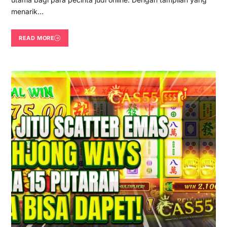
menarik…
READ MORE