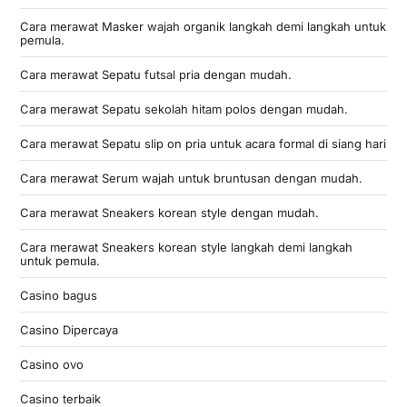
Cara merawat Masker wajah organik langkah demi langkah untuk
pemula.
Cara merawat Sepatu futsal pria dengan mudah.
Cara merawat Sepatu sekolah hitam polos dengan mudah.
Cara merawat Sepatu slip on pria untuk acara formal di siang hari
Cara merawat Serum wajah untuk bruntusan dengan mudah.
Cara merawat Sneakers korean style dengan mudah.
Cara merawat Sneakers korean style langkah demi langkah
untuk pemula.
Casino bagus
Casino Dipercaya
Casino ovo
Casino terbaik