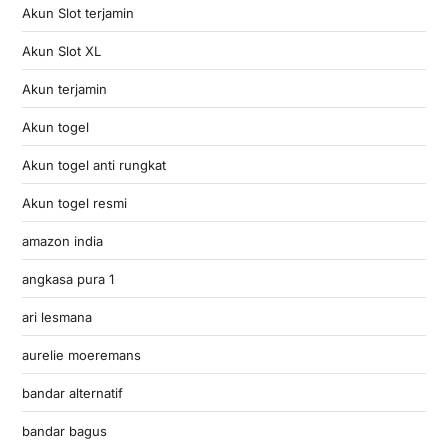
Akun Slot terjamin
Akun Slot XL
Akun terjamin
Akun togel
Akun togel anti rungkat
Akun togel resmi
amazon india
angkasa pura 1
ari lesmana
aurelie moeremans
bandar alternatif
bandar bagus