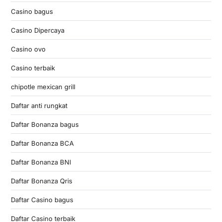
Casino bagus
Casino Dipercaya
Casino ovo
Casino terbaik
chipotle mexican grill
Daftar anti rungkat
Daftar Bonanza bagus
Daftar Bonanza BCA
Daftar Bonanza BNI
Daftar Bonanza Qris
Daftar Casino bagus
Daftar Casino terbaik