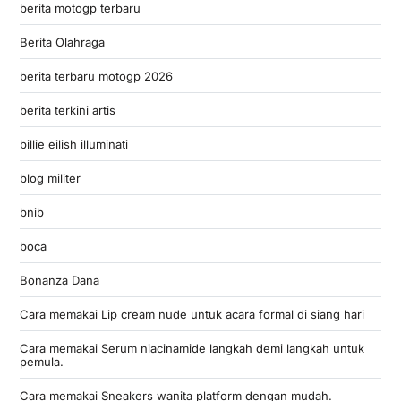
berita motogp terbaru
Berita Olahraga
berita terbaru motogp 2026
berita terkini artis
billie eilish illuminati
blog militer
bnib
boca
Bonanza Dana
Cara memakai Lip cream nude untuk acara formal di siang hari
Cara memakai Serum niacinamide langkah demi langkah untuk
pemula.
Cara memakai Sneakers wanita platform dengan mudah.