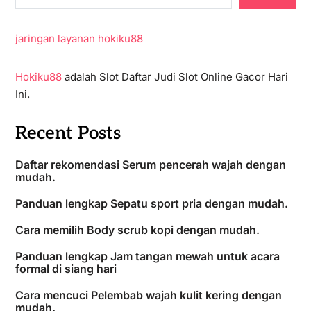
jaringan layanan hokiku88
Hokiku88
adalah Slot Daftar Judi Slot Online Gacor Hari
Ini.
Recent Posts
Daftar rekomendasi Serum pencerah wajah dengan
mudah.
Panduan lengkap Sepatu sport pria dengan mudah.
Cara memilih Body scrub kopi dengan mudah.
Panduan lengkap Jam tangan mewah untuk acara
formal di siang hari
Cara mencuci Pelembab wajah kulit kering dengan
mudah.