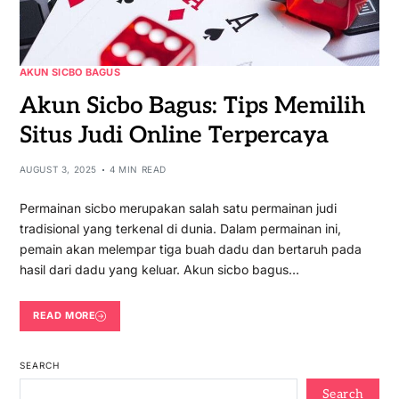
AKUN SICBO BAGUS
Akun Sicbo Bagus: Tips Memilih
Situs Judi Online Terpercaya
AUGUST 3, 2025
4 MIN READ
Permainan sicbo merupakan salah satu permainan judi
tradisional yang terkenal di dunia. Dalam permainan ini,
pemain akan melempar tiga buah dadu dan bertaruh pada
hasil dari dadu yang keluar. Akun sicbo bagus…
READ MORE
SEARCH
Search