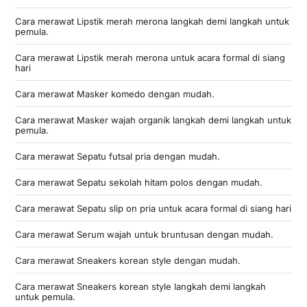
Cara merawat Lipstik merah merona langkah demi langkah untuk
pemula.
Cara merawat Lipstik merah merona untuk acara formal di siang
hari
Cara merawat Masker komedo dengan mudah.
Cara merawat Masker wajah organik langkah demi langkah untuk
pemula.
Cara merawat Sepatu futsal pria dengan mudah.
Cara merawat Sepatu sekolah hitam polos dengan mudah.
Cara merawat Sepatu slip on pria untuk acara formal di siang hari
Cara merawat Serum wajah untuk bruntusan dengan mudah.
Cara merawat Sneakers korean style dengan mudah.
Cara merawat Sneakers korean style langkah demi langkah
untuk pemula.