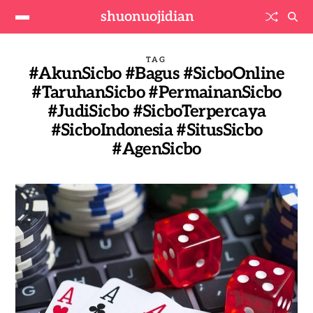
shuonuojidian
TAG
#AkunSicbo #Bagus #SicboOnline
#TaruhanSicbo #PermainanSicbo
#JudiSicbo #SicboTerpercaya
#SicboIndonesia #SitusSicbo
#AgenSicbo