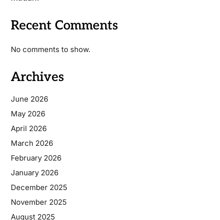
Recent Comments
No comments to show.
Archives
June 2026
May 2026
April 2026
March 2026
February 2026
January 2026
December 2025
November 2025
August 2025