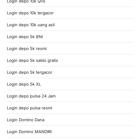
Login depo 10k Qris
Login depo 10k tergacor
Login depo 10k uang asli
Login depo 5k BNI
Login depo 5k resmi
Login depo 5k saldo gratis
Login depo 5k tergacor
Login depo 5k XL
Login depo pulsa 24 Jam
Login depo pulsa resmi
Login Domino Dana
Login Domino MANDIRI