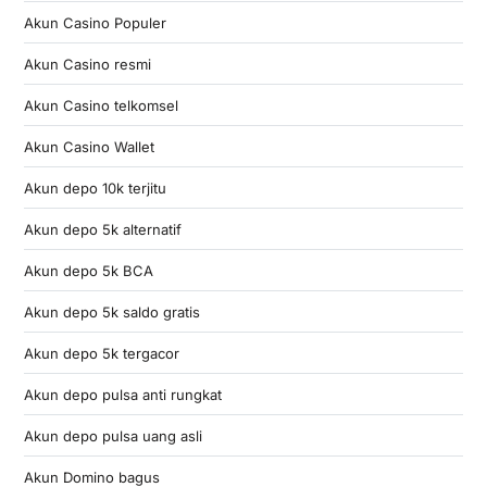
Akun Casino Populer
Akun Casino resmi
Akun Casino telkomsel
Akun Casino Wallet
Akun depo 10k terjitu
Akun depo 5k alternatif
Akun depo 5k BCA
Akun depo 5k saldo gratis
Akun depo 5k tergacor
Akun depo pulsa anti rungkat
Akun depo pulsa uang asli
Akun Domino bagus