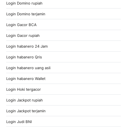
Login Domino rupiah
Login Domino terjamin
Login Gacor BCA
Login Gacor rupiah
Login habanero 24 Jam
Login habanero Qris
Login habanero uang asli
Login habanero Wallet
Login Hoki tergacor
Login Jackpot rupiah
Login Jackpot terjamin
Login Judi BNI