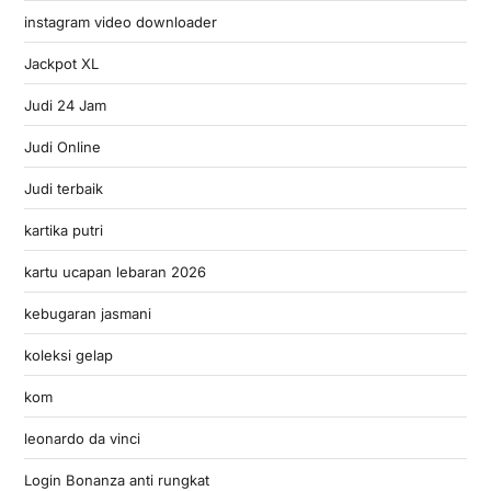
instagram video downloader
Jackpot XL
Judi 24 Jam
Judi Online
Judi terbaik
kartika putri
kartu ucapan lebaran 2026
kebugaran jasmani
koleksi gelap
kom
leonardo da vinci
Login Bonanza anti rungkat