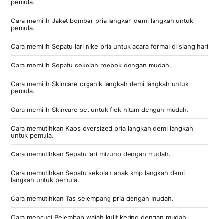
pemula.
Cara memilih Jaket bomber pria langkah demi langkah untuk
pemula.
Cara memilih Sepatu lari nike pria untuk acara formal di siang hari
Cara memilih Sepatu sekolah reebok dengan mudah.
Cara memilih Skincare organik langkah demi langkah untuk
pemula.
Cara memilih Skincare set untuk flek hitam dengan mudah.
Cara memutihkan Kaos oversized pria langkah demi langkah
untuk pemula.
Cara memutihkan Sepatu lari mizuno dengan mudah.
Cara memutihkan Sepatu sekolah anak smp langkah demi
langkah untuk pemula.
Cara memutihkan Tas selempang pria dengan mudah.
Cara mencuci Pelembab wajah kulit kering dengan mudah.