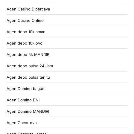
Agen Casino Dipercaya
Agen Casino Online
Agen depo 10k aman
Agen depo 10k ovo
Agen depo 5k MANDIRI
Agen depo pulsa 24 Jam
Agen depo pulsa terjitu
Agen Domino bagus
Agen Domino BNI
Agen Domino MANDIRI
Agen Gacor ovo