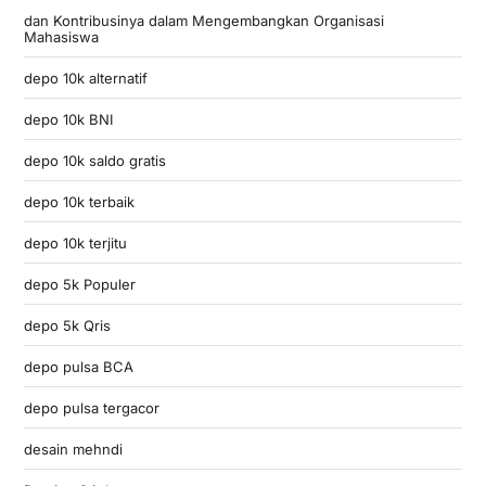
dan Kontribusinya dalam Mengembangkan Organisasi
Mahasiswa
depo 10k alternatif
depo 10k BNI
depo 10k saldo gratis
depo 10k terbaik
depo 10k terjitu
depo 5k Populer
depo 5k Qris
depo pulsa BCA
depo pulsa tergacor
desain mehndi