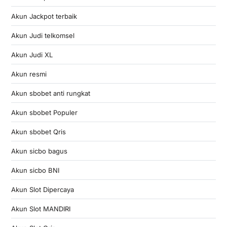
Akun Jackpot terbaik
Akun Judi telkomsel
Akun Judi XL
Akun resmi
Akun sbobet anti rungkat
Akun sbobet Populer
Akun sbobet Qris
Akun sicbo bagus
Akun sicbo BNI
Akun Slot Dipercaya
Akun Slot MANDIRI