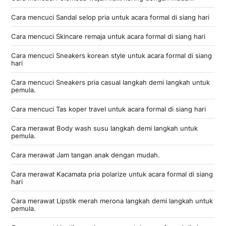
Cara mencuci Sandal selop pria untuk acara formal di siang hari
Cara mencuci Skincare remaja untuk acara formal di siang hari
Cara mencuci Sneakers korean style untuk acara formal di siang
hari
Cara mencuci Sneakers pria casual langkah demi langkah untuk
pemula.
Cara mencuci Tas koper travel untuk acara formal di siang hari
Cara merawat Body wash susu langkah demi langkah untuk
pemula.
Cara merawat Jam tangan anak dengan mudah.
Cara merawat Kacamata pria polarize untuk acara formal di siang
hari
Cara merawat Lipstik merah merona langkah demi langkah untuk
pemula.