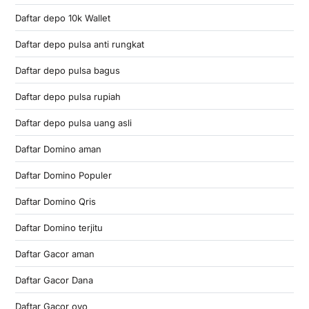
Daftar depo 10k Wallet
Daftar depo pulsa anti rungkat
Daftar depo pulsa bagus
Daftar depo pulsa rupiah
Daftar depo pulsa uang asli
Daftar Domino aman
Daftar Domino Populer
Daftar Domino Qris
Daftar Domino terjitu
Daftar Gacor aman
Daftar Gacor Dana
Daftar Gacor ovo