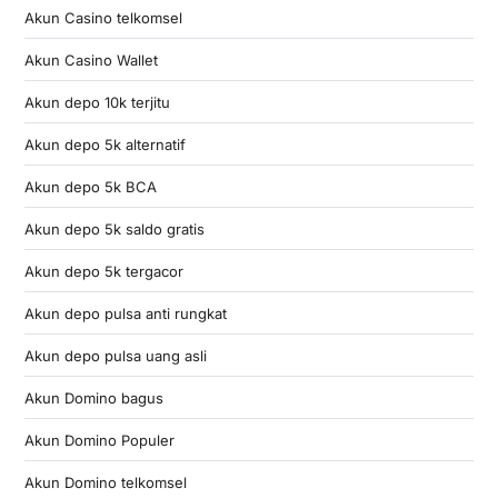
Akun Casino telkomsel
Akun Casino Wallet
Akun depo 10k terjitu
Akun depo 5k alternatif
Akun depo 5k BCA
Akun depo 5k saldo gratis
Akun depo 5k tergacor
Akun depo pulsa anti rungkat
Akun depo pulsa uang asli
Akun Domino bagus
Akun Domino Populer
Akun Domino telkomsel