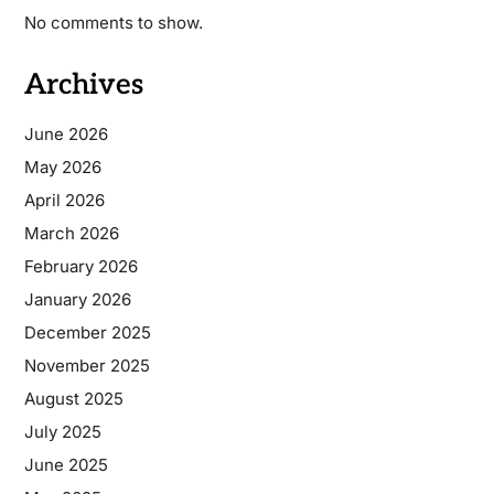
No comments to show.
Archives
June 2026
May 2026
April 2026
March 2026
February 2026
January 2026
December 2025
November 2025
August 2025
July 2025
June 2025