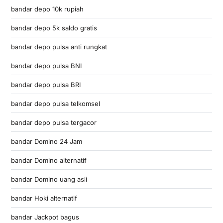
bandar depo 10k rupiah
bandar depo 5k saldo gratis
bandar depo pulsa anti rungkat
bandar depo pulsa BNI
bandar depo pulsa BRI
bandar depo pulsa telkomsel
bandar depo pulsa tergacor
bandar Domino 24 Jam
bandar Domino alternatif
bandar Domino uang asli
bandar Hoki alternatif
bandar Jackpot bagus