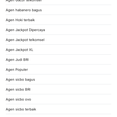
Agen Gacor telkomsel
Agen habanero bagus
Agen Hoki terbaik
Agen Jackpot Dipercaya
Agen Jackpot telkomsel
Agen Jackpot XL
Agen Judi BRI
Agen Populer
Agen sicbo bagus
Agen sicbo BRI
Agen sicbo ovo
Agen sicbo terbaik