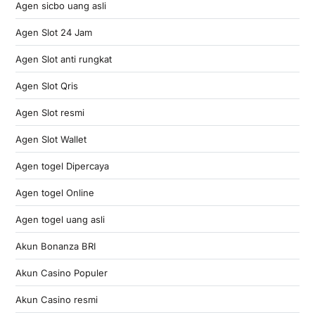
Agen sicbo uang asli
Agen Slot 24 Jam
Agen Slot anti rungkat
Agen Slot Qris
Agen Slot resmi
Agen Slot Wallet
Agen togel Dipercaya
Agen togel Online
Agen togel uang asli
Akun Bonanza BRI
Akun Casino Populer
Akun Casino resmi