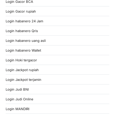
Login Gacor BCA
Login Gacor rupiah
Login habanero 24 Jam
Login habanero Qris
Login habanero uang asli
Login habanero Wallet
Login Hoki tergacor
Login Jackpot rupiah
Login Jackpot terjamin
Login Judi BNI
Login Judi Online
Login MANDIRI