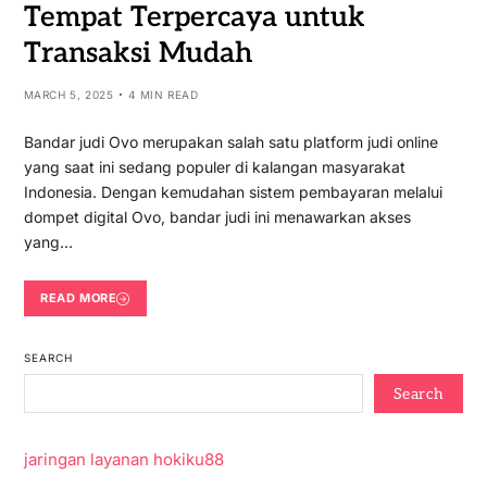
Tempat Terpercaya untuk
Transaksi Mudah
MARCH 5, 2025
4 MIN READ
Bandar judi Ovo merupakan salah satu platform judi online
yang saat ini sedang populer di kalangan masyarakat
Indonesia. Dengan kemudahan sistem pembayaran melalui
dompet digital Ovo, bandar judi ini menawarkan akses
yang…
READ MORE
SEARCH
Search
jaringan layanan hokiku88