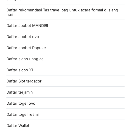
Daftar rekomendasi Tas travel bag untuk acara formal di siang
hari
Daftar sbobet MANDIRI
Daftar sbobet ovo
Daftar sbobet Populer
Daftar sicbo uang asli
Daftar sicbo XL
Daftar Slot tergacor
Daftar terjamin
Daftar togel ovo
Daftar togel resmi
Daftar Wallet