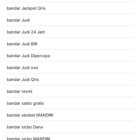
bandar Jackpot Qris
bandar Judi
bandar Judi 24 Jam
bandar Judi BRI
bandar Judi Dipercaya
bandar Judi ovo
bandar Judi Qris
bandar resmi
bandar saldo gratis
bandar sbobet MANDIRI
bandar sicbo Dana
bandar sicbo MANDIRI