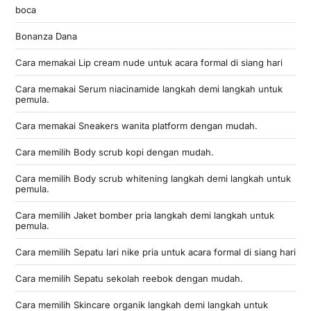
boca
Bonanza Dana
Cara memakai Lip cream nude untuk acara formal di siang hari
Cara memakai Serum niacinamide langkah demi langkah untuk
pemula.
Cara memakai Sneakers wanita platform dengan mudah.
Cara memilih Body scrub kopi dengan mudah.
Cara memilih Body scrub whitening langkah demi langkah untuk
pemula.
Cara memilih Jaket bomber pria langkah demi langkah untuk
pemula.
Cara memilih Sepatu lari nike pria untuk acara formal di siang hari
Cara memilih Sepatu sekolah reebok dengan mudah.
Cara memilih Skincare organik langkah demi langkah untuk