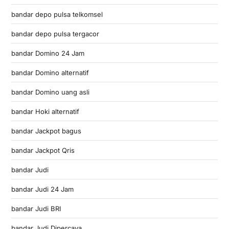
bandar depo pulsa telkomsel
bandar depo pulsa tergacor
bandar Domino 24 Jam
bandar Domino alternatif
bandar Domino uang asli
bandar Hoki alternatif
bandar Jackpot bagus
bandar Jackpot Qris
bandar Judi
bandar Judi 24 Jam
bandar Judi BRI
bandar Judi Dipercaya