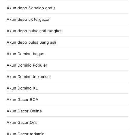
Akun depo 5k saldo gratis
Akun depo 5k tergacor
Akun depo pulsa anti rungkat
Akun depo pulsa uang asli
Akun Domino bagus
Akun Domino Populer
Akun Domino telkomsel
Akun Domino XL
Akun Gacor BCA
Akun Gacor Online
Akun Gacor Qris
Akun Gacor terjamin