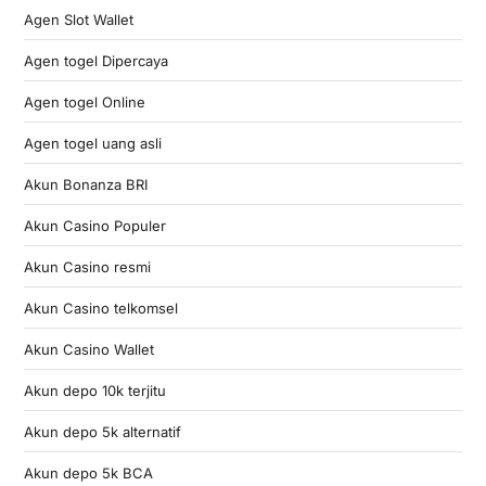
Agen Slot Wallet
Agen togel Dipercaya
Agen togel Online
Agen togel uang asli
Akun Bonanza BRI
Akun Casino Populer
Akun Casino resmi
Akun Casino telkomsel
Akun Casino Wallet
Akun depo 10k terjitu
Akun depo 5k alternatif
Akun depo 5k BCA