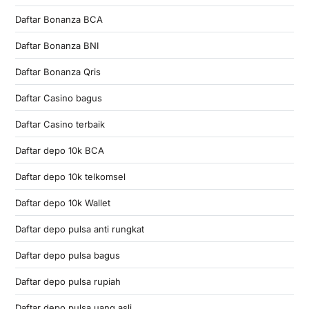
Daftar Bonanza BCA
Daftar Bonanza BNI
Daftar Bonanza Qris
Daftar Casino bagus
Daftar Casino terbaik
Daftar depo 10k BCA
Daftar depo 10k telkomsel
Daftar depo 10k Wallet
Daftar depo pulsa anti rungkat
Daftar depo pulsa bagus
Daftar depo pulsa rupiah
Daftar depo pulsa uang asli