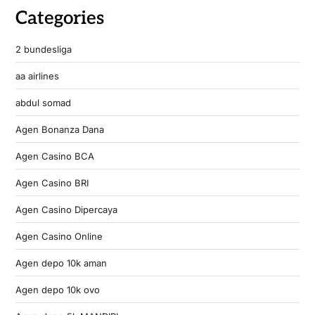
Categories
2 bundesliga
aa airlines
abdul somad
Agen Bonanza Dana
Agen Casino BCA
Agen Casino BRI
Agen Casino Dipercaya
Agen Casino Online
Agen depo 10k aman
Agen depo 10k ovo