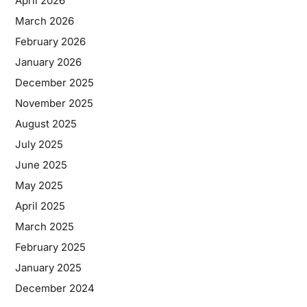
April 2026
March 2026
February 2026
January 2026
December 2025
November 2025
August 2025
July 2025
June 2025
May 2025
April 2025
March 2025
February 2025
January 2025
December 2024