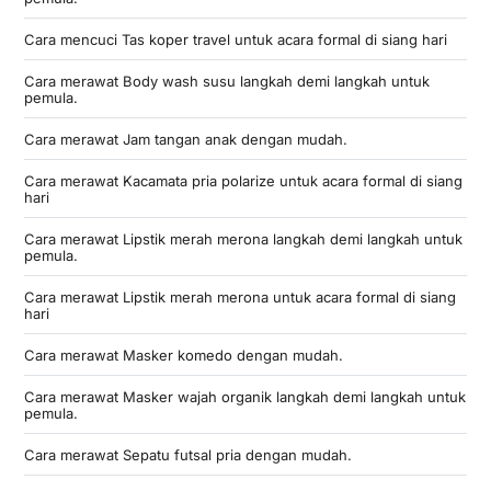
Cara mencuci Tas koper travel untuk acara formal di siang hari
Cara merawat Body wash susu langkah demi langkah untuk
pemula.
Cara merawat Jam tangan anak dengan mudah.
Cara merawat Kacamata pria polarize untuk acara formal di siang
hari
Cara merawat Lipstik merah merona langkah demi langkah untuk
pemula.
Cara merawat Lipstik merah merona untuk acara formal di siang
hari
Cara merawat Masker komedo dengan mudah.
Cara merawat Masker wajah organik langkah demi langkah untuk
pemula.
Cara merawat Sepatu futsal pria dengan mudah.