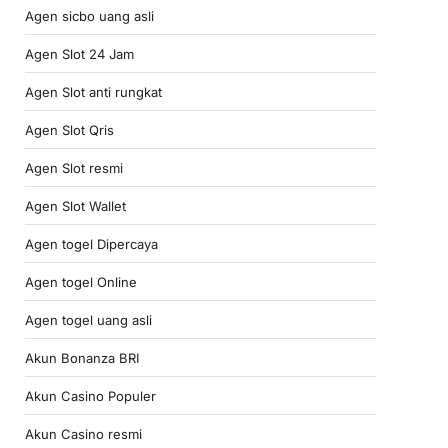
Agen sicbo uang asli
Agen Slot 24 Jam
Agen Slot anti rungkat
Agen Slot Qris
Agen Slot resmi
Agen Slot Wallet
Agen togel Dipercaya
Agen togel Online
Agen togel uang asli
Akun Bonanza BRI
Akun Casino Populer
Akun Casino resmi