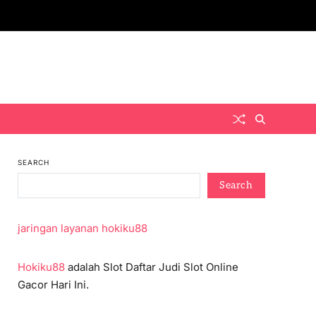
SEARCH
Search
jaringan layanan hokiku88
Hokiku88
adalah Slot Daftar Judi Slot Online
Gacor Hari Ini.