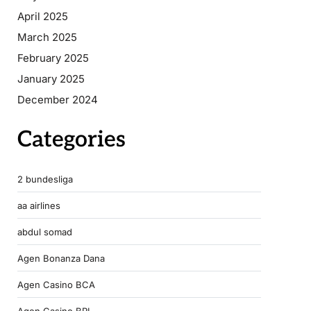
April 2025
March 2025
February 2025
January 2025
December 2024
Categories
2 bundesliga
aa airlines
abdul somad
Agen Bonanza Dana
Agen Casino BCA
Agen Casino BRI