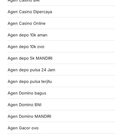
Agen Casino Dipercaya
Agen Casino Online
Agen depo 10k aman
Agen depo 10k ovo
Agen depo 5k MANDIRI
Agen depo pulsa 24 Jam
Agen depo pulsa terjitu
Agen Domino bagus
Agen Domino BNI
Agen Domino MANDIRI
Agen Gacor ovo