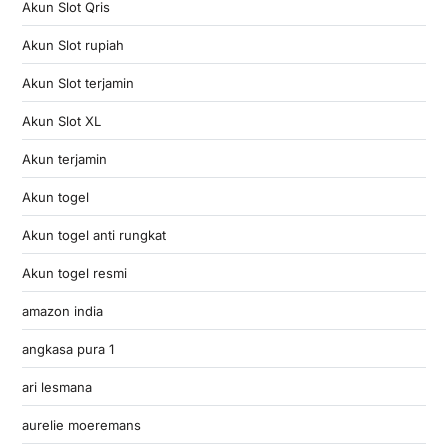
Akun Slot Qris
Akun Slot rupiah
Akun Slot terjamin
Akun Slot XL
Akun terjamin
Akun togel
Akun togel anti rungkat
Akun togel resmi
amazon india
angkasa pura 1
ari lesmana
aurelie moeremans