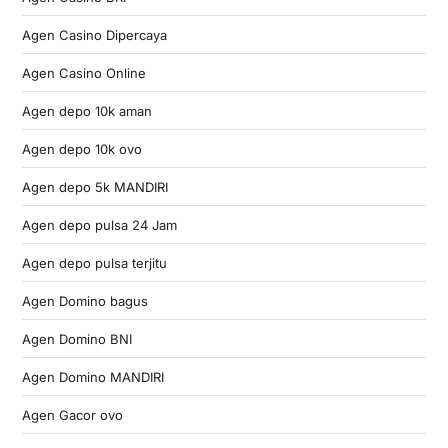
Agen Casino Dipercaya
Agen Casino Online
Agen depo 10k aman
Agen depo 10k ovo
Agen depo 5k MANDIRI
Agen depo pulsa 24 Jam
Agen depo pulsa terjitu
Agen Domino bagus
Agen Domino BNI
Agen Domino MANDIRI
Agen Gacor ovo