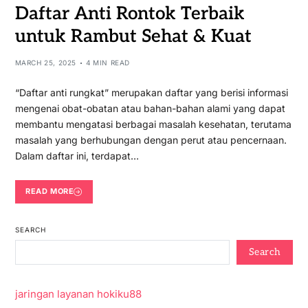
Daftar Anti Rontok Terbaik
untuk Rambut Sehat & Kuat
MARCH 25, 2025
4 MIN READ
“Daftar anti rungkat” merupakan daftar yang berisi informasi
mengenai obat-obatan atau bahan-bahan alami yang dapat
membantu mengatasi berbagai masalah kesehatan, terutama
masalah yang berhubungan dengan perut atau pencernaan.
Dalam daftar ini, terdapat…
READ MORE
SEARCH
Search
jaringan layanan hokiku88