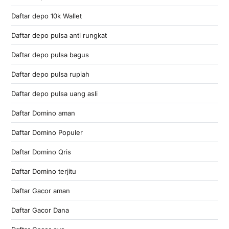
Daftar depo 10k Wallet
Daftar depo pulsa anti rungkat
Daftar depo pulsa bagus
Daftar depo pulsa rupiah
Daftar depo pulsa uang asli
Daftar Domino aman
Daftar Domino Populer
Daftar Domino Qris
Daftar Domino terjitu
Daftar Gacor aman
Daftar Gacor Dana