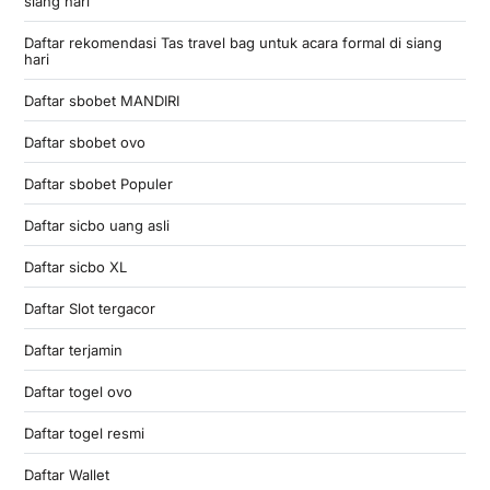
siang hari
Daftar rekomendasi Tas travel bag untuk acara formal di siang
hari
Daftar sbobet MANDIRI
Daftar sbobet ovo
Daftar sbobet Populer
Daftar sicbo uang asli
Daftar sicbo XL
Daftar Slot tergacor
Daftar terjamin
Daftar togel ovo
Daftar togel resmi
Daftar Wallet