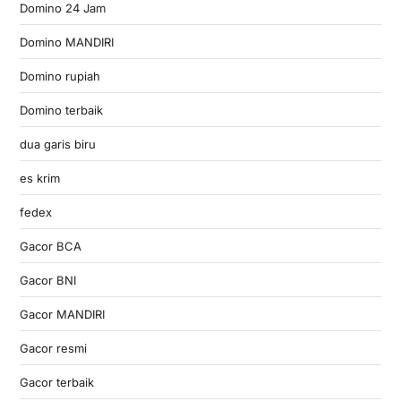
Domino 24 Jam
Domino MANDIRI
Domino rupiah
Domino terbaik
dua garis biru
es krim
fedex
Gacor BCA
Gacor BNI
Gacor MANDIRI
Gacor resmi
Gacor terbaik