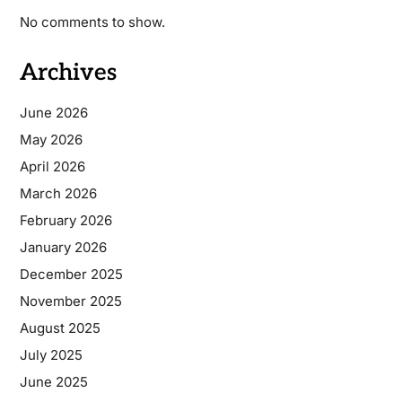
No comments to show.
Archives
June 2026
May 2026
April 2026
March 2026
February 2026
January 2026
December 2025
November 2025
August 2025
July 2025
June 2025