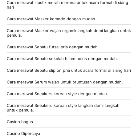
Cara merawat Lipstik merah merona untuk acara formal di siang
hari
Cara merawat Masker komedo dengan mudah.
Cara merawat Masker wajah organik langkah demi langkah untuk
pemula.
Cara merawat Sepatu futsal pria dengan mudah.
Cara merawat Sepatu sekolah hitam polos dengan mudah.
Cara merawat Sepatu slip on pria untuk acara formal di siang hari
Cara merawat Serum wajah untuk bruntusan dengan mudah.
Cara merawat Sneakers korean style dengan mudah.
Cara merawat Sneakers korean style langkah demi langkah
untuk pemula.
Casino bagus
Casino Dipercaya