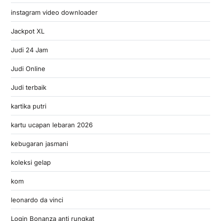
instagram video downloader
Jackpot XL
Judi 24 Jam
Judi Online
Judi terbaik
kartika putri
kartu ucapan lebaran 2026
kebugaran jasmani
koleksi gelap
kom
leonardo da vinci
Login Bonanza anti rungkat