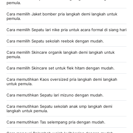
pemula.
Cara memilih Jaket bomber pria langkah demi langkah untuk
pemula.
Cara memilih Sepatu lari nike pria untuk acara formal di siang hari
Cara memilih Sepatu sekolah reebok dengan mudah.
Cara memilih Skincare organik langkah demi langkah untuk
pemula.
Cara memilih Skincare set untuk flek hitam dengan mudah.
Cara memutihkan Kaos oversized pria langkah demi langkah
untuk pemula.
Cara memutihkan Sepatu lari mizuno dengan mudah.
Cara memutihkan Sepatu sekolah anak smp langkah demi
langkah untuk pemula.
Cara memutihkan Tas selempang pria dengan mudah.