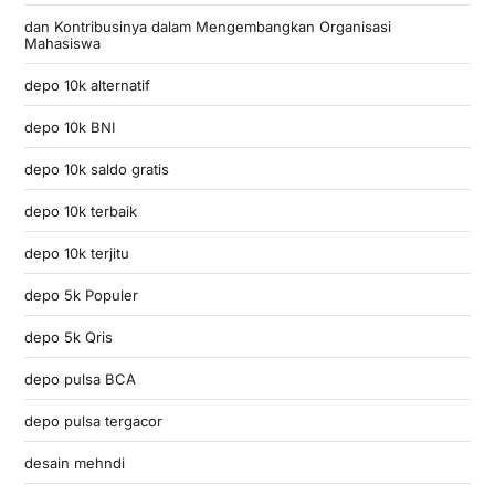
dan Kontribusinya dalam Mengembangkan Organisasi
Mahasiswa
depo 10k alternatif
depo 10k BNI
depo 10k saldo gratis
depo 10k terbaik
depo 10k terjitu
depo 5k Populer
depo 5k Qris
depo pulsa BCA
depo pulsa tergacor
desain mehndi