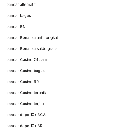
bandar alternatif
bandar bagus
bandar BNI
bandar Bonanza anti rungkat
bandar Bonanza saldo gratis
bandar Casino 24 Jam
bandar Casino bagus
bandar Casino BRI
bandar Casino terbaik
bandar Casino terjitu
bandar depo 10k BCA
bandar depo 10k BRI