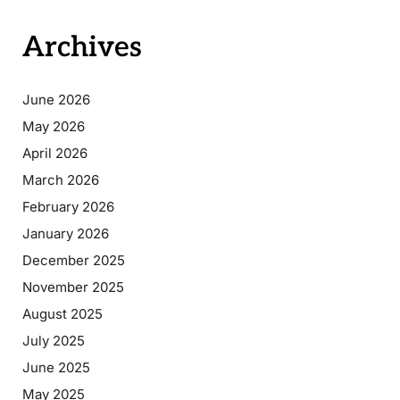
Archives
June 2026
May 2026
April 2026
March 2026
February 2026
January 2026
December 2025
November 2025
August 2025
July 2025
June 2025
May 2025