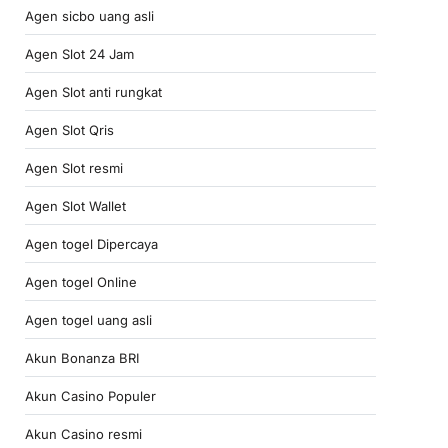
Agen sicbo uang asli
Agen Slot 24 Jam
Agen Slot anti rungkat
Agen Slot Qris
Agen Slot resmi
Agen Slot Wallet
Agen togel Dipercaya
Agen togel Online
Agen togel uang asli
Akun Bonanza BRI
Akun Casino Populer
Akun Casino resmi