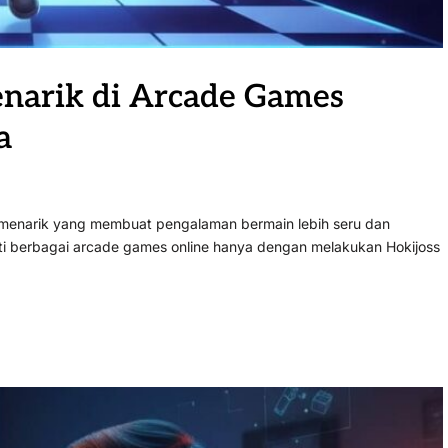
enarik di Arcade Games
a
 menarik yang membuat pengalaman bermain lebih seru dan
i berbagai arcade games online hanya dengan melakukan Hokijoss