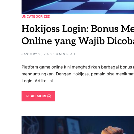
UNCATEGORIZED
Hokijoss Login: Bonus M
Online yang Wajib Dicob
JANUARY 18, 2026
3 MIN READ
Platform game online kini menghadirkan berbagai bonus
menguntungkan. Dengan Hokijoss, pemain bisa menikmat
Login. Artikel ini…
READ MORE