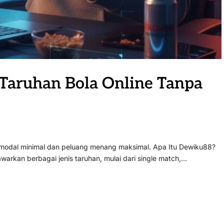
Taruhan Bola Online Tanpa
an modal minimal dan peluang menang maksimal. Apa Itu Dewiku88?
arkan berbagai jenis taruhan, mulai dari single match,…