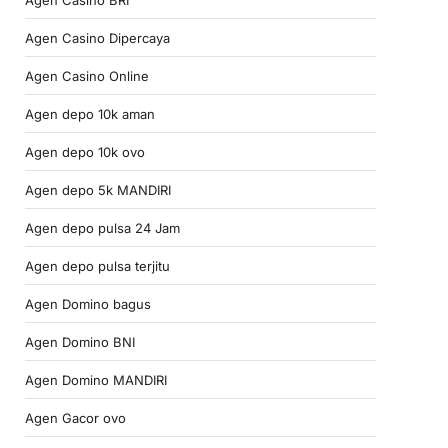
Agen Casino Dipercaya
Agen Casino Online
Agen depo 10k aman
Agen depo 10k ovo
Agen depo 5k MANDIRI
Agen depo pulsa 24 Jam
Agen depo pulsa terjitu
Agen Domino bagus
Agen Domino BNI
Agen Domino MANDIRI
Agen Gacor ovo