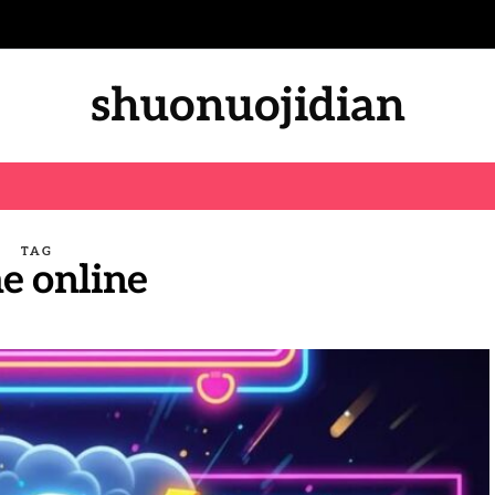
shuonuojidian
TAG
e online