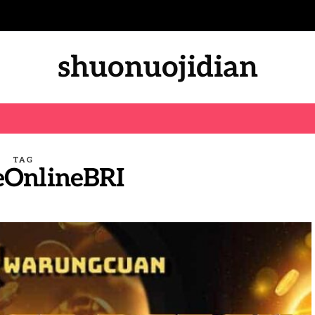
shuonuojidian
TAG
OnlineBRI