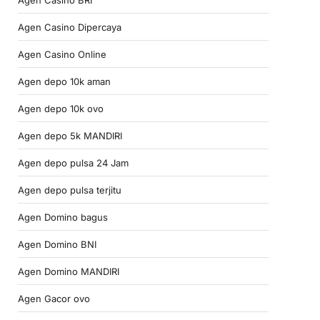
Agen Casino Dipercaya
Agen Casino Online
Agen depo 10k aman
Agen depo 10k ovo
Agen depo 5k MANDIRI
Agen depo pulsa 24 Jam
Agen depo pulsa terjitu
Agen Domino bagus
Agen Domino BNI
Agen Domino MANDIRI
Agen Gacor ovo