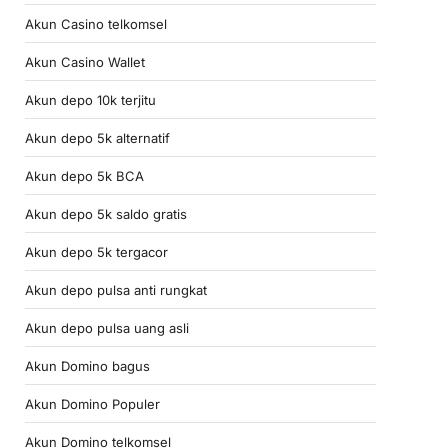
Akun Casino telkomsel
Akun Casino Wallet
Akun depo 10k terjitu
Akun depo 5k alternatif
Akun depo 5k BCA
Akun depo 5k saldo gratis
Akun depo 5k tergacor
Akun depo pulsa anti rungkat
Akun depo pulsa uang asli
Akun Domino bagus
Akun Domino Populer
Akun Domino telkomsel