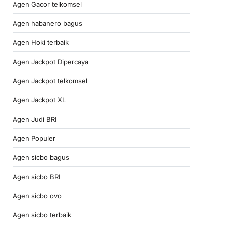
Agen Gacor telkomsel
Agen habanero bagus
Agen Hoki terbaik
Agen Jackpot Dipercaya
Agen Jackpot telkomsel
Agen Jackpot XL
Agen Judi BRI
Agen Populer
Agen sicbo bagus
Agen sicbo BRI
Agen sicbo ovo
Agen sicbo terbaik