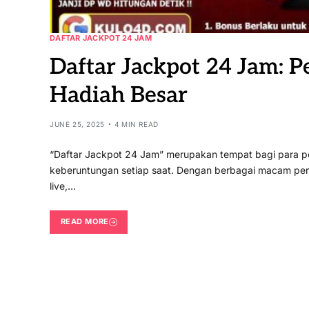
DAFTAR JACKPOT 24 JAM
Daftar Jackpot 24 Jam: 
Hadiah Besar
JUNE 25, 2025
4 MIN READ
“Daftar Jackpot 24 Jam” merupakan tempat bagi para pe
keberuntungan setiap saat. Dengan berbagai macam permai
live,…
READ MORE