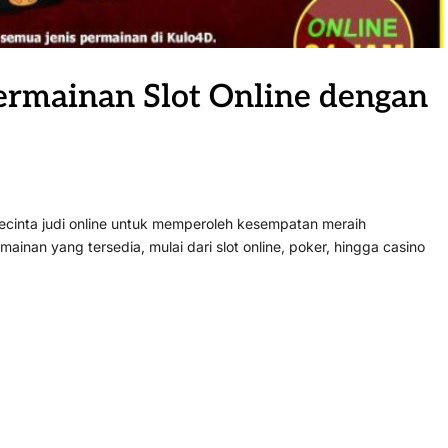
Permainan Slot Online dengan
cinta judi online untuk memperoleh kesempatan meraih
nan yang tersedia, mulai dari slot online, poker, hingga casino