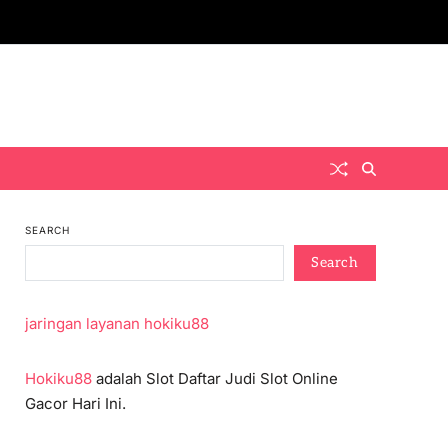
SEARCH
Search
jaringan layanan hokiku88
Hokiku88
adalah Slot Daftar Judi Slot Online
Gacor Hari Ini.