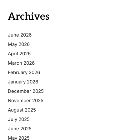
Archives
June 2026
May 2026
April 2026
March 2026
February 2026
January 2026
December 2025
November 2025
August 2025
July 2025
June 2025
May 2025