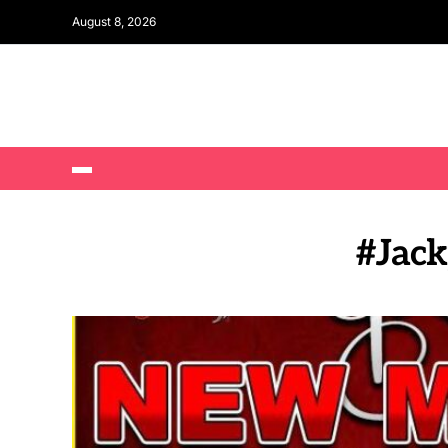
August 8, 2026
#Jac