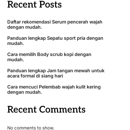
Recent Posts
Daftar rekomendasi Serum pencerah wajah
dengan mudah.
Panduan lengkap Sepatu sport pria dengan
mudah.
Cara memilih Body scrub kopi dengan
mudah.
Panduan lengkap Jam tangan mewah untuk
acara formal di siang hari
Cara mencuci Pelembab wajah kulit kering
dengan mudah.
Recent Comments
No comments to show.