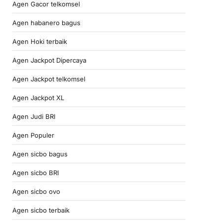
Agen Gacor telkomsel
Agen habanero bagus
Agen Hoki terbaik
Agen Jackpot Dipercaya
Agen Jackpot telkomsel
Agen Jackpot XL
Agen Judi BRI
Agen Populer
Agen sicbo bagus
Agen sicbo BRI
Agen sicbo ovo
Agen sicbo terbaik