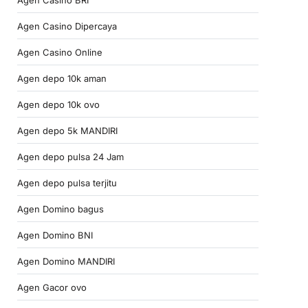
Agen Casino Dipercaya
Agen Casino Online
Agen depo 10k aman
Agen depo 10k ovo
Agen depo 5k MANDIRI
Agen depo pulsa 24 Jam
Agen depo pulsa terjitu
Agen Domino bagus
Agen Domino BNI
Agen Domino MANDIRI
Agen Gacor ovo