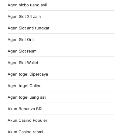
Agen sicbo uang asli
Agen Slot 24 Jam
Agen Slot anti rungkat
Agen Slot Qris
Agen Slot resmi
Agen Slot Wallet
Agen togel Dipercaya
Agen togel Online
Agen togel uang asli
Akun Bonanza BRI
Akun Casino Populer
Akun Casino resmi