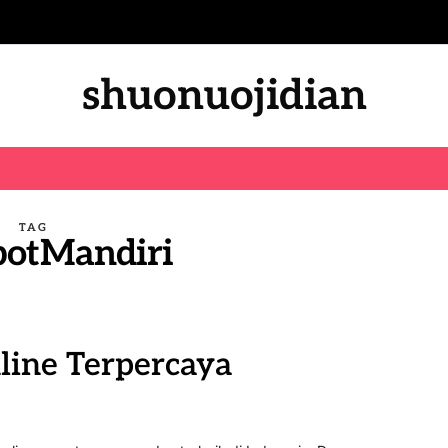
shuonuojidian
TAG
potMandiri
line Terpercaya