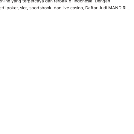
nline yang terpercaya dan terbaik di Indonesia. Dengan
i poker, slot, sportsbook, dan live casino, Daftar Judi MANDIRI…