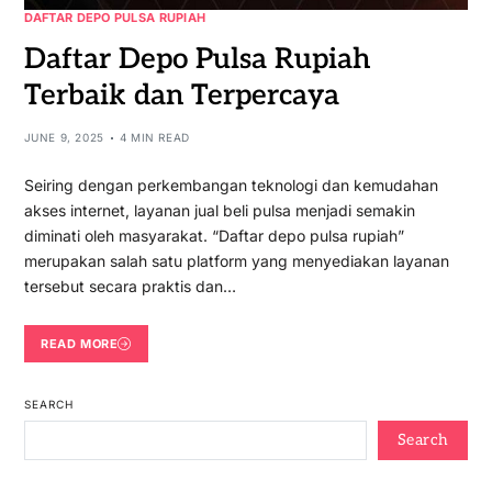
DAFTAR DEPO PULSA RUPIAH
Daftar Depo Pulsa Rupiah
Terbaik dan Terpercaya
JUNE 9, 2025
4 MIN READ
Seiring dengan perkembangan teknologi dan kemudahan
akses internet, layanan jual beli pulsa menjadi semakin
diminati oleh masyarakat. “Daftar depo pulsa rupiah”
merupakan salah satu platform yang menyediakan layanan
tersebut secara praktis dan…
READ MORE
SEARCH
Search