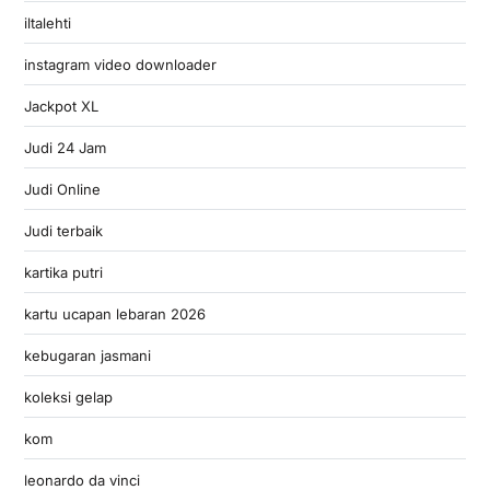
iltalehti
instagram video downloader
Jackpot XL
Judi 24 Jam
Judi Online
Judi terbaik
kartika putri
kartu ucapan lebaran 2026
kebugaran jasmani
koleksi gelap
kom
leonardo da vinci