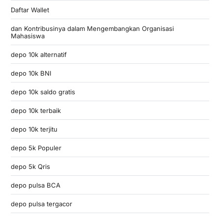
Daftar Wallet
dan Kontribusinya dalam Mengembangkan Organisasi
Mahasiswa
depo 10k alternatif
depo 10k BNI
depo 10k saldo gratis
depo 10k terbaik
depo 10k terjitu
depo 5k Populer
depo 5k Qris
depo pulsa BCA
depo pulsa tergacor