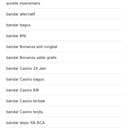
aurelie moeremans
bandar alternatif
bandar bagus
bandar BNI
bandar Bonanza anti rungkat
bandar Bonanza saldo gratis
bandar Casino 24 Jam
bandar Casino bagus
bandar Casino BRI
bandar Casino terbaik
bandar Casino terjitu
bandar depo 10k BCA