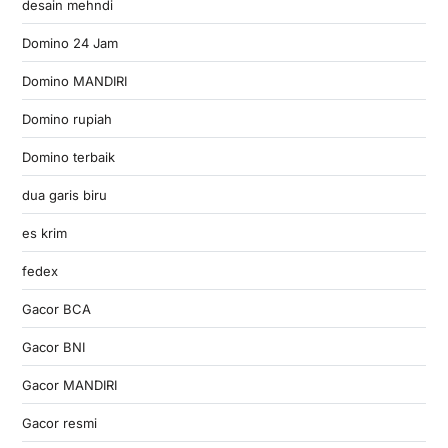
desain mehndi
Domino 24 Jam
Domino MANDIRI
Domino rupiah
Domino terbaik
dua garis biru
es krim
fedex
Gacor BCA
Gacor BNI
Gacor MANDIRI
Gacor resmi