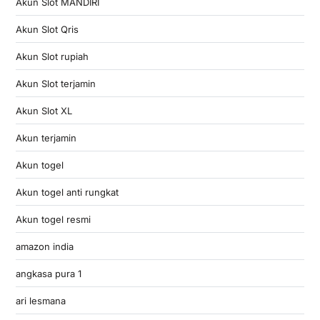
Akun Slot MANDIRI
Akun Slot Qris
Akun Slot rupiah
Akun Slot terjamin
Akun Slot XL
Akun terjamin
Akun togel
Akun togel anti rungkat
Akun togel resmi
amazon india
angkasa pura 1
ari lesmana