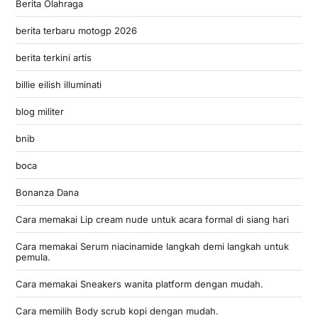
Berita Olahraga
berita terbaru motogp 2026
berita terkini artis
billie eilish illuminati
blog militer
bnib
boca
Bonanza Dana
Cara memakai Lip cream nude untuk acara formal di siang hari
Cara memakai Serum niacinamide langkah demi langkah untuk
pemula.
Cara memakai Sneakers wanita platform dengan mudah.
Cara memilih Body scrub kopi dengan mudah.