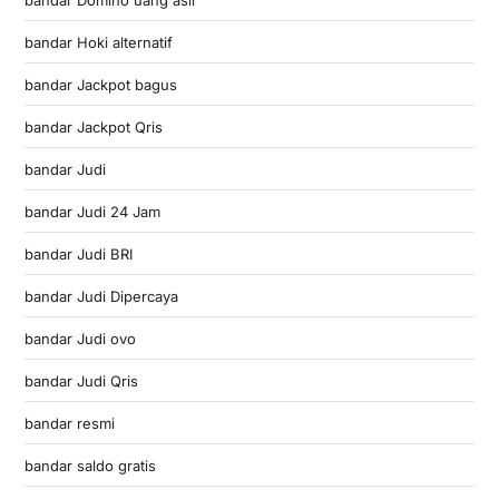
bandar Hoki alternatif
bandar Jackpot bagus
bandar Jackpot Qris
bandar Judi
bandar Judi 24 Jam
bandar Judi BRI
bandar Judi Dipercaya
bandar Judi ovo
bandar Judi Qris
bandar resmi
bandar saldo gratis