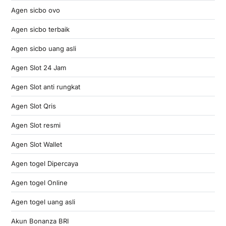
Agen sicbo ovo
Agen sicbo terbaik
Agen sicbo uang asli
Agen Slot 24 Jam
Agen Slot anti rungkat
Agen Slot Qris
Agen Slot resmi
Agen Slot Wallet
Agen togel Dipercaya
Agen togel Online
Agen togel uang asli
Akun Bonanza BRI