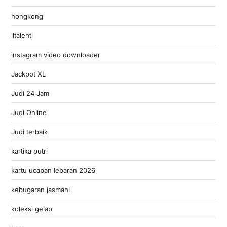
hongkong
iltalehti
instagram video downloader
Jackpot XL
Judi 24 Jam
Judi Online
Judi terbaik
kartika putri
kartu ucapan lebaran 2026
kebugaran jasmani
koleksi gelap