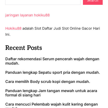
Search
jaringan layanan hokiku88
Hokiku88
adalah Slot Daftar Judi Slot Online Gacor Hari
Ini.
Recent Posts
Daftar rekomendasi Serum pencerah wajah dengan
mudah.
Panduan lengkap Sepatu sport pria dengan mudah.
Cara memilih Body scrub kopi dengan mudah.
Panduan lengkap Jam tangan mewah untuk acara
formal di siang hari
Cara mencuci Pelembab wajah kulit kering dengan