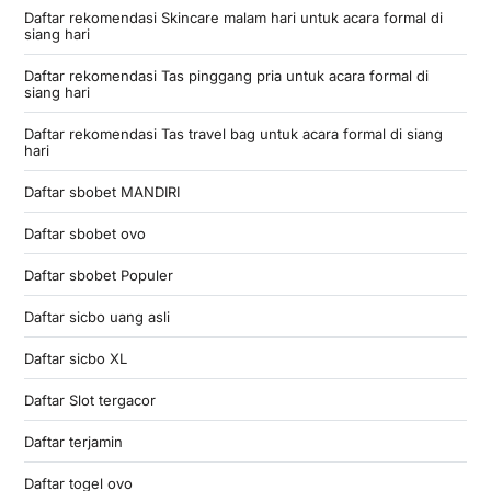
Daftar rekomendasi Skincare malam hari untuk acara formal di
siang hari
Daftar rekomendasi Tas pinggang pria untuk acara formal di
siang hari
Daftar rekomendasi Tas travel bag untuk acara formal di siang
hari
Daftar sbobet MANDIRI
Daftar sbobet ovo
Daftar sbobet Populer
Daftar sicbo uang asli
Daftar sicbo XL
Daftar Slot tergacor
Daftar terjamin
Daftar togel ovo