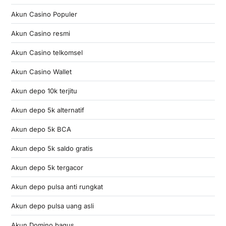
Akun Casino Populer
Akun Casino resmi
Akun Casino telkomsel
Akun Casino Wallet
Akun depo 10k terjitu
Akun depo 5k alternatif
Akun depo 5k BCA
Akun depo 5k saldo gratis
Akun depo 5k tergacor
Akun depo pulsa anti rungkat
Akun depo pulsa uang asli
Akun Domino bagus