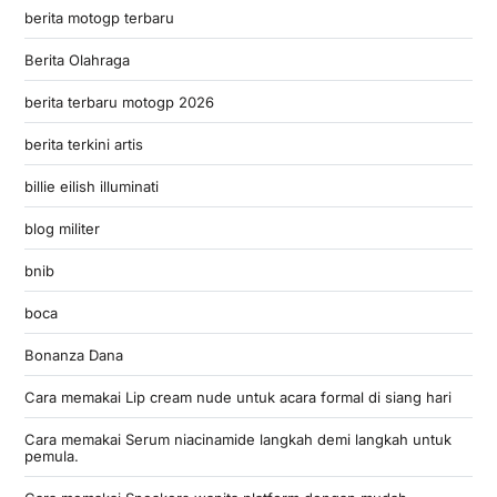
berita motogp terbaru
Berita Olahraga
berita terbaru motogp 2026
berita terkini artis
billie eilish illuminati
blog militer
bnib
boca
Bonanza Dana
Cara memakai Lip cream nude untuk acara formal di siang hari
Cara memakai Serum niacinamide langkah demi langkah untuk
pemula.