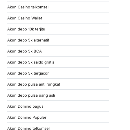
Akun Casino telkomsel
Akun Casino Wallet
Akun depo 10k terjitu
Akun depo 5k alternatif
Akun depo 5k BCA
Akun depo 5k saldo gratis
Akun depo 5k tergacor
Akun depo pulsa anti rungkat
Akun depo pulsa uang asli
Akun Domino bagus
Akun Domino Populer
Akun Domino telkomsel