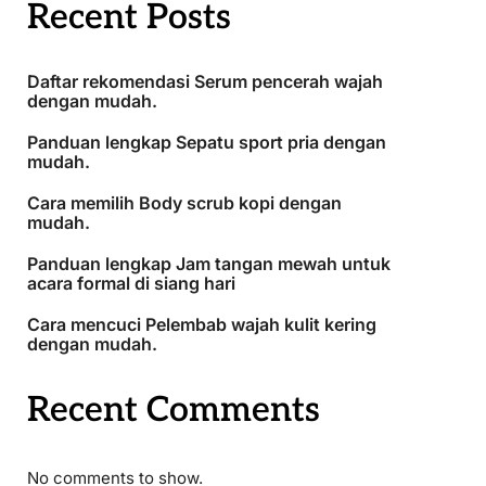
Recent Posts
Daftar rekomendasi Serum pencerah wajah
dengan mudah.
Panduan lengkap Sepatu sport pria dengan
mudah.
Cara memilih Body scrub kopi dengan
mudah.
Panduan lengkap Jam tangan mewah untuk
acara formal di siang hari
Cara mencuci Pelembab wajah kulit kering
dengan mudah.
Recent Comments
No comments to show.