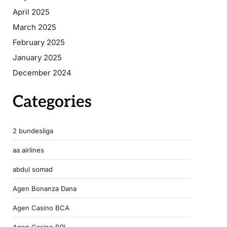
April 2025
March 2025
February 2025
January 2025
December 2024
Categories
2 bundesliga
aa airlines
abdul somad
Agen Bonanza Dana
Agen Casino BCA
Agen Casino BRI