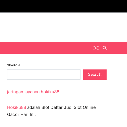
SEARCH
Search
jaringan layanan hokiku88
Hokiku88
adalah Slot Daftar Judi Slot Online
Gacor Hari Ini.