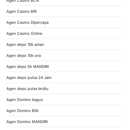
Agen Casino BCA
Agen Casino BRI
Agen Casino Dipercaya
Agen Casino Online
Agen depo 10k aman
Agen depo 10k ovo
Agen depo 5k MANDIRI
Agen depo pulsa 24 Jam
Agen depo pulsa terjitu
Agen Domino bagus
Agen Domino BNI
Agen Domino MANDIRI