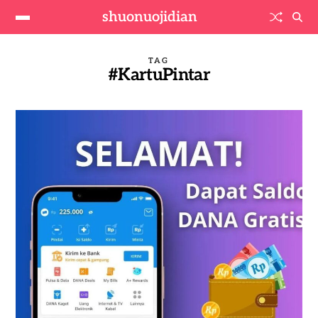
shuonuojidian
TAG
#KartuPintar