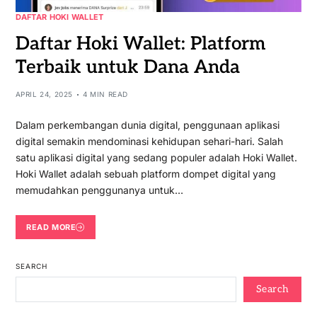
DAFTAR HOKI WALLET
Daftar Hoki Wallet: Platform
Terbaik untuk Dana Anda
APRIL 24, 2025
4 MIN READ
Dalam perkembangan dunia digital, penggunaan aplikasi
digital semakin mendominasi kehidupan sehari-hari. Salah
satu aplikasi digital yang sedang populer adalah Hoki Wallet.
Hoki Wallet adalah sebuah platform dompet digital yang
memudahkan penggunanya untuk…
READ MORE
SEARCH
Search