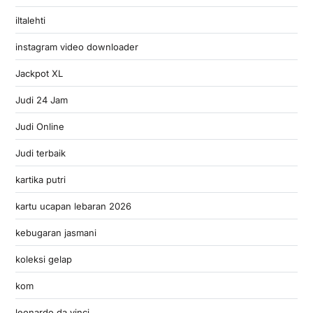
iltalehti
instagram video downloader
Jackpot XL
Judi 24 Jam
Judi Online
Judi terbaik
kartika putri
kartu ucapan lebaran 2026
kebugaran jasmani
koleksi gelap
kom
leonardo da vinci