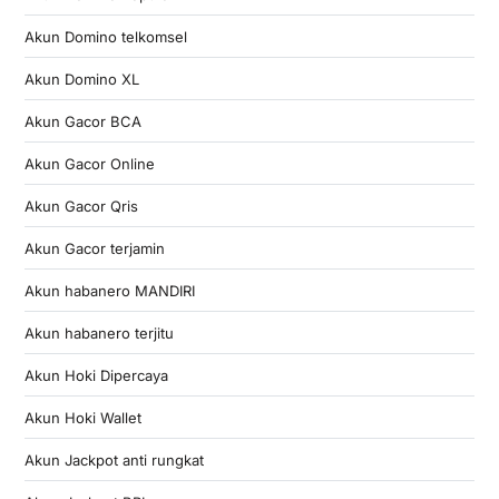
Akun Domino telkomsel
Akun Domino XL
Akun Gacor BCA
Akun Gacor Online
Akun Gacor Qris
Akun Gacor terjamin
Akun habanero MANDIRI
Akun habanero terjitu
Akun Hoki Dipercaya
Akun Hoki Wallet
Akun Jackpot anti rungkat