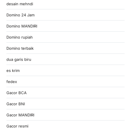
desain mehndi
Domino 24 Jam
Domino MANDIRI
Domino rupiah
Domino terbaik
dua garis biru
es krim
fedex
Gacor BCA
Gacor BNI
Gacor MANDIRI
Gacor resmi