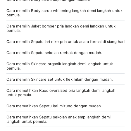
Cara memilih Body scrub whitening langkah demi langkah untuk
pemula.
Cara memilih Jaket bomber pria langkah demi langkah untuk
pemula.
Cara memilih Sepatu lari nike pria untuk acara formal di siang hari
Cara memilih Sepatu sekolah reebok dengan mudah.
Cara memilih Skincare organik langkah demi langkah untuk
pemula.
Cara memilih Skincare set untuk flek hitam dengan mudah.
Cara memutihkan Kaos oversized pria langkah demi langkah
untuk pemula.
Cara memutihkan Sepatu lari mizuno dengan mudah.
Cara memutihkan Sepatu sekolah anak smp langkah demi
langkah untuk pemula.