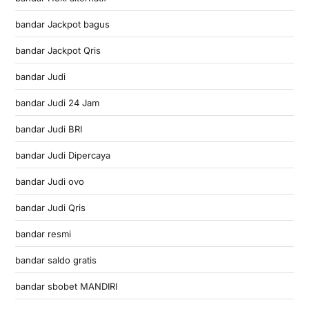
bandar Jackpot bagus
bandar Jackpot Qris
bandar Judi
bandar Judi 24 Jam
bandar Judi BRI
bandar Judi Dipercaya
bandar Judi ovo
bandar Judi Qris
bandar resmi
bandar saldo gratis
bandar sbobet MANDIRI