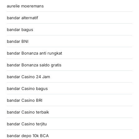
aurelie moeremans
bandar alternatif
bandar bagus
bandar BNI
bandar Bonanza anti rungkat
bandar Bonanza saldo gratis
bandar Casino 24 Jam
bandar Casino bagus
bandar Casino BRI
bandar Casino terbaik
bandar Casino terjitu
bandar depo 10k BCA