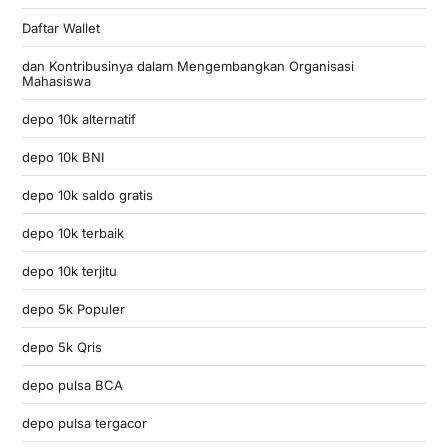
Daftar Wallet
dan Kontribusinya dalam Mengembangkan Organisasi
Mahasiswa
depo 10k alternatif
depo 10k BNI
depo 10k saldo gratis
depo 10k terbaik
depo 10k terjitu
depo 5k Populer
depo 5k Qris
depo pulsa BCA
depo pulsa tergacor