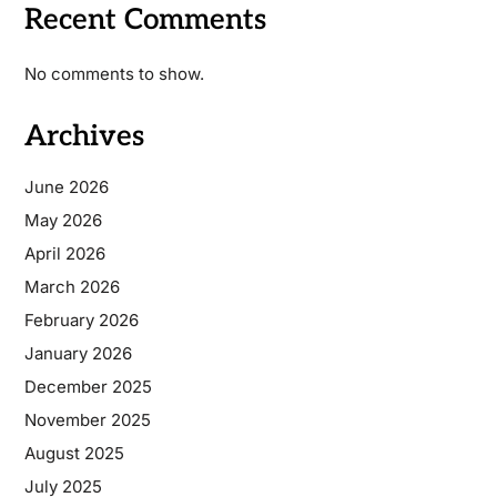
Recent Comments
No comments to show.
Archives
June 2026
May 2026
April 2026
March 2026
February 2026
January 2026
December 2025
November 2025
August 2025
July 2025