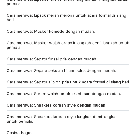
pemula.
Cara merawat Lipstik merah merona untuk acara formal di siang
hari
Cara merawat Masker komedo dengan mudah.
Cara merawat Masker wajah organik langkah demi langkah untuk
pemula.
Cara merawat Sepatu futsal pria dengan mudah.
Cara merawat Sepatu sekolah hitam polos dengan mudah.
Cara merawat Sepatu slip on pria untuk acara formal di siang hari
Cara merawat Serum wajah untuk bruntusan dengan mudah.
Cara merawat Sneakers korean style dengan mudah.
Cara merawat Sneakers korean style langkah demi langkah
untuk pemula.
Casino bagus