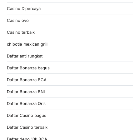
Casino Dipercaya
Casino ovo
Casino terbaik
chipotle mexican grill
Daftar anti rungkat
Daftar Bonanza bagus
Daftar Bonanza BCA
Daftar Bonanza BNI
Daftar Bonanza Qris
Daftar Casino bagus
Daftar Casino terbaik
Daftar depo 10k BCA