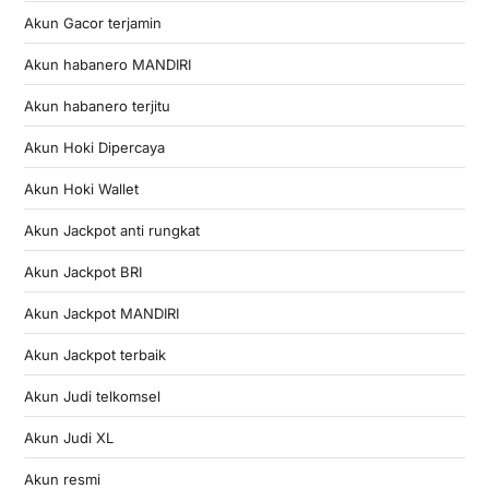
Akun Gacor terjamin
Akun habanero MANDIRI
Akun habanero terjitu
Akun Hoki Dipercaya
Akun Hoki Wallet
Akun Jackpot anti rungkat
Akun Jackpot BRI
Akun Jackpot MANDIRI
Akun Jackpot terbaik
Akun Judi telkomsel
Akun Judi XL
Akun resmi