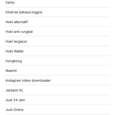
hantu
hindi ke bahasa inggris
Hoki alternatif
Hoki anti rungkat
Hoki tergacor
Hoki Wallet
hongkong
iltalehti
instagram video downloader
Jackpot XL
Judi 24 Jam
Judi Online