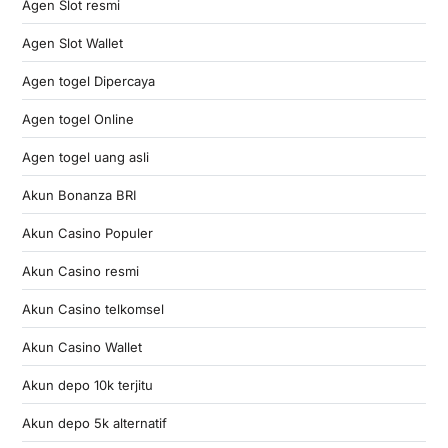
Agen Slot resmi
Agen Slot Wallet
Agen togel Dipercaya
Agen togel Online
Agen togel uang asli
Akun Bonanza BRI
Akun Casino Populer
Akun Casino resmi
Akun Casino telkomsel
Akun Casino Wallet
Akun depo 10k terjitu
Akun depo 5k alternatif