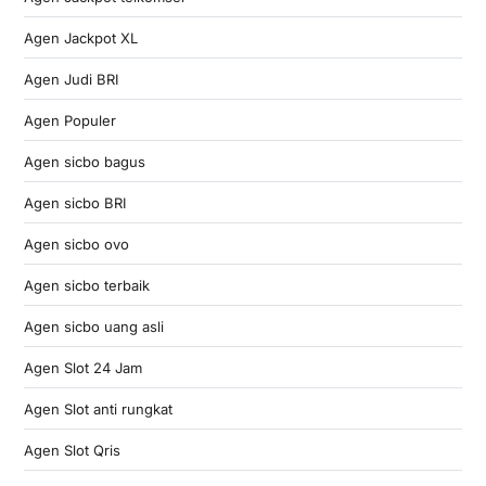
Agen Jackpot XL
Agen Judi BRI
Agen Populer
Agen sicbo bagus
Agen sicbo BRI
Agen sicbo ovo
Agen sicbo terbaik
Agen sicbo uang asli
Agen Slot 24 Jam
Agen Slot anti rungkat
Agen Slot Qris