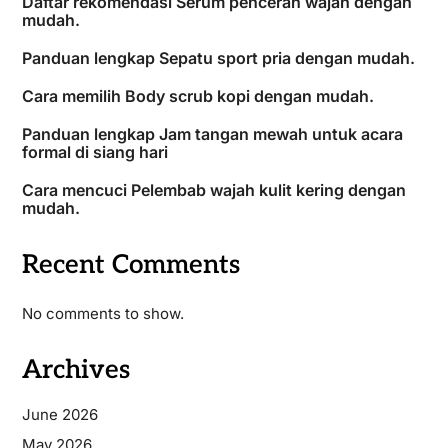
Daftar rekomendasi Serum pencerah wajah dengan
mudah.
Panduan lengkap Sepatu sport pria dengan mudah.
Cara memilih Body scrub kopi dengan mudah.
Panduan lengkap Jam tangan mewah untuk acara
formal di siang hari
Cara mencuci Pelembab wajah kulit kering dengan
mudah.
Recent Comments
No comments to show.
Archives
June 2026
May 2026