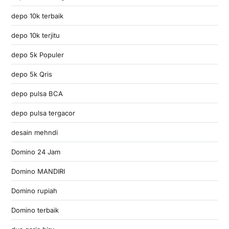
depo 10k terbaik
depo 10k terjitu
depo 5k Populer
depo 5k Qris
depo pulsa BCA
depo pulsa tergacor
desain mehndi
Domino 24 Jam
Domino MANDIRI
Domino rupiah
Domino terbaik