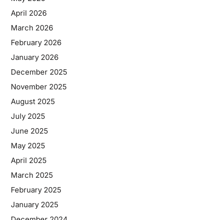
April 2026
March 2026
February 2026
January 2026
December 2025
November 2025
August 2025
July 2025
June 2025
May 2025
April 2025
March 2025
February 2025
January 2025
December 2024