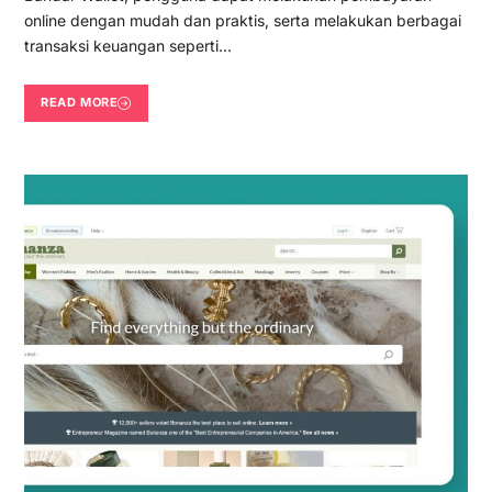
online dengan mudah dan praktis, serta melakukan berbagai
transaksi keuangan seperti…
READ MORE