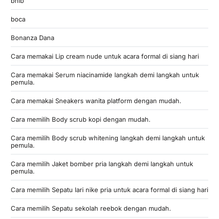
bnib
boca
Bonanza Dana
Cara memakai Lip cream nude untuk acara formal di siang hari
Cara memakai Serum niacinamide langkah demi langkah untuk
pemula.
Cara memakai Sneakers wanita platform dengan mudah.
Cara memilih Body scrub kopi dengan mudah.
Cara memilih Body scrub whitening langkah demi langkah untuk
pemula.
Cara memilih Jaket bomber pria langkah demi langkah untuk
pemula.
Cara memilih Sepatu lari nike pria untuk acara formal di siang hari
Cara memilih Sepatu sekolah reebok dengan mudah.