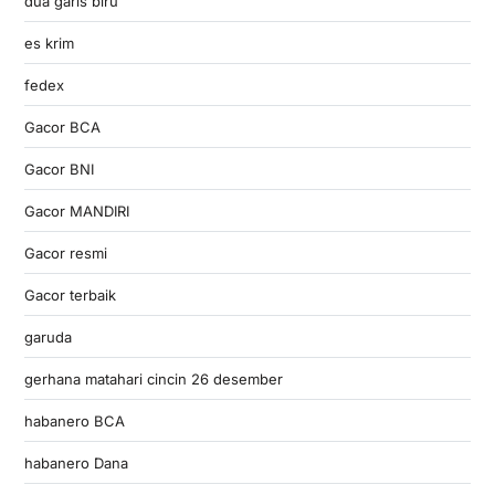
dua garis biru
es krim
fedex
Gacor BCA
Gacor BNI
Gacor MANDIRI
Gacor resmi
Gacor terbaik
garuda
gerhana matahari cincin 26 desember
habanero BCA
habanero Dana