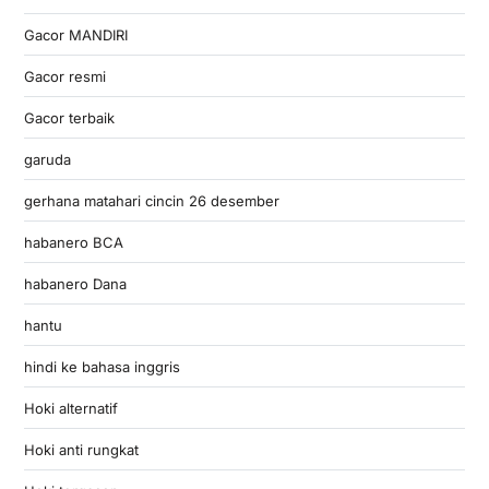
Gacor MANDIRI
Gacor resmi
Gacor terbaik
garuda
gerhana matahari cincin 26 desember
habanero BCA
habanero Dana
hantu
hindi ke bahasa inggris
Hoki alternatif
Hoki anti rungkat