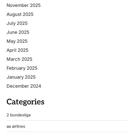
November 2025
August 2025
July 2025
June 2025
May 2025
April 2025
March 2025
February 2025
January 2025
December 2024
Categories
2 bundesliga
aa airlines