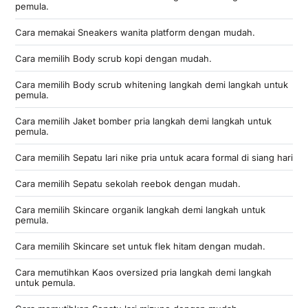
pemula.
Cara memakai Sneakers wanita platform dengan mudah.
Cara memilih Body scrub kopi dengan mudah.
Cara memilih Body scrub whitening langkah demi langkah untuk
pemula.
Cara memilih Jaket bomber pria langkah demi langkah untuk
pemula.
Cara memilih Sepatu lari nike pria untuk acara formal di siang hari
Cara memilih Sepatu sekolah reebok dengan mudah.
Cara memilih Skincare organik langkah demi langkah untuk
pemula.
Cara memilih Skincare set untuk flek hitam dengan mudah.
Cara memutihkan Kaos oversized pria langkah demi langkah
untuk pemula.