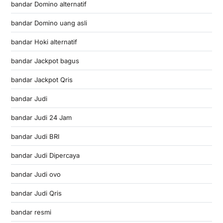
bandar Domino alternatif
bandar Domino uang asli
bandar Hoki alternatif
bandar Jackpot bagus
bandar Jackpot Qris
bandar Judi
bandar Judi 24 Jam
bandar Judi BRI
bandar Judi Dipercaya
bandar Judi ovo
bandar Judi Qris
bandar resmi