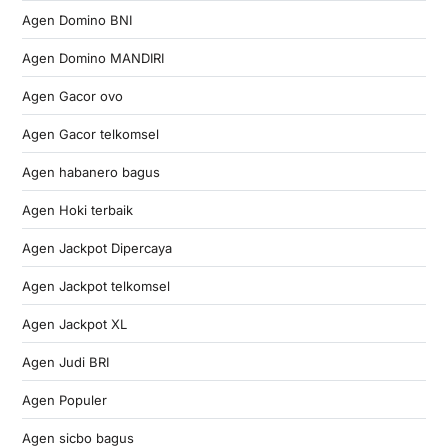
Agen Domino BNI
Agen Domino MANDIRI
Agen Gacor ovo
Agen Gacor telkomsel
Agen habanero bagus
Agen Hoki terbaik
Agen Jackpot Dipercaya
Agen Jackpot telkomsel
Agen Jackpot XL
Agen Judi BRI
Agen Populer
Agen sicbo bagus