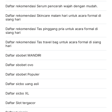
Daftar rekomendasi Serum pencerah wajah dengan mudah.
Daftar rekomendasi Skincare malam hari untuk acara formal di
siang hari
Daftar rekomendasi Tas pinggang pria untuk acara formal di
siang hari
Daftar rekomendasi Tas travel bag untuk acara formal di siang
hari
Daftar sbobet MANDIRI
Daftar sbobet ovo
Daftar sbobet Populer
Daftar sicbo uang asli
Daftar sicbo XL
Daftar Slot tergacor