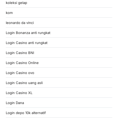
koleksi gelap
kom
leonardo da vinci
Login Bonanza anti rungkat
Login Casino anti rungkat
Login Casino BNI
Login Casino Online
Login Casino ovo
Login Casino uang asli
Login Casino XL
Login Dana
Login depo 10k alternatif