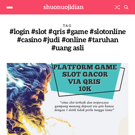
shuonuojidian
TAG
#login #slot #qris #game #slotonline
#casino #judi #online #taruhan
#uang asli