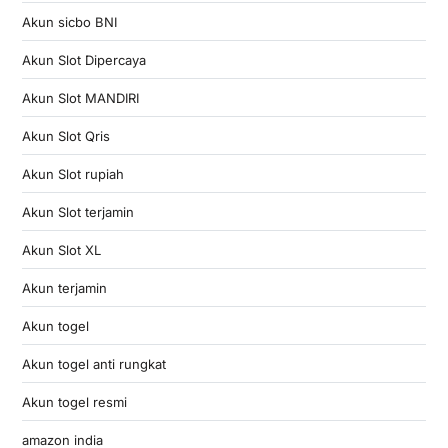
Akun sicbo BNI
Akun Slot Dipercaya
Akun Slot MANDIRI
Akun Slot Qris
Akun Slot rupiah
Akun Slot terjamin
Akun Slot XL
Akun terjamin
Akun togel
Akun togel anti rungkat
Akun togel resmi
amazon india