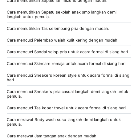
Cara memutihkan Sepatu lari mizuno dengan mudah.
Cara memutihkan Sepatu sekolah anak smp langkah demi
langkah untuk pemula.
Cara memutihkan Tas selempang pria dengan mudah.
Cara mencuci Pelembab wajah kulit kering dengan mudah.
Cara mencuci Sandal selop pria untuk acara formal di siang hari
Cara mencuci Skincare remaja untuk acara formal di siang hari
Cara mencuci Sneakers korean style untuk acara formal di siang
hari
Cara mencuci Sneakers pria casual langkah demi langkah untuk
pemula.
Cara mencuci Tas koper travel untuk acara formal di siang hari
Cara merawat Body wash susu langkah demi langkah untuk
pemula.
Cara merawat Jam tangan anak dengan mudah.