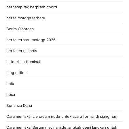
berharap tak berpisah chord
berita motogp terbaru
Berita Olahraga
berita terbaru motogp 2026
berita terkini artis
billie eilish illuminati
blog militer
bnib
boca
Bonanza Dana
Cara memakai Lip cream nude untuk acara formal di siang hari
Cara memakai Serum niacinamide langkah demi langkah untuk