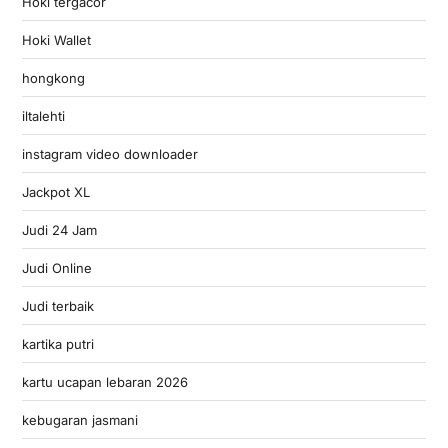
Hoki tergacor
Hoki Wallet
hongkong
iltalehti
instagram video downloader
Jackpot XL
Judi 24 Jam
Judi Online
Judi terbaik
kartika putri
kartu ucapan lebaran 2026
kebugaran jasmani