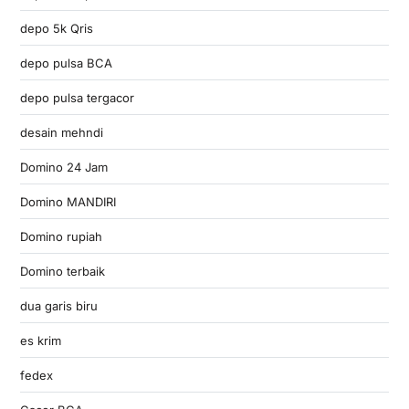
depo 5k Qris
depo pulsa BCA
depo pulsa tergacor
desain mehndi
Domino 24 Jam
Domino MANDIRI
Domino rupiah
Domino terbaik
dua garis biru
es krim
fedex