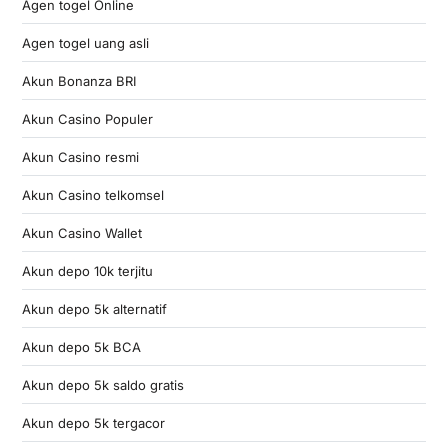
Agen togel Online
Agen togel uang asli
Akun Bonanza BRI
Akun Casino Populer
Akun Casino resmi
Akun Casino telkomsel
Akun Casino Wallet
Akun depo 10k terjitu
Akun depo 5k alternatif
Akun depo 5k BCA
Akun depo 5k saldo gratis
Akun depo 5k tergacor