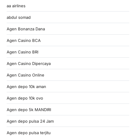
aa airlines
abdul somad
Agen Bonanza Dana
Agen Casino BCA
Agen Casino BRI
Agen Casino Dipercaya
Agen Casino Online
Agen depo 10k aman
Agen depo 10k ovo
Agen depo 5k MANDIRI
Agen depo pulsa 24 Jam
Agen depo pulsa terjitu