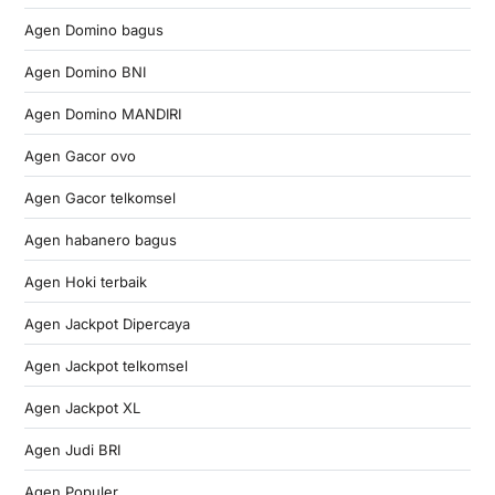
Agen Domino bagus
Agen Domino BNI
Agen Domino MANDIRI
Agen Gacor ovo
Agen Gacor telkomsel
Agen habanero bagus
Agen Hoki terbaik
Agen Jackpot Dipercaya
Agen Jackpot telkomsel
Agen Jackpot XL
Agen Judi BRI
Agen Populer