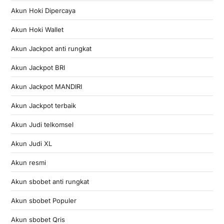
Akun Hoki Dipercaya
Akun Hoki Wallet
Akun Jackpot anti rungkat
Akun Jackpot BRI
Akun Jackpot MANDIRI
Akun Jackpot terbaik
Akun Judi telkomsel
Akun Judi XL
Akun resmi
Akun sbobet anti rungkat
Akun sbobet Populer
Akun sbobet Qris