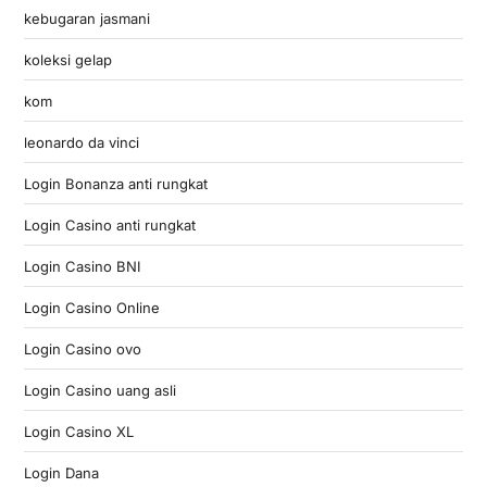
kebugaran jasmani
koleksi gelap
kom
leonardo da vinci
Login Bonanza anti rungkat
Login Casino anti rungkat
Login Casino BNI
Login Casino Online
Login Casino ovo
Login Casino uang asli
Login Casino XL
Login Dana