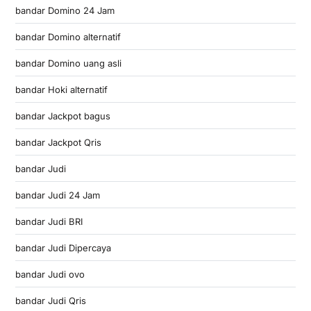
bandar Domino 24 Jam
bandar Domino alternatif
bandar Domino uang asli
bandar Hoki alternatif
bandar Jackpot bagus
bandar Jackpot Qris
bandar Judi
bandar Judi 24 Jam
bandar Judi BRI
bandar Judi Dipercaya
bandar Judi ovo
bandar Judi Qris