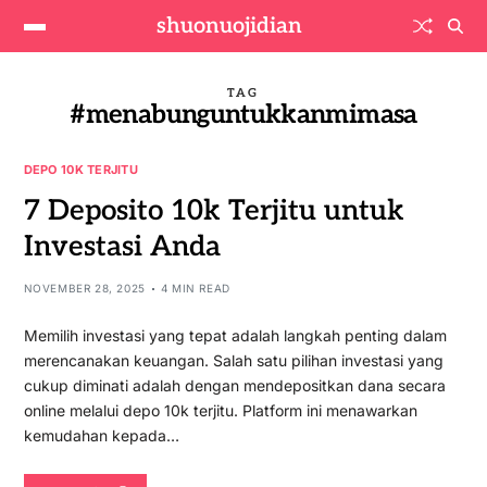
shuonuojidian
TAG
#menabunguntukkanmimasa
DEPO 10K TERJITU
7 Deposito 10k Terjitu untuk
Investasi Anda
NOVEMBER 28, 2025
4 MIN READ
Memilih investasi yang tepat adalah langkah penting dalam
merencanakan keuangan. Salah satu pilihan investasi yang
cukup diminati adalah dengan mendepositkan dana secara
online melalui depo 10k terjitu. Platform ini menawarkan
kemudahan kepada…