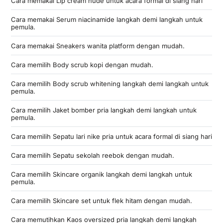
Cara memakai Lip cream nude untuk acara formal di siang hari
Cara memakai Serum niacinamide langkah demi langkah untuk
pemula.
Cara memakai Sneakers wanita platform dengan mudah.
Cara memilih Body scrub kopi dengan mudah.
Cara memilih Body scrub whitening langkah demi langkah untuk
pemula.
Cara memilih Jaket bomber pria langkah demi langkah untuk
pemula.
Cara memilih Sepatu lari nike pria untuk acara formal di siang hari
Cara memilih Sepatu sekolah reebok dengan mudah.
Cara memilih Skincare organik langkah demi langkah untuk
pemula.
Cara memilih Skincare set untuk flek hitam dengan mudah.
Cara memutihkan Kaos oversized pria langkah demi langkah