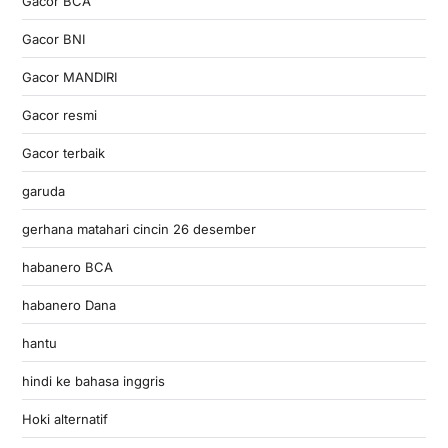
Gacor BCA
Gacor BNI
Gacor MANDIRI
Gacor resmi
Gacor terbaik
garuda
gerhana matahari cincin 26 desember
habanero BCA
habanero Dana
hantu
hindi ke bahasa inggris
Hoki alternatif