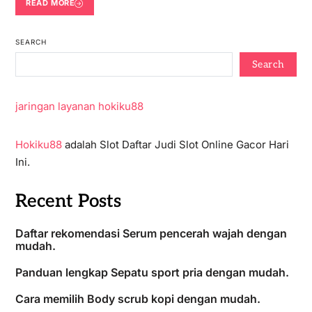
READ MORE
SEARCH
Search
jaringan layanan hokiku88
Hokiku88
adalah Slot Daftar Judi Slot Online Gacor Hari
Ini.
Recent Posts
Daftar rekomendasi Serum pencerah wajah dengan
mudah.
Panduan lengkap Sepatu sport pria dengan mudah.
Cara memilih Body scrub kopi dengan mudah.