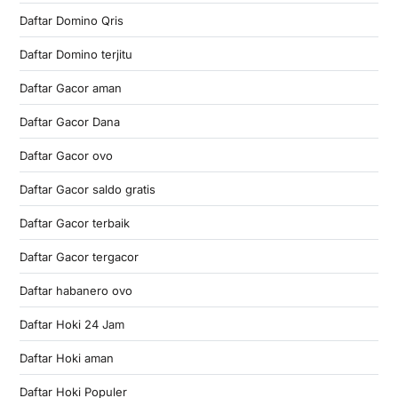
Daftar Domino Qris
Daftar Domino terjitu
Daftar Gacor aman
Daftar Gacor Dana
Daftar Gacor ovo
Daftar Gacor saldo gratis
Daftar Gacor terbaik
Daftar Gacor tergacor
Daftar habanero ovo
Daftar Hoki 24 Jam
Daftar Hoki aman
Daftar Hoki Populer