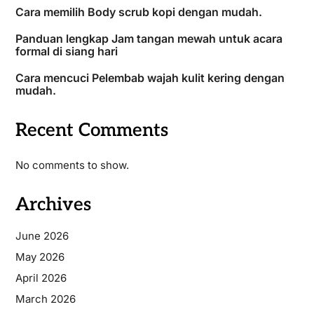
Cara memilih Body scrub kopi dengan mudah.
Panduan lengkap Jam tangan mewah untuk acara
formal di siang hari
Cara mencuci Pelembab wajah kulit kering dengan
mudah.
Recent Comments
No comments to show.
Archives
June 2026
May 2026
April 2026
March 2026