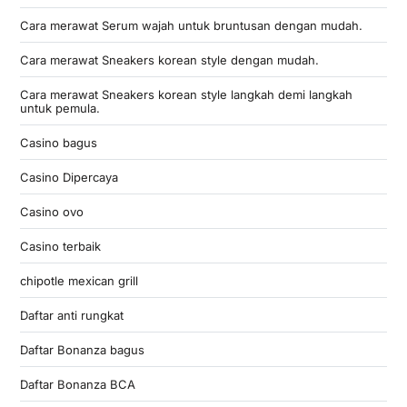
Cara merawat Serum wajah untuk bruntusan dengan mudah.
Cara merawat Sneakers korean style dengan mudah.
Cara merawat Sneakers korean style langkah demi langkah
untuk pemula.
Casino bagus
Casino Dipercaya
Casino ovo
Casino terbaik
chipotle mexican grill
Daftar anti rungkat
Daftar Bonanza bagus
Daftar Bonanza BCA