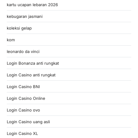
kartu ucapan lebaran 2026
kebugaran jasmani
koleksi gelap
kom
leonardo da vinci
Login Bonanza anti rungkat
Login Casino anti rungkat
Login Casino BNI
Login Casino Online
Login Casino ovo
Login Casino uang asli
Login Casino XL