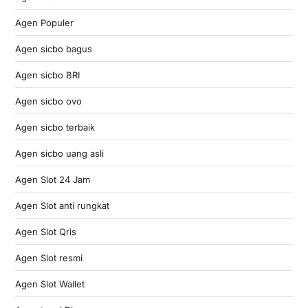
Agen Populer
Agen sicbo bagus
Agen sicbo BRI
Agen sicbo ovo
Agen sicbo terbaik
Agen sicbo uang asli
Agen Slot 24 Jam
Agen Slot anti rungkat
Agen Slot Qris
Agen Slot resmi
Agen Slot Wallet