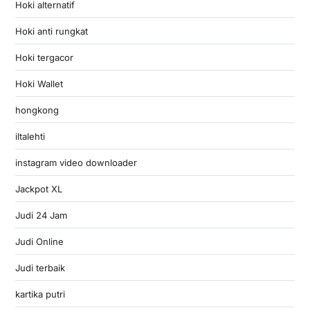
Hoki alternatif
Hoki anti rungkat
Hoki tergacor
Hoki Wallet
hongkong
iltalehti
instagram video downloader
Jackpot XL
Judi 24 Jam
Judi Online
Judi terbaik
kartika putri