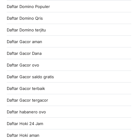
Daftar Domino Populer
Daftar Domino Qris
Daftar Domino terjitu
Daftar Gacor aman
Daftar Gacor Dana
Daftar Gacor ovo
Daftar Gacor saldo gratis
Daftar Gacor terbaik
Daftar Gacor tergacor
Daftar habanero ovo
Daftar Hoki 24 Jam
Daftar Hoki aman