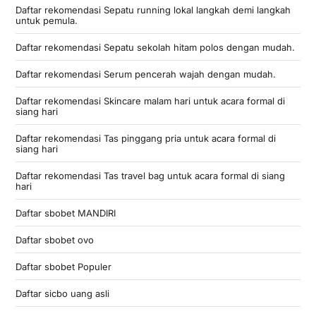
Daftar rekomendasi Sepatu running lokal langkah demi langkah
untuk pemula.
Daftar rekomendasi Sepatu sekolah hitam polos dengan mudah.
Daftar rekomendasi Serum pencerah wajah dengan mudah.
Daftar rekomendasi Skincare malam hari untuk acara formal di
siang hari
Daftar rekomendasi Tas pinggang pria untuk acara formal di
siang hari
Daftar rekomendasi Tas travel bag untuk acara formal di siang
hari
Daftar sbobet MANDIRI
Daftar sbobet ovo
Daftar sbobet Populer
Daftar sicbo uang asli