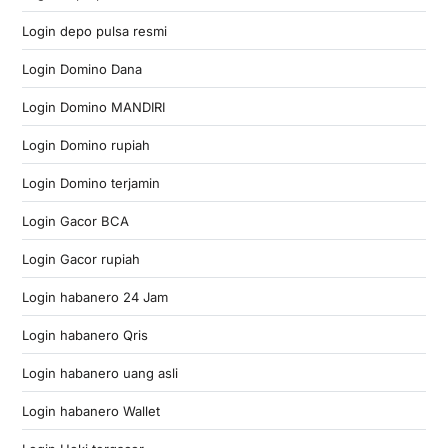
Login depo pulsa resmi
Login Domino Dana
Login Domino MANDIRI
Login Domino rupiah
Login Domino terjamin
Login Gacor BCA
Login Gacor rupiah
Login habanero 24 Jam
Login habanero Qris
Login habanero uang asli
Login habanero Wallet