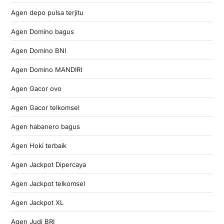
Agen depo pulsa terjitu
Agen Domino bagus
Agen Domino BNI
Agen Domino MANDIRI
Agen Gacor ovo
Agen Gacor telkomsel
Agen habanero bagus
Agen Hoki terbaik
Agen Jackpot Dipercaya
Agen Jackpot telkomsel
Agen Jackpot XL
Agen Judi BRI