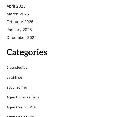
April 2025
March 2025
February 2025
January 2025
December 2024
Categories
2 bundesliga
aa airlines
abdul somad
Agen Bonanza Dana
Agen Casino BCA
Agen Casino BRI