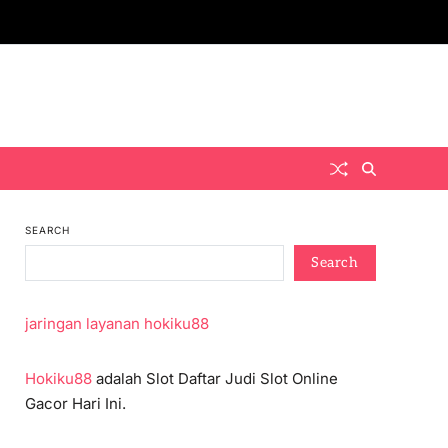
SEARCH
Search
jaringan layanan hokiku88
Hokiku88
adalah Slot Daftar Judi Slot Online
Gacor Hari Ini.