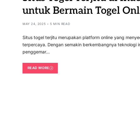
untuk Bermain Togel Onl
MAY 24, 2025
5 MIN READ
Situs togel terjitu merupakan platform online yang meny
terpercaya. Dengan semakin berkembangnya teknologi inter
penggemar…
READ MORE