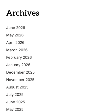
Archives
June 2026
May 2026
April 2026
March 2026
February 2026
January 2026
December 2025
November 2025
August 2025
July 2025
June 2025
May 2025