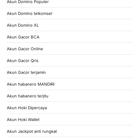
Akun Domino Populer
Akun Domino telkomsel
Akun Domino XL
Akun Gacor BCA
Akun Gacor Online
Akun Gacor Qris
Akun Gacor terjamin
Akun habanero MANDIRI
Akun habanero terjitu
Akun Hoki Dipercaya
Akun Hoki Wallet
Akun Jackpot anti rungkat