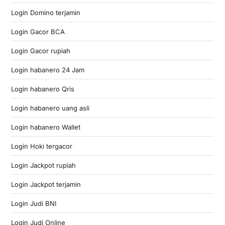
Login Domino terjamin
Login Gacor BCA
Login Gacor rupiah
Login habanero 24 Jam
Login habanero Qris
Login habanero uang asli
Login habanero Wallet
Login Hoki tergacor
Login Jackpot rupiah
Login Jackpot terjamin
Login Judi BNI
Login Judi Online