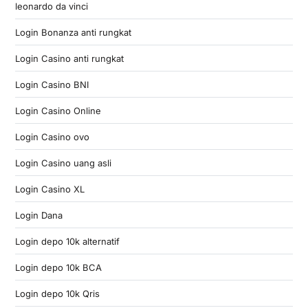
leonardo da vinci
Login Bonanza anti rungkat
Login Casino anti rungkat
Login Casino BNI
Login Casino Online
Login Casino ovo
Login Casino uang asli
Login Casino XL
Login Dana
Login depo 10k alternatif
Login depo 10k BCA
Login depo 10k Qris