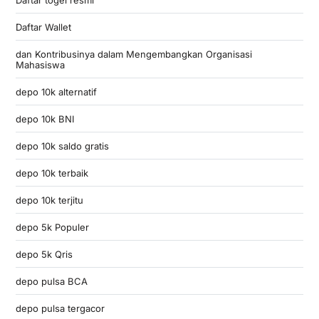
Daftar Wallet
dan Kontribusinya dalam Mengembangkan Organisasi
Mahasiswa
depo 10k alternatif
depo 10k BNI
depo 10k saldo gratis
depo 10k terbaik
depo 10k terjitu
depo 5k Populer
depo 5k Qris
depo pulsa BCA
depo pulsa tergacor