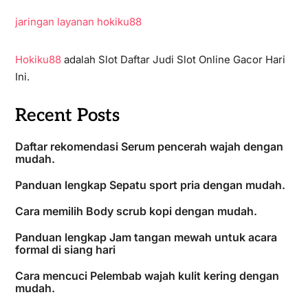
jaringan layanan hokiku88
Hokiku88
adalah Slot Daftar Judi Slot Online Gacor Hari
Ini.
Recent Posts
Daftar rekomendasi Serum pencerah wajah dengan
mudah.
Panduan lengkap Sepatu sport pria dengan mudah.
Cara memilih Body scrub kopi dengan mudah.
Panduan lengkap Jam tangan mewah untuk acara
formal di siang hari
Cara mencuci Pelembab wajah kulit kering dengan
mudah.