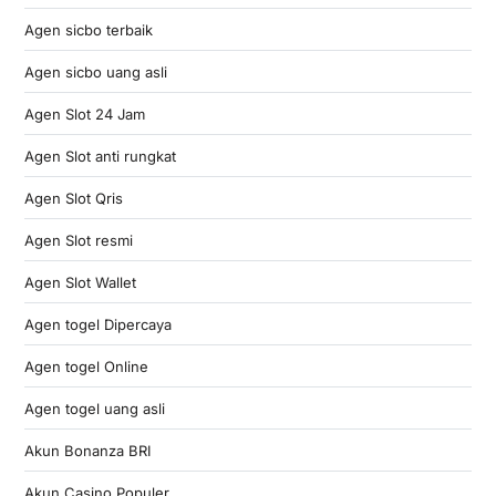
Agen sicbo terbaik
Agen sicbo uang asli
Agen Slot 24 Jam
Agen Slot anti rungkat
Agen Slot Qris
Agen Slot resmi
Agen Slot Wallet
Agen togel Dipercaya
Agen togel Online
Agen togel uang asli
Akun Bonanza BRI
Akun Casino Populer