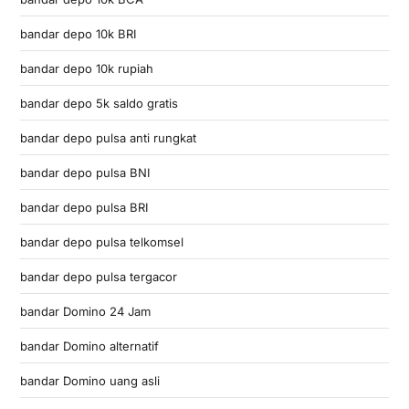
bandar depo 10k BRI
bandar depo 10k rupiah
bandar depo 5k saldo gratis
bandar depo pulsa anti rungkat
bandar depo pulsa BNI
bandar depo pulsa BRI
bandar depo pulsa telkomsel
bandar depo pulsa tergacor
bandar Domino 24 Jam
bandar Domino alternatif
bandar Domino uang asli