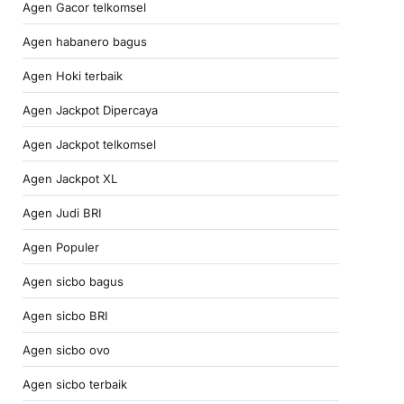
Agen Gacor telkomsel
Agen habanero bagus
Agen Hoki terbaik
Agen Jackpot Dipercaya
Agen Jackpot telkomsel
Agen Jackpot XL
Agen Judi BRI
Agen Populer
Agen sicbo bagus
Agen sicbo BRI
Agen sicbo ovo
Agen sicbo terbaik