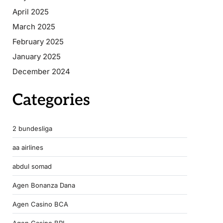
April 2025
March 2025
February 2025
January 2025
December 2024
Categories
2 bundesliga
aa airlines
abdul somad
Agen Bonanza Dana
Agen Casino BCA
Agen Casino BRI