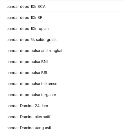
bandar depo 10k BCA
bandar depo 10k BRI
bandar depo 10k rupiah
bandar depo 5k saldo gratis
bandar depo pulsa anti rungkat
bandar depo pulsa BNI
bandar depo pulsa BRI
bandar depo pulsa telkomsel
bandar depo pulsa tergacor
bandar Domino 24 Jam
bandar Domino alternatif
bandar Domino uang asli