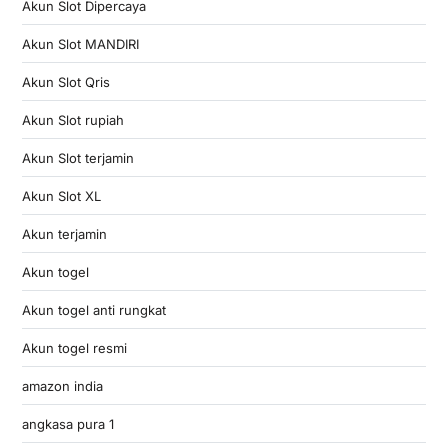
Akun Slot Dipercaya
Akun Slot MANDIRI
Akun Slot Qris
Akun Slot rupiah
Akun Slot terjamin
Akun Slot XL
Akun terjamin
Akun togel
Akun togel anti rungkat
Akun togel resmi
amazon india
angkasa pura 1