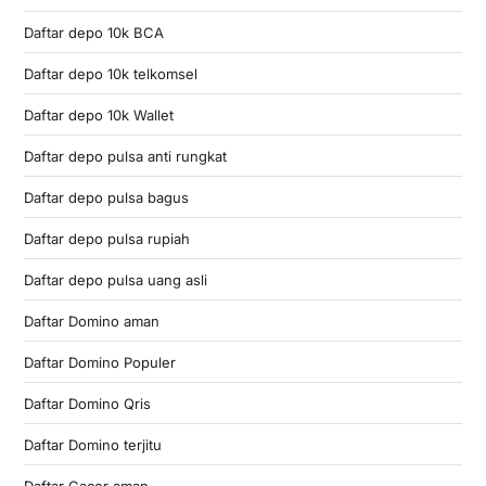
Daftar depo 10k BCA
Daftar depo 10k telkomsel
Daftar depo 10k Wallet
Daftar depo pulsa anti rungkat
Daftar depo pulsa bagus
Daftar depo pulsa rupiah
Daftar depo pulsa uang asli
Daftar Domino aman
Daftar Domino Populer
Daftar Domino Qris
Daftar Domino terjitu
Daftar Gacor aman