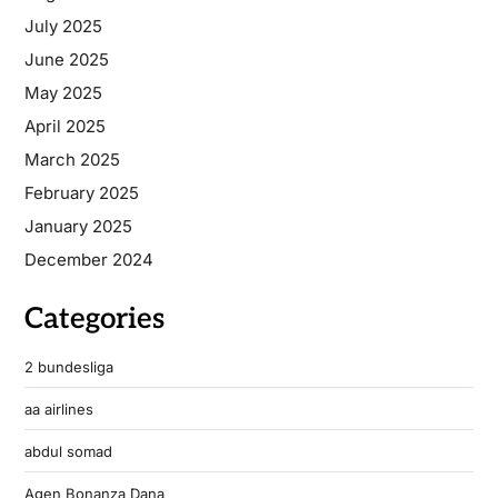
July 2025
June 2025
May 2025
April 2025
March 2025
February 2025
January 2025
December 2024
Categories
2 bundesliga
aa airlines
abdul somad
Agen Bonanza Dana