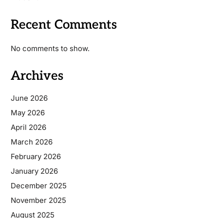
Recent Comments
No comments to show.
Archives
June 2026
May 2026
April 2026
March 2026
February 2026
January 2026
December 2025
November 2025
August 2025