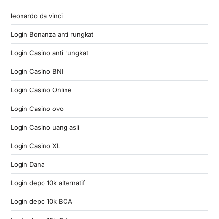
leonardo da vinci
Login Bonanza anti rungkat
Login Casino anti rungkat
Login Casino BNI
Login Casino Online
Login Casino ovo
Login Casino uang asli
Login Casino XL
Login Dana
Login depo 10k alternatif
Login depo 10k BCA