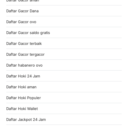
Daftar Gacor Dana
Daftar Gacor ovo
Daftar Gacor saldo gratis
Daftar Gacor terbaik
Daftar Gacor tergacor
Daftar habanero ovo
Daftar Hoki 24 Jam
Daftar Hoki aman
Daftar Hoki Populer
Daftar Hoki Wallet
Daftar Jackpot 24 Jam