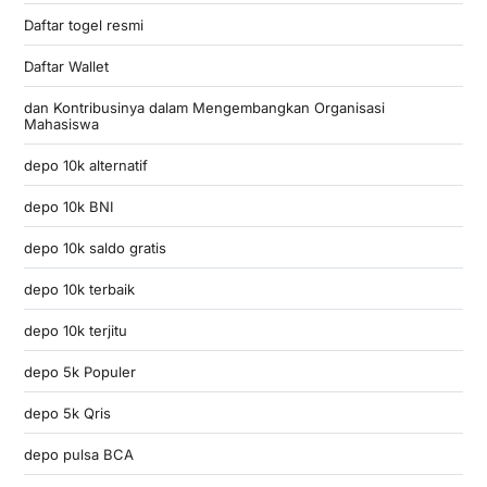
Daftar togel resmi
Daftar Wallet
dan Kontribusinya dalam Mengembangkan Organisasi
Mahasiswa
depo 10k alternatif
depo 10k BNI
depo 10k saldo gratis
depo 10k terbaik
depo 10k terjitu
depo 5k Populer
depo 5k Qris
depo pulsa BCA