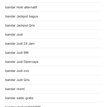
bandar Hoki alternatif
bandar Jackpot bagus
bandar Jackpot Qris
bandar Judi
bandar Judi 24 Jam
bandar Judi BRI
bandar Judi Dipercaya
bandar Judi ovo
bandar Judi Qris
bandar resmi
bandar saldo gratis
bandar sbobet MANDIRI