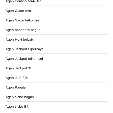
Agen Domino MANDIRI
Agen Gacor ovo
Agen Gacor telkomsel
Agen habanero bagus
Agen Hoki terbaik
Agen Jackpot Dipercaya
Agen Jackpot telkomsel
Agen Jackpot XL
Agen Judi BRI
Agen Populer
Agen sicbo bagus
Agen sicbo BRI