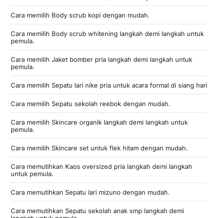
Cara memilih Body scrub kopi dengan mudah.
Cara memilih Body scrub whitening langkah demi langkah untuk
pemula.
Cara memilih Jaket bomber pria langkah demi langkah untuk
pemula.
Cara memilih Sepatu lari nike pria untuk acara formal di siang hari
Cara memilih Sepatu sekolah reebok dengan mudah.
Cara memilih Skincare organik langkah demi langkah untuk
pemula.
Cara memilih Skincare set untuk flek hitam dengan mudah.
Cara memutihkan Kaos oversized pria langkah demi langkah
untuk pemula.
Cara memutihkan Sepatu lari mizuno dengan mudah.
Cara memutihkan Sepatu sekolah anak smp langkah demi
langkah untuk pemula.