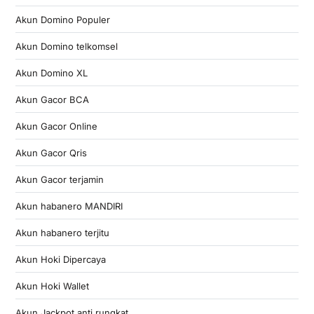
Akun Domino Populer
Akun Domino telkomsel
Akun Domino XL
Akun Gacor BCA
Akun Gacor Online
Akun Gacor Qris
Akun Gacor terjamin
Akun habanero MANDIRI
Akun habanero terjitu
Akun Hoki Dipercaya
Akun Hoki Wallet
Akun Jackpot anti rungkat