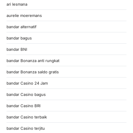
ari lesmana
aurelie moeremans
bandar alternatif
bandar bagus
bandar BNI
bandar Bonanza anti rungkat
bandar Bonanza saldo gratis
bandar Casino 24 Jam
bandar Casino bagus
bandar Casino BRI
bandar Casino terbaik
bandar Casino terjitu