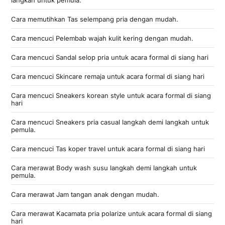
Cara memutihkan Tas selempang pria dengan mudah.
Cara mencuci Pelembab wajah kulit kering dengan mudah.
Cara mencuci Sandal selop pria untuk acara formal di siang hari
Cara mencuci Skincare remaja untuk acara formal di siang hari
Cara mencuci Sneakers korean style untuk acara formal di siang
hari
Cara mencuci Sneakers pria casual langkah demi langkah untuk
pemula.
Cara mencuci Tas koper travel untuk acara formal di siang hari
Cara merawat Body wash susu langkah demi langkah untuk
pemula.
Cara merawat Jam tangan anak dengan mudah.
Cara merawat Kacamata pria polarize untuk acara formal di siang
hari