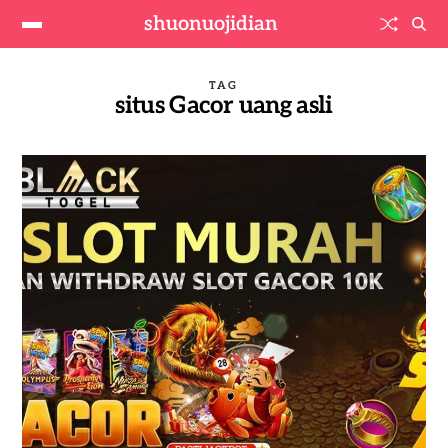
shuonuojidian
TAG
situs Gacor uang asli