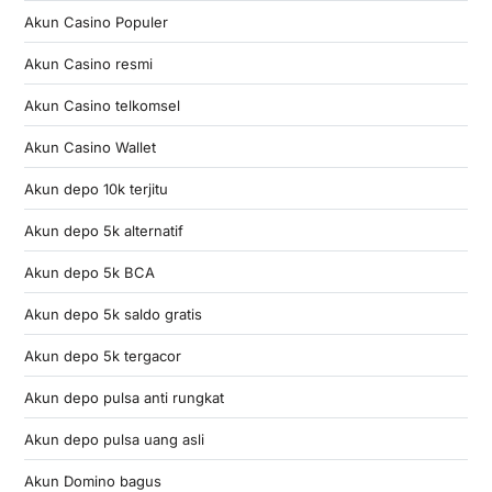
Akun Casino Populer
Akun Casino resmi
Akun Casino telkomsel
Akun Casino Wallet
Akun depo 10k terjitu
Akun depo 5k alternatif
Akun depo 5k BCA
Akun depo 5k saldo gratis
Akun depo 5k tergacor
Akun depo pulsa anti rungkat
Akun depo pulsa uang asli
Akun Domino bagus