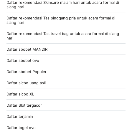
Daftar rekomendasi Skincare malam hari untuk acara formal di
siang hari
Daftar rekomendasi Tas pinggang pria untuk acara formal di
siang hari
Daftar rekomendasi Tas travel bag untuk acara formal di siang
hari
Daftar sbobet MANDIRI
Daftar sbobet ovo
Daftar sbobet Populer
Daftar sicbo uang asli
Daftar sicbo XL
Daftar Slot tergacor
Daftar terjamin
Daftar togel ovo