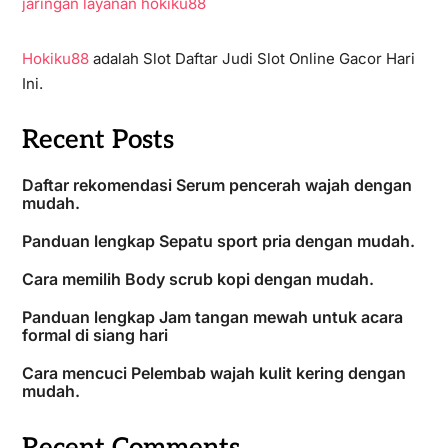
jaringan layanan hokiku88
Hokiku88
adalah Slot Daftar Judi Slot Online Gacor Hari
Ini.
Recent Posts
Daftar rekomendasi Serum pencerah wajah dengan
mudah.
Panduan lengkap Sepatu sport pria dengan mudah.
Cara memilih Body scrub kopi dengan mudah.
Panduan lengkap Jam tangan mewah untuk acara
formal di siang hari
Cara mencuci Pelembab wajah kulit kering dengan
mudah.
Recent Comments