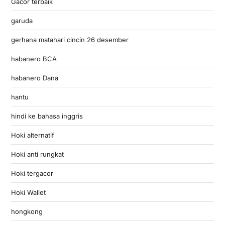
Gacor terbaik
garuda
gerhana matahari cincin 26 desember
habanero BCA
habanero Dana
hantu
hindi ke bahasa inggris
Hoki alternatif
Hoki anti rungkat
Hoki tergacor
Hoki Wallet
hongkong