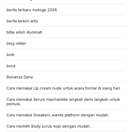
berita terbaru motogp 2026
berita terkini artis
billie eilish illuminati
blog militer
bnib
boca
Bonanza Dana
Cara memakai Lip cream nude untuk acara formal di siang hari
Cara memakai Serum niacinamide langkah demi langkah untuk
pemula.
Cara memakai Sneakers wanita platform dengan mudah.
Cara memilih Body scrub kopi dengan mudah.