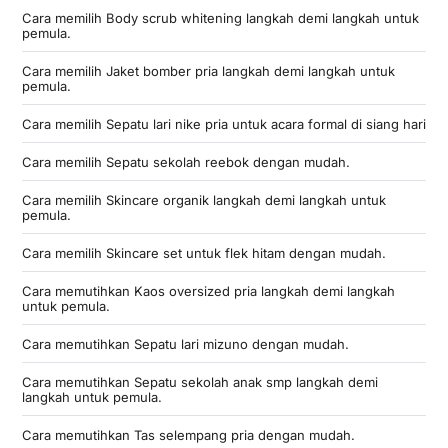
Cara memilih Body scrub whitening langkah demi langkah untuk
pemula.
Cara memilih Jaket bomber pria langkah demi langkah untuk
pemula.
Cara memilih Sepatu lari nike pria untuk acara formal di siang hari
Cara memilih Sepatu sekolah reebok dengan mudah.
Cara memilih Skincare organik langkah demi langkah untuk
pemula.
Cara memilih Skincare set untuk flek hitam dengan mudah.
Cara memutihkan Kaos oversized pria langkah demi langkah
untuk pemula.
Cara memutihkan Sepatu lari mizuno dengan mudah.
Cara memutihkan Sepatu sekolah anak smp langkah demi
langkah untuk pemula.
Cara memutihkan Tas selempang pria dengan mudah.