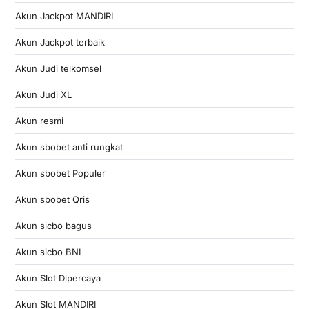
Akun Jackpot MANDIRI
Akun Jackpot terbaik
Akun Judi telkomsel
Akun Judi XL
Akun resmi
Akun sbobet anti rungkat
Akun sbobet Populer
Akun sbobet Qris
Akun sicbo bagus
Akun sicbo BNI
Akun Slot Dipercaya
Akun Slot MANDIRI