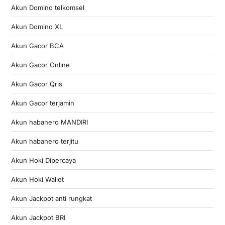
Akun Domino telkomsel
Akun Domino XL
Akun Gacor BCA
Akun Gacor Online
Akun Gacor Qris
Akun Gacor terjamin
Akun habanero MANDIRI
Akun habanero terjitu
Akun Hoki Dipercaya
Akun Hoki Wallet
Akun Jackpot anti rungkat
Akun Jackpot BRI