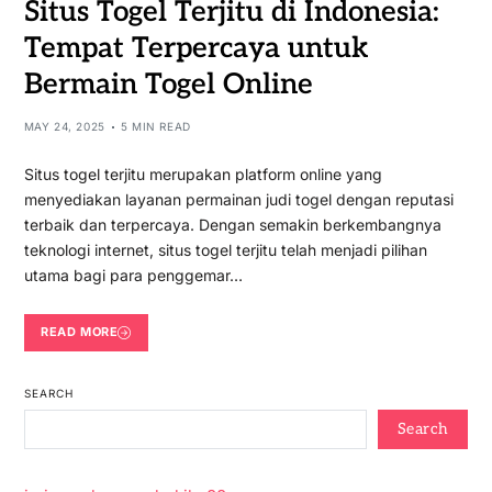
Situs Togel Terjitu di Indonesia:
Tempat Terpercaya untuk
Bermain Togel Online
MAY 24, 2025
5 MIN READ
Situs togel terjitu merupakan platform online yang
menyediakan layanan permainan judi togel dengan reputasi
terbaik dan terpercaya. Dengan semakin berkembangnya
teknologi internet, situs togel terjitu telah menjadi pilihan
utama bagi para penggemar…
READ MORE
SEARCH
Search