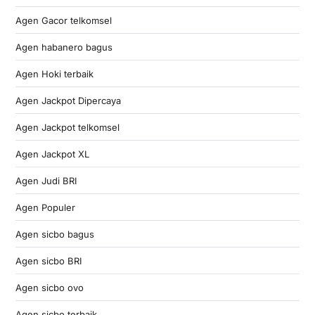
Agen Gacor telkomsel
Agen habanero bagus
Agen Hoki terbaik
Agen Jackpot Dipercaya
Agen Jackpot telkomsel
Agen Jackpot XL
Agen Judi BRI
Agen Populer
Agen sicbo bagus
Agen sicbo BRI
Agen sicbo ovo
Agen sicbo terbaik