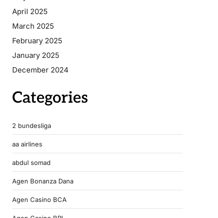
April 2025
March 2025
February 2025
January 2025
December 2024
Categories
2 bundesliga
aa airlines
abdul somad
Agen Bonanza Dana
Agen Casino BCA
Agen Casino BRI