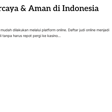
ercaya & Aman di Indonesia
n mudah dilakukan melalui platform online. Daftar judi online menjadi
i tanpa harus repot pergi ke kasino…