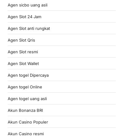
Agen sicbo uang asli
Agen Slot 24 Jam
Agen Slot anti rungkat
Agen Slot Qris
Agen Slot resmi
Agen Slot Wallet
Agen togel Dipercaya
Agen togel Online
Agen togel uang asli
Akun Bonanza BRI
Akun Casino Populer
Akun Casino resmi