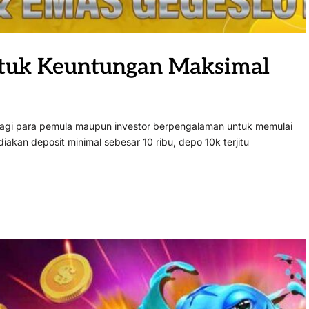
ntuk Keuntungan Maksimal
bagi para pemula maupun investor berpengalaman untuk memulai
kan deposit minimal sebesar 10 ribu, depo 10k terjitu