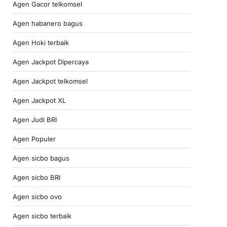
Agen Gacor telkomsel
Agen habanero bagus
Agen Hoki terbaik
Agen Jackpot Dipercaya
Agen Jackpot telkomsel
Agen Jackpot XL
Agen Judi BRI
Agen Populer
Agen sicbo bagus
Agen sicbo BRI
Agen sicbo ovo
Agen sicbo terbaik