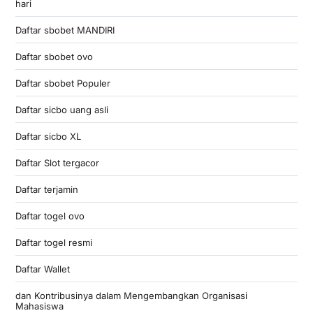
hari
Daftar sbobet MANDIRI
Daftar sbobet ovo
Daftar sbobet Populer
Daftar sicbo uang asli
Daftar sicbo XL
Daftar Slot tergacor
Daftar terjamin
Daftar togel ovo
Daftar togel resmi
Daftar Wallet
dan Kontribusinya dalam Mengembangkan Organisasi
Mahasiswa