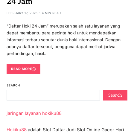
24 Jam
FEBRUARY 17, 2025
4 MIN READ
“Daftar Hoki 24 Jam” merupakan salah satu layanan yang
dapat membantu para pecinta hoki untuk mendapatkan
informasi terbaru seputar dunia hoki internasional. Dengan
adanya daftar tersebut, pengguna dapat melihat jadwal
pertandingan, hasil…
READ MORE
SEARCH
Search
jaringan layanan hokiku88
Hokiku88
adalah Slot Daftar Judi Slot Online Gacor Hari