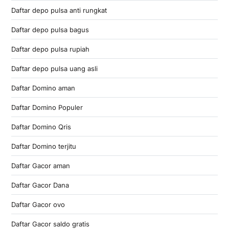
Daftar depo pulsa anti rungkat
Daftar depo pulsa bagus
Daftar depo pulsa rupiah
Daftar depo pulsa uang asli
Daftar Domino aman
Daftar Domino Populer
Daftar Domino Qris
Daftar Domino terjitu
Daftar Gacor aman
Daftar Gacor Dana
Daftar Gacor ovo
Daftar Gacor saldo gratis