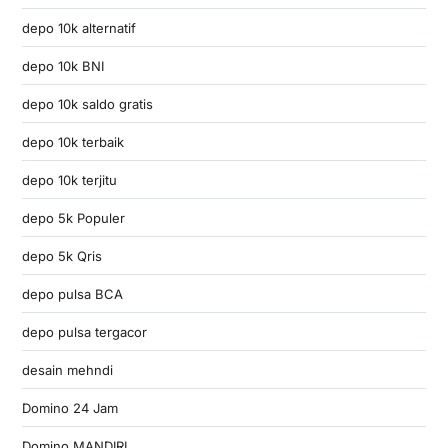
depo 10k alternatif
depo 10k BNI
depo 10k saldo gratis
depo 10k terbaik
depo 10k terjitu
depo 5k Populer
depo 5k Qris
depo pulsa BCA
depo pulsa tergacor
desain mehndi
Domino 24 Jam
Domino MANDIRI