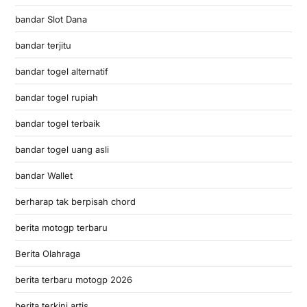
bandar Slot Dana
bandar terjitu
bandar togel alternatif
bandar togel rupiah
bandar togel terbaik
bandar togel uang asli
bandar Wallet
berharap tak berpisah chord
berita motogp terbaru
Berita Olahraga
berita terbaru motogp 2026
berita terkini artis