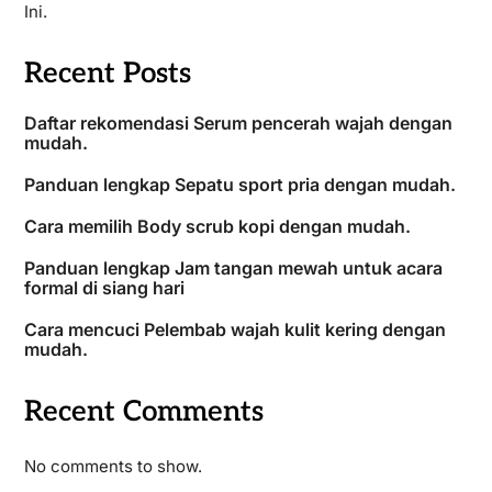
Ini.
Recent Posts
Daftar rekomendasi Serum pencerah wajah dengan
mudah.
Panduan lengkap Sepatu sport pria dengan mudah.
Cara memilih Body scrub kopi dengan mudah.
Panduan lengkap Jam tangan mewah untuk acara
formal di siang hari
Cara mencuci Pelembab wajah kulit kering dengan
mudah.
Recent Comments
No comments to show.