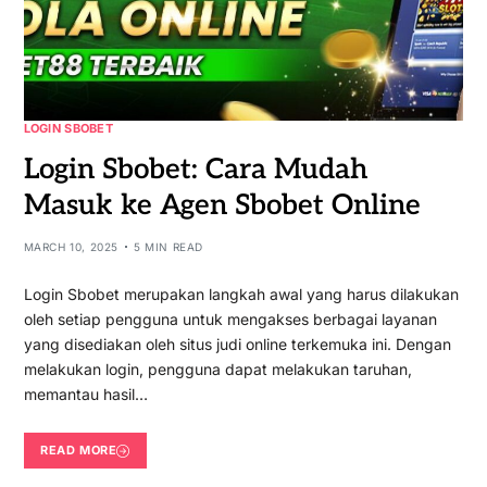
LOGIN SBOBET
Login Sbobet: Cara Mudah
Masuk ke Agen Sbobet Online
MARCH 10, 2025
5 MIN READ
Login Sbobet merupakan langkah awal yang harus dilakukan
oleh setiap pengguna untuk mengakses berbagai layanan
yang disediakan oleh situs judi online terkemuka ini. Dengan
melakukan login, pengguna dapat melakukan taruhan,
memantau hasil…
READ MORE