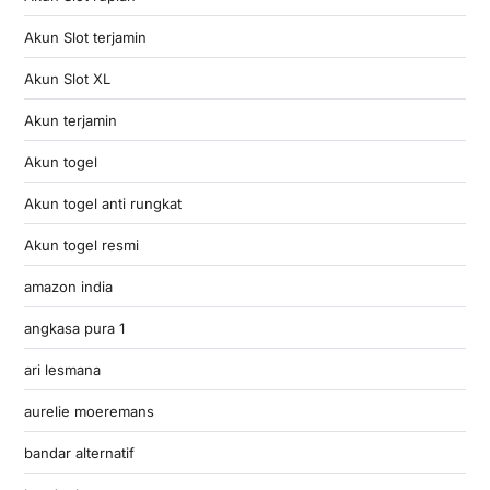
Akun Slot terjamin
Akun Slot XL
Akun terjamin
Akun togel
Akun togel anti rungkat
Akun togel resmi
amazon india
angkasa pura 1
ari lesmana
aurelie moeremans
bandar alternatif