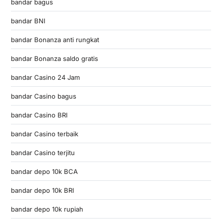
bandar bagus
bandar BNI
bandar Bonanza anti rungkat
bandar Bonanza saldo gratis
bandar Casino 24 Jam
bandar Casino bagus
bandar Casino BRI
bandar Casino terbaik
bandar Casino terjitu
bandar depo 10k BCA
bandar depo 10k BRI
bandar depo 10k rupiah