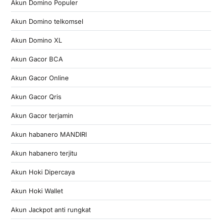
Akun Domino Populer
Akun Domino telkomsel
Akun Domino XL
Akun Gacor BCA
Akun Gacor Online
Akun Gacor Qris
Akun Gacor terjamin
Akun habanero MANDIRI
Akun habanero terjitu
Akun Hoki Dipercaya
Akun Hoki Wallet
Akun Jackpot anti rungkat