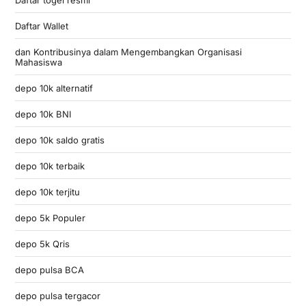
Daftar Wallet
dan Kontribusinya dalam Mengembangkan Organisasi
Mahasiswa
depo 10k alternatif
depo 10k BNI
depo 10k saldo gratis
depo 10k terbaik
depo 10k terjitu
depo 5k Populer
depo 5k Qris
depo pulsa BCA
depo pulsa tergacor