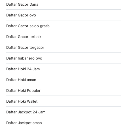
Daftar Gacor Dana
Daftar Gacor ovo
Daftar Gacor saldo gratis
Daftar Gacor terbaik
Daftar Gacor tergacor
Daftar habanero ovo
Daftar Hoki 24 Jam
Daftar Hoki aman
Daftar Hoki Populer
Daftar Hoki Wallet
Daftar Jackpot 24 Jam
Daftar Jackpot aman