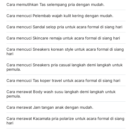
Cara memutihkan Tas selempang pria dengan mudah.
Cara mencuci Pelembab wajah kulit kering dengan mudah.
Cara mencuci Sandal selop pria untuk acara formal di siang hari
Cara mencuci Skincare remaja untuk acara formal di siang hari
Cara mencuci Sneakers korean style untuk acara formal di siang
hari
Cara mencuci Sneakers pria casual langkah demi langkah untuk
pemula.
Cara mencuci Tas koper travel untuk acara formal di siang hari
Cara merawat Body wash susu langkah demi langkah untuk
pemula.
Cara merawat Jam tangan anak dengan mudah.
Cara merawat Kacamata pria polarize untuk acara formal di siang
hari