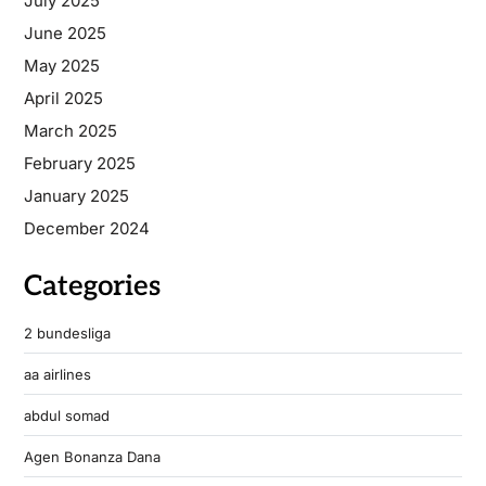
July 2025
June 2025
May 2025
April 2025
March 2025
February 2025
January 2025
December 2024
Categories
2 bundesliga
aa airlines
abdul somad
Agen Bonanza Dana