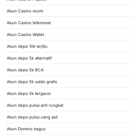
Akun Casino resmi
Akun Casino telkomsel
Akun Casino Wallet
Akun depo 10k terjitu
Akun depo 5k alternatif
Akun depo 5k BCA
Akun depo 5k saldo gratis
Akun depo 5k tergacor
Akun depo pulsa anti rungkat
Akun depo pulsa uang asli
Akun Domino bagus