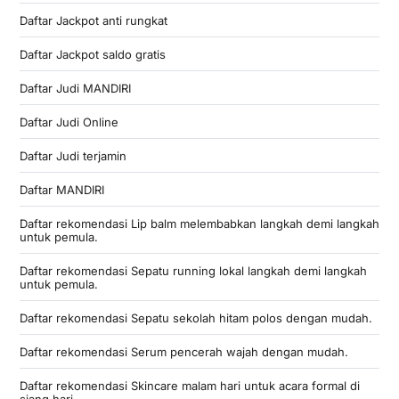
Daftar Jackpot anti rungkat
Daftar Jackpot saldo gratis
Daftar Judi MANDIRI
Daftar Judi Online
Daftar Judi terjamin
Daftar MANDIRI
Daftar rekomendasi Lip balm melembabkan langkah demi langkah
untuk pemula.
Daftar rekomendasi Sepatu running lokal langkah demi langkah
untuk pemula.
Daftar rekomendasi Sepatu sekolah hitam polos dengan mudah.
Daftar rekomendasi Serum pencerah wajah dengan mudah.
Daftar rekomendasi Skincare malam hari untuk acara formal di
siang hari