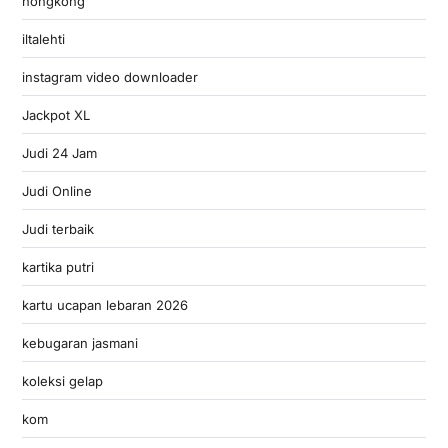
hongkong
iltalehti
instagram video downloader
Jackpot XL
Judi 24 Jam
Judi Online
Judi terbaik
kartika putri
kartu ucapan lebaran 2026
kebugaran jasmani
koleksi gelap
kom