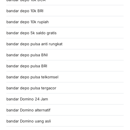
bandar depo 10k BRI
bandar depo 10k rupiah
bandar depo 5k saldo gratis
bandar depo pulsa anti rungkat
bandar depo pulsa BNI
bandar depo pulsa BRI
bandar depo pulsa telkomsel
bandar depo pulsa tergacor
bandar Domino 24 Jam
bandar Domino alternatif
bandar Domino uang asli