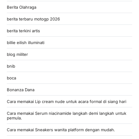
Berita Olahraga
berita terbaru motogp 2026
berita terkini artis
billie eilish illuminati
blog militer
bnib
boca
Bonanza Dana
Cara memakai Lip cream nude untuk acara formal di siang hari
Cara memakai Serum niacinamide langkah demi langkah untuk
pemula.
Cara memakai Sneakers wanita platform dengan mudah.