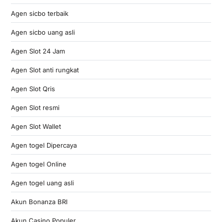
Agen sicbo terbaik
Agen sicbo uang asli
Agen Slot 24 Jam
Agen Slot anti rungkat
Agen Slot Qris
Agen Slot resmi
Agen Slot Wallet
Agen togel Dipercaya
Agen togel Online
Agen togel uang asli
Akun Bonanza BRI
Akun Casino Populer