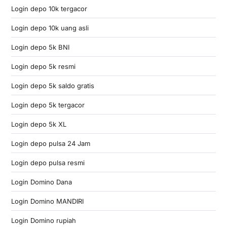
Login depo 10k tergacor
Login depo 10k uang asli
Login depo 5k BNI
Login depo 5k resmi
Login depo 5k saldo gratis
Login depo 5k tergacor
Login depo 5k XL
Login depo pulsa 24 Jam
Login depo pulsa resmi
Login Domino Dana
Login Domino MANDIRI
Login Domino rupiah