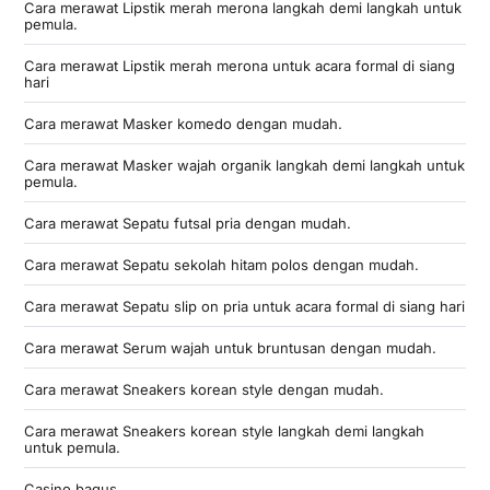
Cara merawat Lipstik merah merona langkah demi langkah untuk
pemula.
Cara merawat Lipstik merah merona untuk acara formal di siang
hari
Cara merawat Masker komedo dengan mudah.
Cara merawat Masker wajah organik langkah demi langkah untuk
pemula.
Cara merawat Sepatu futsal pria dengan mudah.
Cara merawat Sepatu sekolah hitam polos dengan mudah.
Cara merawat Sepatu slip on pria untuk acara formal di siang hari
Cara merawat Serum wajah untuk bruntusan dengan mudah.
Cara merawat Sneakers korean style dengan mudah.
Cara merawat Sneakers korean style langkah demi langkah
untuk pemula.
Casino bagus