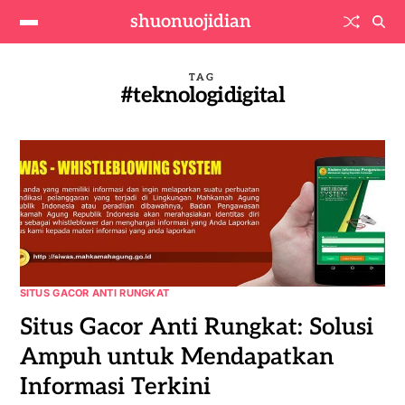
shuonuojidian
TAG
#teknologidigital
SITUS GACOR ANTI RUNGKAT
Situs Gacor Anti Rungkat: Solusi
Ampuh untuk Mendapatkan
Informasi Terkini