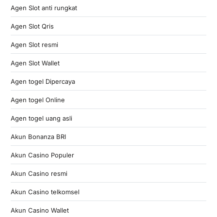
Agen Slot anti rungkat
Agen Slot Qris
Agen Slot resmi
Agen Slot Wallet
Agen togel Dipercaya
Agen togel Online
Agen togel uang asli
Akun Bonanza BRI
Akun Casino Populer
Akun Casino resmi
Akun Casino telkomsel
Akun Casino Wallet