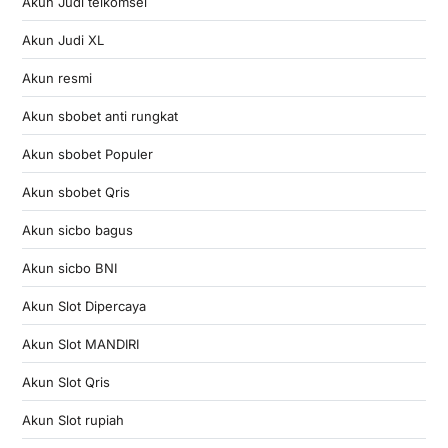
Akun Judi telkomsel
Akun Judi XL
Akun resmi
Akun sbobet anti rungkat
Akun sbobet Populer
Akun sbobet Qris
Akun sicbo bagus
Akun sicbo BNI
Akun Slot Dipercaya
Akun Slot MANDIRI
Akun Slot Qris
Akun Slot rupiah