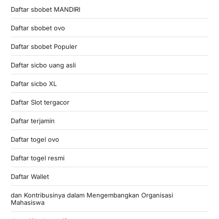
Daftar sbobet MANDIRI
Daftar sbobet ovo
Daftar sbobet Populer
Daftar sicbo uang asli
Daftar sicbo XL
Daftar Slot tergacor
Daftar terjamin
Daftar togel ovo
Daftar togel resmi
Daftar Wallet
dan Kontribusinya dalam Mengembangkan Organisasi
Mahasiswa