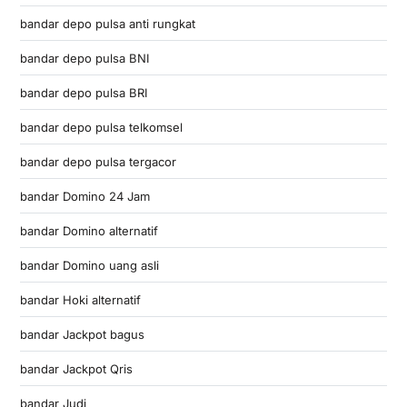
bandar depo pulsa anti rungkat
bandar depo pulsa BNI
bandar depo pulsa BRI
bandar depo pulsa telkomsel
bandar depo pulsa tergacor
bandar Domino 24 Jam
bandar Domino alternatif
bandar Domino uang asli
bandar Hoki alternatif
bandar Jackpot bagus
bandar Jackpot Qris
bandar Judi