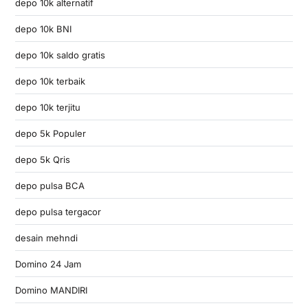
depo 10k alternatif
depo 10k BNI
depo 10k saldo gratis
depo 10k terbaik
depo 10k terjitu
depo 5k Populer
depo 5k Qris
depo pulsa BCA
depo pulsa tergacor
desain mehndi
Domino 24 Jam
Domino MANDIRI