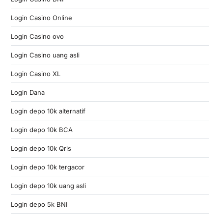
Login Casino Online
Login Casino ovo
Login Casino uang asli
Login Casino XL
Login Dana
Login depo 10k alternatif
Login depo 10k BCA
Login depo 10k Qris
Login depo 10k tergacor
Login depo 10k uang asli
Login depo 5k BNI