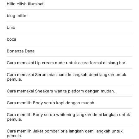
billie eilish illuminati
blog militer
bnib
boca
Bonanza Dana
Cara memakai Lip cream nude untuk acara formal di siang hari
Cara memakai Serum niacinamide langkah demi langkah untuk
pemula.
Cara memakai Sneakers wanita platform dengan mudah.
Cara memilih Body scrub kopi dengan mudah.
Cara memilih Body scrub whitening langkah demi langkah untuk
pemula.
Cara memilih Jaket bomber pria langkah demi langkah untuk
pemula.