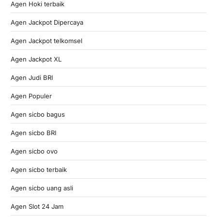
Agen Hoki terbaik
Agen Jackpot Dipercaya
Agen Jackpot telkomsel
Agen Jackpot XL
Agen Judi BRI
Agen Populer
Agen sicbo bagus
Agen sicbo BRI
Agen sicbo ovo
Agen sicbo terbaik
Agen sicbo uang asli
Agen Slot 24 Jam