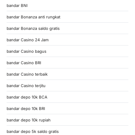
bandar BNI
bandar Bonanza anti rungkat
bandar Bonanza saldo gratis
bandar Casino 24 Jam
bandar Casino bagus
bandar Casino BRI
bandar Casino terbaik
bandar Casino terjitu
bandar depo 10k BCA
bandar depo 10k BRI
bandar depo 10k rupiah
bandar depo 5k saldo gratis