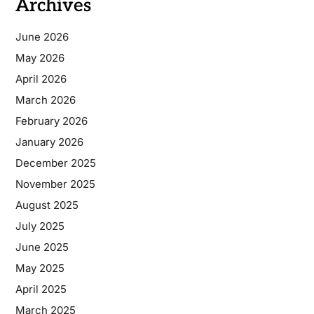
Archives
June 2026
May 2026
April 2026
March 2026
February 2026
January 2026
December 2025
November 2025
August 2025
July 2025
June 2025
May 2025
April 2025
March 2025