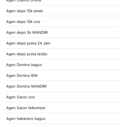
Agen depo 10k aman
Agen depo 10k ovo
Agen depo 5k MANDIRI
Agen depo pulsa 24 Jam
Agen depo pulsa terjitu
Agen Domino bagus
Agen Domino BNI
Agen Domino MANDIRI
Agen Gacor ovo
Agen Gacor telkomsel
Agen habanero bagus