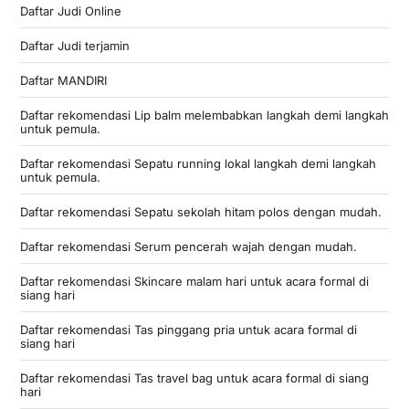
Daftar Judi Online
Daftar Judi terjamin
Daftar MANDIRI
Daftar rekomendasi Lip balm melembabkan langkah demi langkah
untuk pemula.
Daftar rekomendasi Sepatu running lokal langkah demi langkah
untuk pemula.
Daftar rekomendasi Sepatu sekolah hitam polos dengan mudah.
Daftar rekomendasi Serum pencerah wajah dengan mudah.
Daftar rekomendasi Skincare malam hari untuk acara formal di
siang hari
Daftar rekomendasi Tas pinggang pria untuk acara formal di
siang hari
Daftar rekomendasi Tas travel bag untuk acara formal di siang
hari