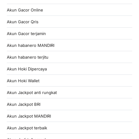
Akun Gacor Online
Akun Gacor Qris
Akun Gacor terjamin
Akun habanero MANDIRI
Akun habanero terjitu
Akun Hoki Dipercaya
Akun Hoki Wallet
Akun Jackpot anti rungkat
Akun Jackpot BRI
Akun Jackpot MANDIRI
Akun Jackpot terbaik