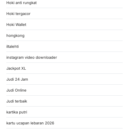
Hoki anti rungkat
Hoki tergacor
Hoki Wallet
hongkong
iltalehti
instagram video downloader
Jackpot XL
Judi 24 Jam
Judi Online
Judi terbaik
kartika putri
kartu ucapan lebaran 2026