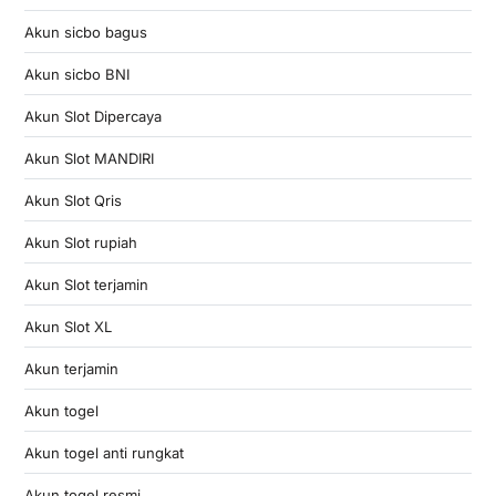
Akun sicbo bagus
Akun sicbo BNI
Akun Slot Dipercaya
Akun Slot MANDIRI
Akun Slot Qris
Akun Slot rupiah
Akun Slot terjamin
Akun Slot XL
Akun terjamin
Akun togel
Akun togel anti rungkat
Akun togel resmi