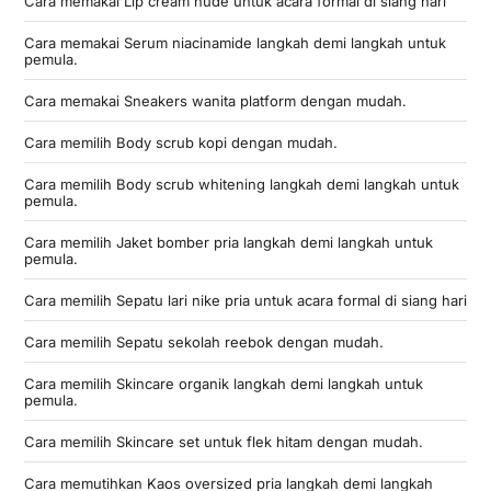
Cara memakai Lip cream nude untuk acara formal di siang hari
Cara memakai Serum niacinamide langkah demi langkah untuk
pemula.
Cara memakai Sneakers wanita platform dengan mudah.
Cara memilih Body scrub kopi dengan mudah.
Cara memilih Body scrub whitening langkah demi langkah untuk
pemula.
Cara memilih Jaket bomber pria langkah demi langkah untuk
pemula.
Cara memilih Sepatu lari nike pria untuk acara formal di siang hari
Cara memilih Sepatu sekolah reebok dengan mudah.
Cara memilih Skincare organik langkah demi langkah untuk
pemula.
Cara memilih Skincare set untuk flek hitam dengan mudah.
Cara memutihkan Kaos oversized pria langkah demi langkah