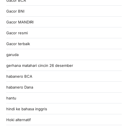
Gacor BCA
Gacor BNI
Gacor MANDIRI
Gacor resmi
Gacor terbaik
garuda
gerhana matahari cincin 26 desember
habanero BCA
habanero Dana
hantu
hindi ke bahasa inggris
Hoki alternatif