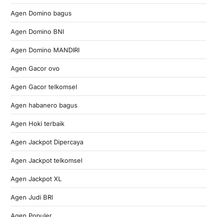
Agen Domino bagus
Agen Domino BNI
Agen Domino MANDIRI
Agen Gacor ovo
Agen Gacor telkomsel
Agen habanero bagus
Agen Hoki terbaik
Agen Jackpot Dipercaya
Agen Jackpot telkomsel
Agen Jackpot XL
Agen Judi BRI
Agen Populer