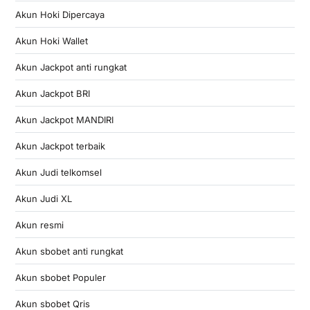
Akun Hoki Dipercaya
Akun Hoki Wallet
Akun Jackpot anti rungkat
Akun Jackpot BRI
Akun Jackpot MANDIRI
Akun Jackpot terbaik
Akun Judi telkomsel
Akun Judi XL
Akun resmi
Akun sbobet anti rungkat
Akun sbobet Populer
Akun sbobet Qris