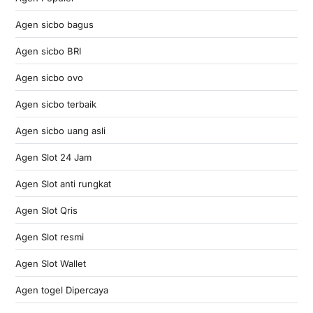
Agen sicbo bagus
Agen sicbo BRI
Agen sicbo ovo
Agen sicbo terbaik
Agen sicbo uang asli
Agen Slot 24 Jam
Agen Slot anti rungkat
Agen Slot Qris
Agen Slot resmi
Agen Slot Wallet
Agen togel Dipercaya