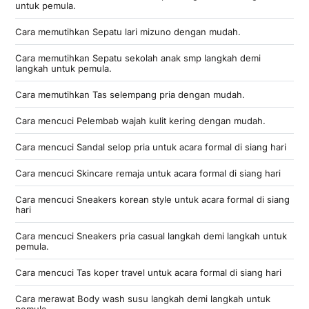
untuk pemula.
Cara memutihkan Sepatu lari mizuno dengan mudah.
Cara memutihkan Sepatu sekolah anak smp langkah demi
langkah untuk pemula.
Cara memutihkan Tas selempang pria dengan mudah.
Cara mencuci Pelembab wajah kulit kering dengan mudah.
Cara mencuci Sandal selop pria untuk acara formal di siang hari
Cara mencuci Skincare remaja untuk acara formal di siang hari
Cara mencuci Sneakers korean style untuk acara formal di siang
hari
Cara mencuci Sneakers pria casual langkah demi langkah untuk
pemula.
Cara mencuci Tas koper travel untuk acara formal di siang hari
Cara merawat Body wash susu langkah demi langkah untuk
pemula.