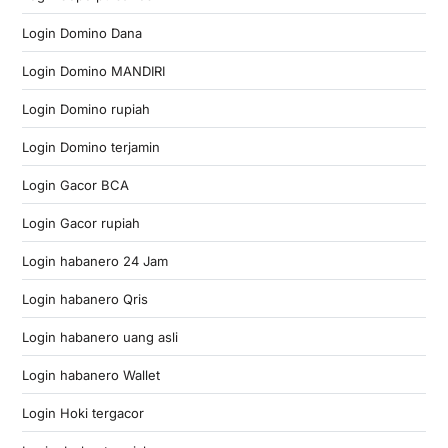
Login Domino Dana
Login Domino MANDIRI
Login Domino rupiah
Login Domino terjamin
Login Gacor BCA
Login Gacor rupiah
Login habanero 24 Jam
Login habanero Qris
Login habanero uang asli
Login habanero Wallet
Login Hoki tergacor