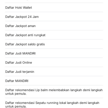
Daftar Hoki Wallet
Daftar Jackpot 24 Jam
Daftar Jackpot aman
Daftar Jackpot anti rungkat
Daftar Jackpot saldo gratis
Daftar Judi MANDIRI
Daftar Judi Online
Daftar Judi terjamin
Daftar MANDIRI
Daftar rekomendasi Lip balm melembabkan langkah demi langkah
untuk pemula.
Daftar rekomendasi Sepatu running lokal langkah demi langkah
untuk pemula.