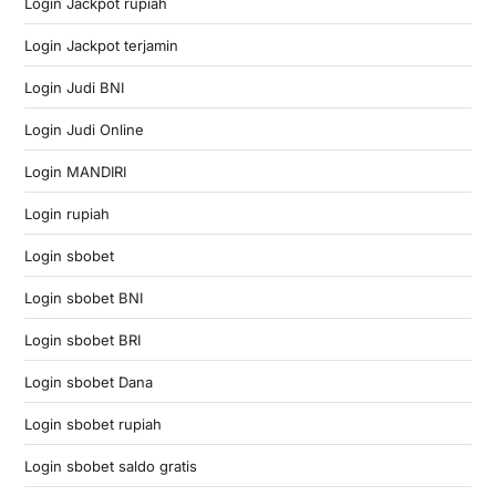
Login Jackpot rupiah
Login Jackpot terjamin
Login Judi BNI
Login Judi Online
Login MANDIRI
Login rupiah
Login sbobet
Login sbobet BNI
Login sbobet BRI
Login sbobet Dana
Login sbobet rupiah
Login sbobet saldo gratis