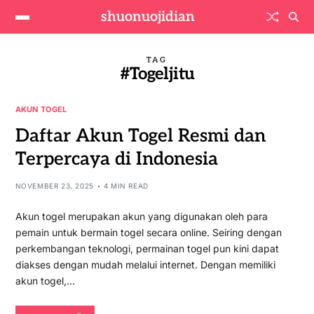
shuonuojidian
TAG
#Togeljitu
AKUN TOGEL
Daftar Akun Togel Resmi dan
Terpercaya di Indonesia
NOVEMBER 23, 2025
4 MIN READ
Akun togel merupakan akun yang digunakan oleh para
pemain untuk bermain togel secara online. Seiring dengan
perkembangan teknologi, permainan togel pun kini dapat
diakses dengan mudah melalui internet. Dengan memiliki
akun togel,…