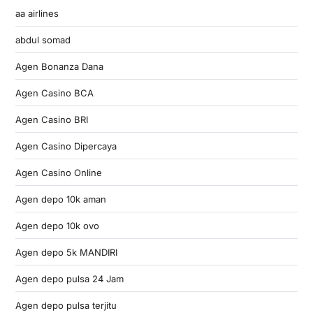
aa airlines
abdul somad
Agen Bonanza Dana
Agen Casino BCA
Agen Casino BRI
Agen Casino Dipercaya
Agen Casino Online
Agen depo 10k aman
Agen depo 10k ovo
Agen depo 5k MANDIRI
Agen depo pulsa 24 Jam
Agen depo pulsa terjitu