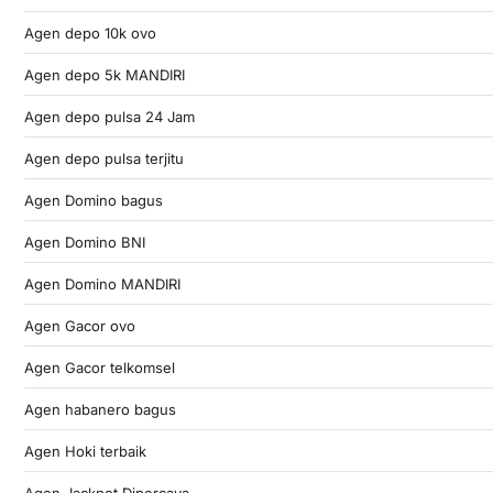
Agen depo 10k ovo
Agen depo 5k MANDIRI
Agen depo pulsa 24 Jam
Agen depo pulsa terjitu
Agen Domino bagus
Agen Domino BNI
Agen Domino MANDIRI
Agen Gacor ovo
Agen Gacor telkomsel
Agen habanero bagus
Agen Hoki terbaik
Agen Jackpot Dipercaya