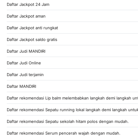
Daftar Jackpot 24 Jam
Daftar Jackpot aman
Daftar Jackpot anti rungkat
Daftar Jackpot saldo gratis
Daftar Judi MANDIRI
Daftar Judi Online
Daftar Judi terjamin
Daftar MANDIRI
Daftar rekomendasi Lip balm melembabkan langkah demi langkah un
Daftar rekomendasi Sepatu running lokal langkah demi langkah untu
Daftar rekomendasi Sepatu sekolah hitam polos dengan mudah.
Daftar rekomendasi Serum pencerah wajah dengan mudah.