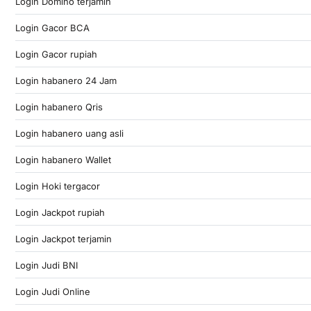
Login Domino terjamin
Login Gacor BCA
Login Gacor rupiah
Login habanero 24 Jam
Login habanero Qris
Login habanero uang asli
Login habanero Wallet
Login Hoki tergacor
Login Jackpot rupiah
Login Jackpot terjamin
Login Judi BNI
Login Judi Online