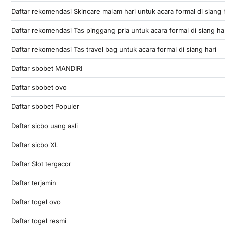
Daftar rekomendasi Skincare malam hari untuk acara formal di siang 
Daftar rekomendasi Tas pinggang pria untuk acara formal di siang ha
Daftar rekomendasi Tas travel bag untuk acara formal di siang hari
Daftar sbobet MANDIRI
Daftar sbobet ovo
Daftar sbobet Populer
Daftar sicbo uang asli
Daftar sicbo XL
Daftar Slot tergacor
Daftar terjamin
Daftar togel ovo
Daftar togel resmi