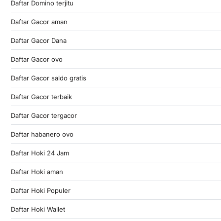
Daftar Domino terjitu
Daftar Gacor aman
Daftar Gacor Dana
Daftar Gacor ovo
Daftar Gacor saldo gratis
Daftar Gacor terbaik
Daftar Gacor tergacor
Daftar habanero ovo
Daftar Hoki 24 Jam
Daftar Hoki aman
Daftar Hoki Populer
Daftar Hoki Wallet