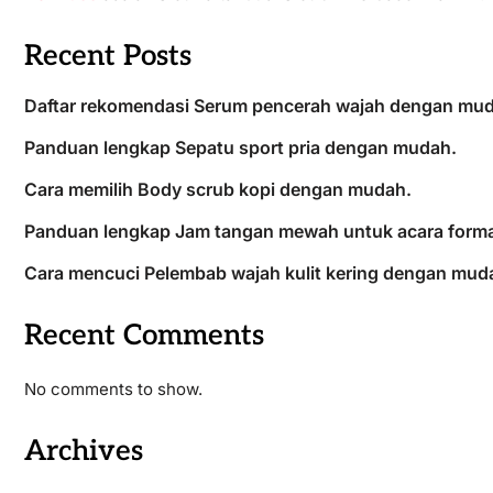
Recent Posts
Daftar rekomendasi Serum pencerah wajah dengan mu
Panduan lengkap Sepatu sport pria dengan mudah.
Cara memilih Body scrub kopi dengan mudah.
Panduan lengkap Jam tangan mewah untuk acara formal 
Cara mencuci Pelembab wajah kulit kering dengan mud
Recent Comments
No comments to show.
Archives