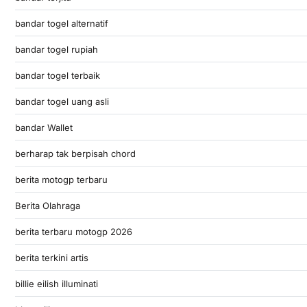
bandar togel alternatif
bandar togel rupiah
bandar togel terbaik
bandar togel uang asli
bandar Wallet
berharap tak berpisah chord
berita motogp terbaru
Berita Olahraga
berita terbaru motogp 2026
berita terkini artis
billie eilish illuminati