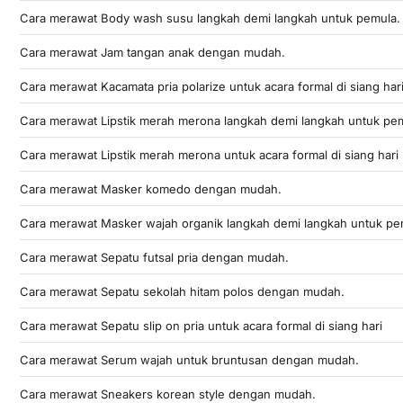
Cara merawat Body wash susu langkah demi langkah untuk pemula.
Cara merawat Jam tangan anak dengan mudah.
Cara merawat Kacamata pria polarize untuk acara formal di siang har
Cara merawat Lipstik merah merona langkah demi langkah untuk pem
Cara merawat Lipstik merah merona untuk acara formal di siang hari
Cara merawat Masker komedo dengan mudah.
Cara merawat Masker wajah organik langkah demi langkah untuk pe
Cara merawat Sepatu futsal pria dengan mudah.
Cara merawat Sepatu sekolah hitam polos dengan mudah.
Cara merawat Sepatu slip on pria untuk acara formal di siang hari
Cara merawat Serum wajah untuk bruntusan dengan mudah.
Cara merawat Sneakers korean style dengan mudah.