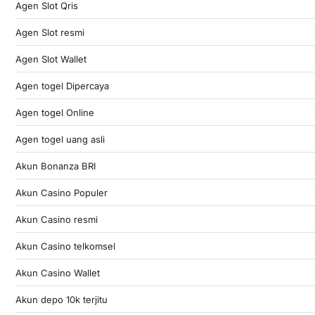
Agen Slot Qris
Agen Slot resmi
Agen Slot Wallet
Agen togel Dipercaya
Agen togel Online
Agen togel uang asli
Akun Bonanza BRI
Akun Casino Populer
Akun Casino resmi
Akun Casino telkomsel
Akun Casino Wallet
Akun depo 10k terjitu