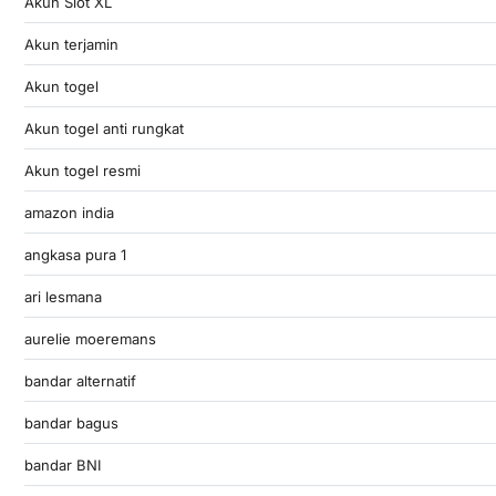
Akun Slot XL
Akun terjamin
Akun togel
Akun togel anti rungkat
Akun togel resmi
amazon india
angkasa pura 1
ari lesmana
aurelie moeremans
bandar alternatif
bandar bagus
bandar BNI