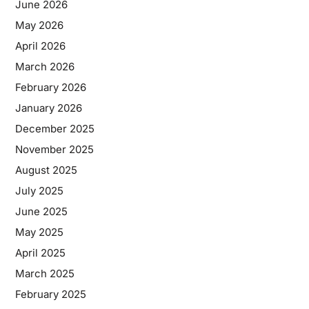
June 2026
May 2026
April 2026
March 2026
February 2026
January 2026
December 2025
November 2025
August 2025
July 2025
June 2025
May 2025
April 2025
March 2025
February 2025