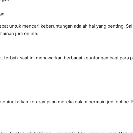
an
epat untuk mencari keberuntungan adalah hal yang penting. Sal
ainan judi online.
 terbaik saat ini menawarkan berbagai keuntungan bagi para pe
 meningkatkan keterampilan mereka dalam bermain judi online. 