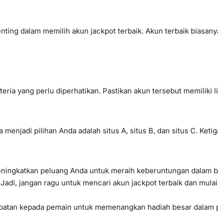
nting dalam memilih akun jackpot terbaik. Akun terbaik bias
teria yang perlu diperhatikan. Pastikan akun tersebut memiliki 
menjadi pilihan Anda adalah situs A, situs B, dan situs C. Ket
ningkatkan peluang Anda untuk meraih keberuntungan dalam berm
 Jadi, jangan ragu untuk mencari akun jackpot terbaik dan mu
patan kepada pemain untuk memenangkan hadiah besar dalam pe