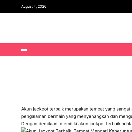
August 4, 2026
Akun jackpot terbaik merupakan tempat yang sangat d
pengalaman bermain yang menyenangkan dan mengunt
Dengan demikian, memiliki akun jackpot terbaik adal