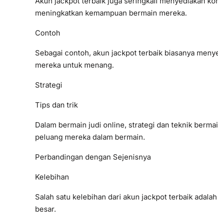
Akun jackpot terbaik juga seringkali menyediakan k
meningkatkan kemampuan bermain mereka.
Contoh
Sebagai contoh, akun jackpot terbaik biasanya meny
mereka untuk menang.
Strategi
Tips dan trik
Dalam bermain judi online, strategi dan teknik berm
peluang mereka dalam bermain.
Perbandingan dengan Sejenisnya
Kelebihan
Salah satu kelebihan dari akun jackpot terbaik ad
besar.