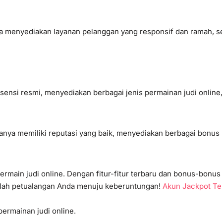
anya menyediakan layanan pelanggan yang responsif dan ramah,
lisensi resmi, menyediakan berbagai jenis permainan judi online
iganya memiliki reputasi yang baik, menyediakan berbagai bonus
ain judi online. Dengan fitur-fitur terbaru dan bonus-bonus me
lailah petualangan Anda menuju keberuntungan!
Akun Jackpot Te
rmainan judi online.