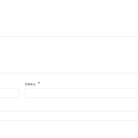
*
EMAIL