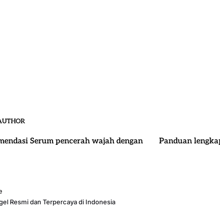
AUTHOR
mendasi Serum pencerah wajah dengan
Panduan lengkap
e
gel Resmi dan Terpercaya di Indonesia