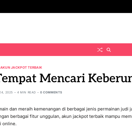
AKUN JACKPOT TERBAIK
 Tempat Mencari Keberu
4, 2025
4 MIN READ
0 COMMENTS
rmain dan meraih kemenangan di berbagai jenis permainan judi j
an berbagai fitur unggulan, akun jackpot terbaik mampu mem
 online.