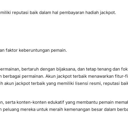
miliki reputasi baik dalam hal pembayaran hadiah jackpot.
dan faktor keberuntungan pemain.
mainan, bertaruh dengan bijaksana, dan tetap tenang dan fok
berbagai permainan. Akun jackpot terbaik menawarkan fitur-fit
n jackpot terbaik yang memiliki lisensi resmi, reputasi bai
an, serta konten-konten edukatif yang membantu pemain memaham
kan peluang mereka untuk meraih kemenangan besar dalam berbag