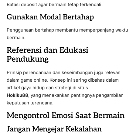
Batasi deposit agar bermain tetap terkendali.
Gunakan Modal Bertahap
Penggunaan bertahap membantu memperpanjang waktu
bermain.
Referensi dan Edukasi
Pendukung
Prinsip perencanaan dan keseimbangan juga relevan
dalam game online. Konsep ini sering dibahas dalam
artikel gaya hidup dan strategi di situs
Hokiku88
, yang menekankan pentingnya pengambilan
keputusan terencana.
Mengontrol Emosi Saat Bermain
Jangan Mengejar Kekalahan