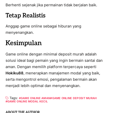
Berhenti sejenak jika permainan tidak berjalan baik.
Tetap Realistis
Anggap game online sebagai hiburan yang
menyenangkan.
Kesimpulan
Game online dengan minimal deposit murah adalah
solusi ideal bagi pemain yang ingin bermain santai dan
aman. Dengan memilih platform terpercaya seperti
Hokiku88
, menerapkan manajemen modal yang baik,
serta mengontrol emosi, pengalaman bermain akan
menjadi lebih optimal dan menyenangkan.
Tags:
GAME ONLINE AMAN
GAME ONLINE DEPOSIT MURAH
GAME ONLINE MODAL KECIL
ABOUT THE AUTHOR