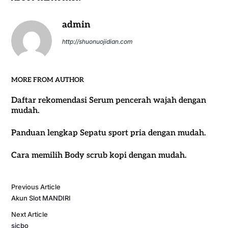
admin
http://shuonuojidian.com
MORE FROM AUTHOR
Daftar rekomendasi Serum pencerah wajah dengan
mudah.
Panduan lengkap Sepatu sport pria dengan mudah.
Cara memilih Body scrub kopi dengan mudah.
Previous Article
Akun Slot MANDIRI
Next Article
sicbo