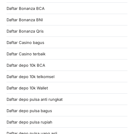
Daftar Bonanza BCA
Daftar Bonanza BNI
Daftar Bonanza Qris
Daftar Casino bagus
Daftar Casino terbaik
Daftar depo 10k BCA
Daftar depo 10k telkomsel
Daftar depo 10k Wallet
Daftar depo pulsa anti rungkat
Daftar depo pulsa bagus
Daftar depo pulsa rupiah
Daftar depo pulsa uang asli