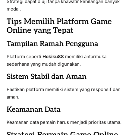
Strategi dapat diuji tanpa khawatir kehilangan banyak
modal.
Tips Memilih Platform Game
Online yang Tepat
Tampilan Ramah Pengguna
Platform seperti
Hokiku88
memiliki antarmuka
sederhana yang mudah digunakan.
Sistem Stabil dan Aman
Pastikan platform memiliki sistem yang responsif dan
aman.
Keamanan Data
Keamanan data pemain harus menjadi prioritas utama.
Strategi Bermain Game Online