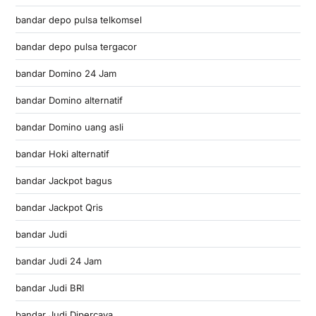
bandar depo pulsa telkomsel
bandar depo pulsa tergacor
bandar Domino 24 Jam
bandar Domino alternatif
bandar Domino uang asli
bandar Hoki alternatif
bandar Jackpot bagus
bandar Jackpot Qris
bandar Judi
bandar Judi 24 Jam
bandar Judi BRI
bandar Judi Dipercaya