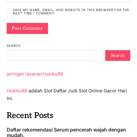
SAVE MY NAME, EMAIL, AND WEBSITE IN THIS BROWSER FOR THE
NEXT TIME I COMMENT.
SEARCH
Search
jaringan layanan hokiku88
Hokiku88
adalah Slot Daftar Judi Slot Online Gacor Hari
Ini.
Recent Posts
Daftar rekomendasi Serum pencerah wajah dengan
mudah.