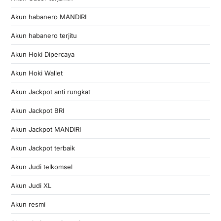
Akun habanero MANDIRI
Akun habanero terjitu
Akun Hoki Dipercaya
Akun Hoki Wallet
Akun Jackpot anti rungkat
Akun Jackpot BRI
Akun Jackpot MANDIRI
Akun Jackpot terbaik
Akun Judi telkomsel
Akun Judi XL
Akun resmi