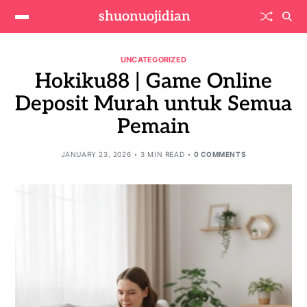
shuonuojidian
UNCATEGORIZED
Hokiku88 | Game Online
Deposit Murah untuk Semua
Pemain
JANUARY 23, 2026
3 MIN READ
0 COMMENTS