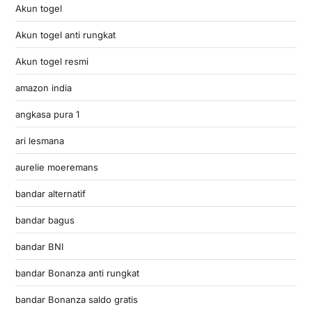
Akun togel
Akun togel anti rungkat
Akun togel resmi
amazon india
angkasa pura 1
ari lesmana
aurelie moeremans
bandar alternatif
bandar bagus
bandar BNI
bandar Bonanza anti rungkat
bandar Bonanza saldo gratis