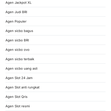
Agen Jackpot XL
Agen Judi BRI
Agen Populer
Agen sicbo bagus
Agen sicbo BRI
Agen sicbo ovo
Agen sicbo terbaik
Agen sicbo uang asli
Agen Slot 24 Jam
Agen Slot anti rungkat
Agen Slot Qris
Agen Slot resmi