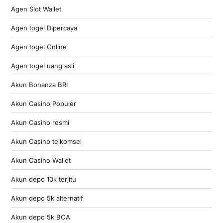
Agen Slot Wallet
Agen togel Dipercaya
Agen togel Online
Agen togel uang asli
Akun Bonanza BRI
Akun Casino Populer
Akun Casino resmi
Akun Casino telkomsel
Akun Casino Wallet
Akun depo 10k terjitu
Akun depo 5k alternatif
Akun depo 5k BCA