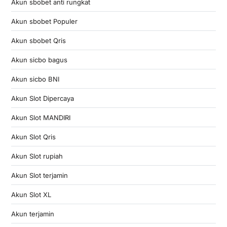
Akun sbobet anti rungkat
Akun sbobet Populer
Akun sbobet Qris
Akun sicbo bagus
Akun sicbo BNI
Akun Slot Dipercaya
Akun Slot MANDIRI
Akun Slot Qris
Akun Slot rupiah
Akun Slot terjamin
Akun Slot XL
Akun terjamin