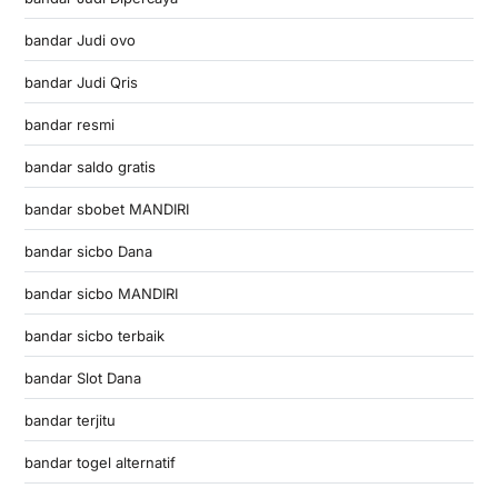
bandar Judi ovo
bandar Judi Qris
bandar resmi
bandar saldo gratis
bandar sbobet MANDIRI
bandar sicbo Dana
bandar sicbo MANDIRI
bandar sicbo terbaik
bandar Slot Dana
bandar terjitu
bandar togel alternatif