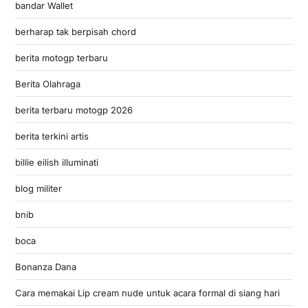
bandar Wallet
berharap tak berpisah chord
berita motogp terbaru
Berita Olahraga
berita terbaru motogp 2026
berita terkini artis
billie eilish illuminati
blog militer
bnib
boca
Bonanza Dana
Cara memakai Lip cream nude untuk acara formal di siang hari