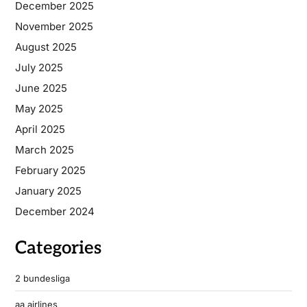
December 2025
November 2025
August 2025
July 2025
June 2025
May 2025
April 2025
March 2025
February 2025
January 2025
December 2024
Categories
2 bundesliga
aa airlines