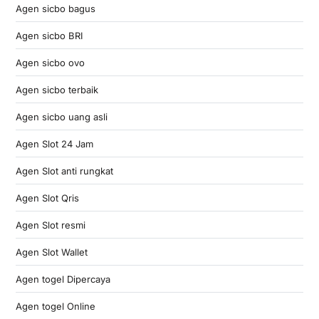
Agen sicbo bagus
Agen sicbo BRI
Agen sicbo ovo
Agen sicbo terbaik
Agen sicbo uang asli
Agen Slot 24 Jam
Agen Slot anti rungkat
Agen Slot Qris
Agen Slot resmi
Agen Slot Wallet
Agen togel Dipercaya
Agen togel Online