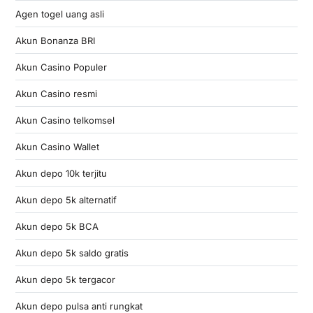
Agen togel uang asli
Akun Bonanza BRI
Akun Casino Populer
Akun Casino resmi
Akun Casino telkomsel
Akun Casino Wallet
Akun depo 10k terjitu
Akun depo 5k alternatif
Akun depo 5k BCA
Akun depo 5k saldo gratis
Akun depo 5k tergacor
Akun depo pulsa anti rungkat