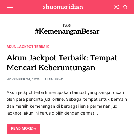
shuonuojidian
TAG
#KemenanganBesar
AKUN JACKPOT TERBAIK
Akun Jackpot Terbaik: Tempat
Mencari Keberuntungan
NOVEMBER 24, 2025
4 MIN READ
Akun jackpot terbaik merupakan tempat yang sangat dicari
oleh para pencinta judi online. Sebagai tempat untuk bermain
dan meraih kemenangan di berbagai jenis permainan judi
jackpot, akun ini harus dipilih dengan cermat…
READ MORE