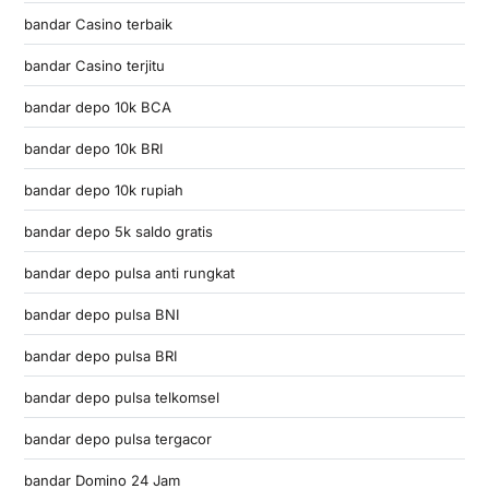
bandar Casino terbaik
bandar Casino terjitu
bandar depo 10k BCA
bandar depo 10k BRI
bandar depo 10k rupiah
bandar depo 5k saldo gratis
bandar depo pulsa anti rungkat
bandar depo pulsa BNI
bandar depo pulsa BRI
bandar depo pulsa telkomsel
bandar depo pulsa tergacor
bandar Domino 24 Jam