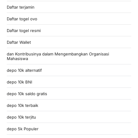
Daftar terjamin
Daftar togel ovo
Daftar togel resmi
Daftar Wallet
dan Kontribusinya dalam Mengembangkan Organisasi
Mahasiswa
depo 10k alternatif
depo 10k BNI
depo 10k saldo gratis
depo 10k terbaik
depo 10k terjitu
depo 5k Populer