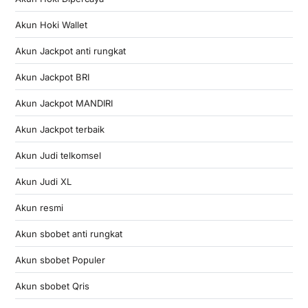
Akun Hoki Wallet
Akun Jackpot anti rungkat
Akun Jackpot BRI
Akun Jackpot MANDIRI
Akun Jackpot terbaik
Akun Judi telkomsel
Akun Judi XL
Akun resmi
Akun sbobet anti rungkat
Akun sbobet Populer
Akun sbobet Qris