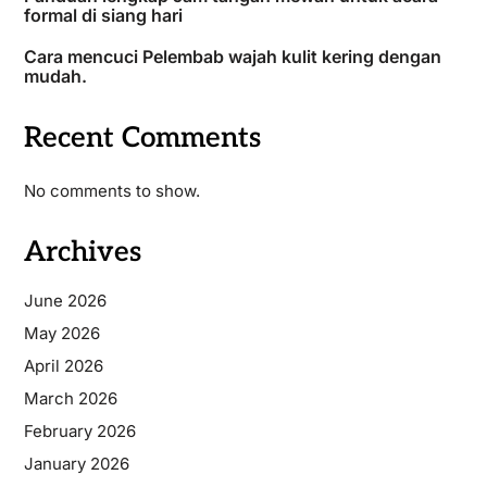
formal di siang hari
Cara mencuci Pelembab wajah kulit kering dengan
mudah.
Recent Comments
No comments to show.
Archives
June 2026
May 2026
April 2026
March 2026
February 2026
January 2026