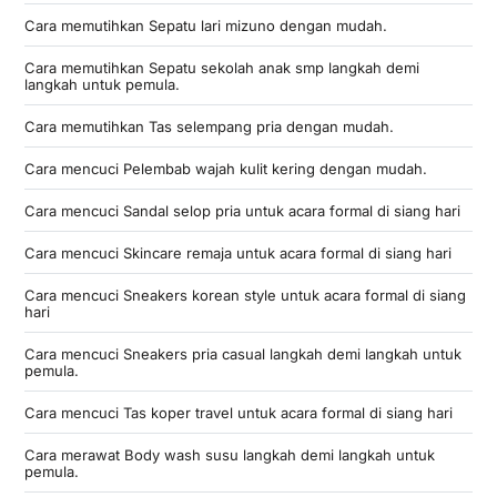
Cara memutihkan Sepatu lari mizuno dengan mudah.
Cara memutihkan Sepatu sekolah anak smp langkah demi
langkah untuk pemula.
Cara memutihkan Tas selempang pria dengan mudah.
Cara mencuci Pelembab wajah kulit kering dengan mudah.
Cara mencuci Sandal selop pria untuk acara formal di siang hari
Cara mencuci Skincare remaja untuk acara formal di siang hari
Cara mencuci Sneakers korean style untuk acara formal di siang
hari
Cara mencuci Sneakers pria casual langkah demi langkah untuk
pemula.
Cara mencuci Tas koper travel untuk acara formal di siang hari
Cara merawat Body wash susu langkah demi langkah untuk
pemula.