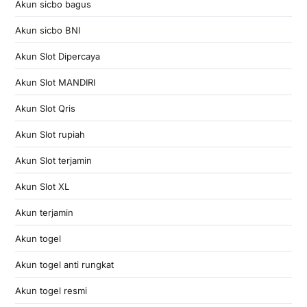
Akun sicbo bagus
Akun sicbo BNI
Akun Slot Dipercaya
Akun Slot MANDIRI
Akun Slot Qris
Akun Slot rupiah
Akun Slot terjamin
Akun Slot XL
Akun terjamin
Akun togel
Akun togel anti rungkat
Akun togel resmi