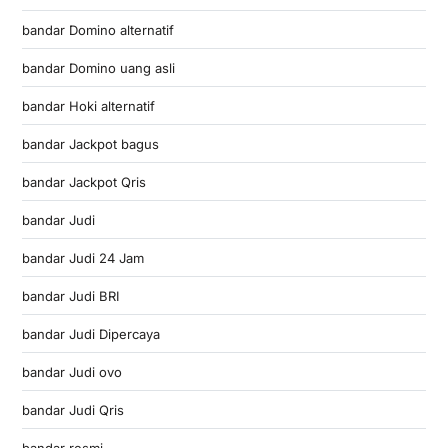
bandar Domino alternatif
bandar Domino uang asli
bandar Hoki alternatif
bandar Jackpot bagus
bandar Jackpot Qris
bandar Judi
bandar Judi 24 Jam
bandar Judi BRI
bandar Judi Dipercaya
bandar Judi ovo
bandar Judi Qris
bandar resmi