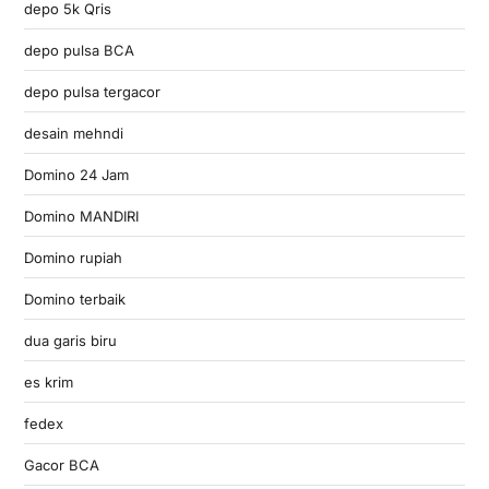
depo 5k Qris
depo pulsa BCA
depo pulsa tergacor
desain mehndi
Domino 24 Jam
Domino MANDIRI
Domino rupiah
Domino terbaik
dua garis biru
es krim
fedex
Gacor BCA