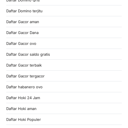
Daftar Domino terjitu
Daftar Gacor aman
Daftar Gacor Dana
Daftar Gacor ovo
Daftar Gacor saldo gratis
Daftar Gacor terbaik
Daftar Gacor tergacor
Daftar habanero ovo
Daftar Hoki 24 Jam
Daftar Hoki aman
Daftar Hoki Populer