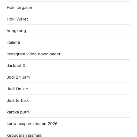
Hoki tergacor
Hoki Wallet
hongkong
iltalehti
instagram video downloader
Jackpot XL
Judi 24 Jam
Judi Online
Judi terbaik
kartika putri
kartu ucapan lebaran 2026
kebugaran jasmani