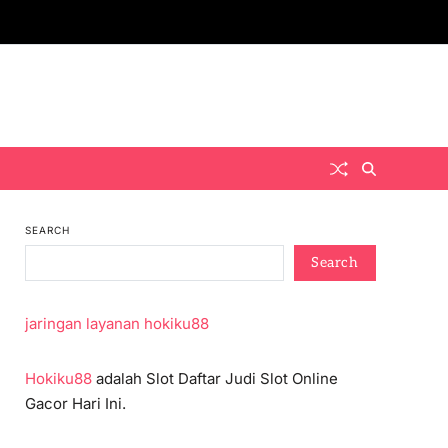
SEARCH
Search
jaringan layanan hokiku88
Hokiku88
adalah Slot Daftar Judi Slot Online
Gacor Hari Ini.