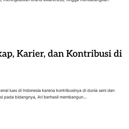
ap, Karier, dan Kontribusi di
kenal luas di Indonesia karena kontribusinya di dunia seni dan
ikasi pada bidangnya, Ari berhasil membangun…