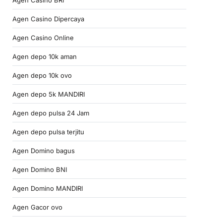
Agen Casino Dipercaya
Agen Casino Online
Agen depo 10k aman
Agen depo 10k ovo
Agen depo 5k MANDIRI
Agen depo pulsa 24 Jam
Agen depo pulsa terjitu
Agen Domino bagus
Agen Domino BNI
Agen Domino MANDIRI
Agen Gacor ovo