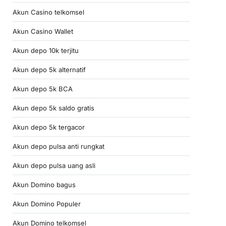
Akun Casino telkomsel
Akun Casino Wallet
Akun depo 10k terjitu
Akun depo 5k alternatif
Akun depo 5k BCA
Akun depo 5k saldo gratis
Akun depo 5k tergacor
Akun depo pulsa anti rungkat
Akun depo pulsa uang asli
Akun Domino bagus
Akun Domino Populer
Akun Domino telkomsel