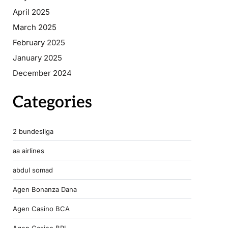
April 2025
March 2025
February 2025
January 2025
December 2024
Categories
2 bundesliga
aa airlines
abdul somad
Agen Bonanza Dana
Agen Casino BCA
Agen Casino BRI