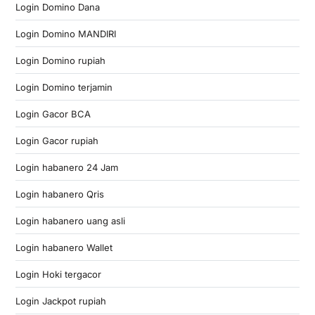
Login Domino Dana
Login Domino MANDIRI
Login Domino rupiah
Login Domino terjamin
Login Gacor BCA
Login Gacor rupiah
Login habanero 24 Jam
Login habanero Qris
Login habanero uang asli
Login habanero Wallet
Login Hoki tergacor
Login Jackpot rupiah