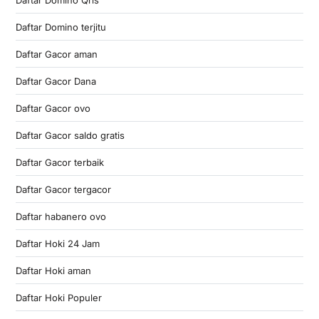
Daftar Domino terjitu
Daftar Gacor aman
Daftar Gacor Dana
Daftar Gacor ovo
Daftar Gacor saldo gratis
Daftar Gacor terbaik
Daftar Gacor tergacor
Daftar habanero ovo
Daftar Hoki 24 Jam
Daftar Hoki aman
Daftar Hoki Populer