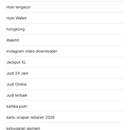
Hoki tergacor
Hoki Wallet
hongkong
iltalehti
instagram video downloader
Jackpot XL
Judi 24 Jam
Judi Online
Judi terbaik
kartika putri
kartu ucapan lebaran 2026
kebugaran jasmani