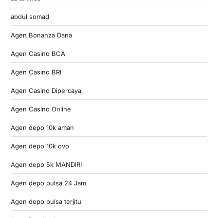
abdul somad
Agen Bonanza Dana
Agen Casino BCA
Agen Casino BRI
Agen Casino Dipercaya
Agen Casino Online
Agen depo 10k aman
Agen depo 10k ovo
Agen depo 5k MANDIRI
Agen depo pulsa 24 Jam
Agen depo pulsa terjitu