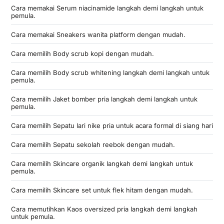
Cara memakai Serum niacinamide langkah demi langkah untuk
pemula.
Cara memakai Sneakers wanita platform dengan mudah.
Cara memilih Body scrub kopi dengan mudah.
Cara memilih Body scrub whitening langkah demi langkah untuk
pemula.
Cara memilih Jaket bomber pria langkah demi langkah untuk
pemula.
Cara memilih Sepatu lari nike pria untuk acara formal di siang hari
Cara memilih Sepatu sekolah reebok dengan mudah.
Cara memilih Skincare organik langkah demi langkah untuk
pemula.
Cara memilih Skincare set untuk flek hitam dengan mudah.
Cara memutihkan Kaos oversized pria langkah demi langkah
untuk pemula.