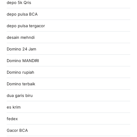
depo 5k Qris
depo pulsa BCA
depo pulsa tergacor
desain mehndi
Domino 24 Jam
Domino MANDIRI
Domino rupiah
Domino terbaik
dua garis biru
es krim
fedex
Gacor BCA