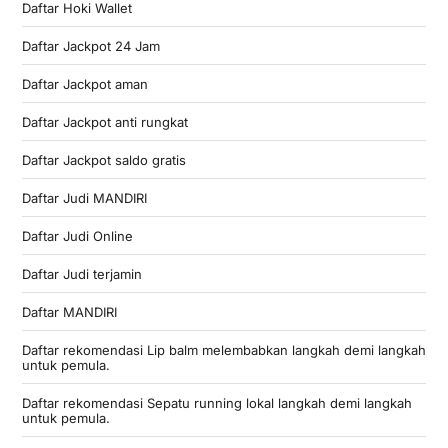
Daftar Hoki Wallet
Daftar Jackpot 24 Jam
Daftar Jackpot aman
Daftar Jackpot anti rungkat
Daftar Jackpot saldo gratis
Daftar Judi MANDIRI
Daftar Judi Online
Daftar Judi terjamin
Daftar MANDIRI
Daftar rekomendasi Lip balm melembabkan langkah demi langkah
untuk pemula.
Daftar rekomendasi Sepatu running lokal langkah demi langkah
untuk pemula.