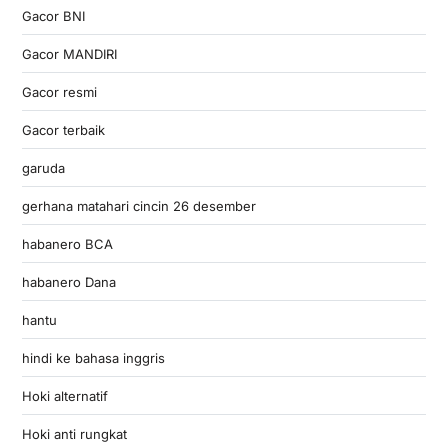
Gacor BNI
Gacor MANDIRI
Gacor resmi
Gacor terbaik
garuda
gerhana matahari cincin 26 desember
habanero BCA
habanero Dana
hantu
hindi ke bahasa inggris
Hoki alternatif
Hoki anti rungkat