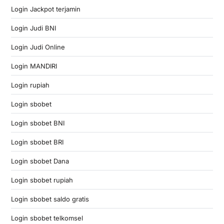
Login Jackpot terjamin
Login Judi BNI
Login Judi Online
Login MANDIRI
Login rupiah
Login sbobet
Login sbobet BNI
Login sbobet BRI
Login sbobet Dana
Login sbobet rupiah
Login sbobet saldo gratis
Login sbobet telkomsel