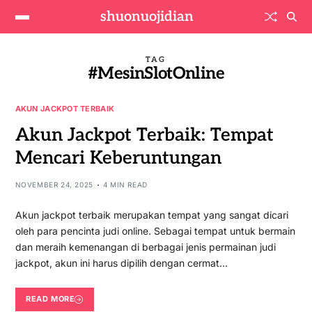
shuonuojidian
TAG
#MesinSlotOnline
AKUN JACKPOT TERBAIK
Akun Jackpot Terbaik: Tempat
Mencari Keberuntungan
NOVEMBER 24, 2025
4 MIN READ
Akun jackpot terbaik merupakan tempat yang sangat dicari
oleh para pencinta judi online. Sebagai tempat untuk bermain
dan meraih kemenangan di berbagai jenis permainan judi
jackpot, akun ini harus dipilih dengan cermat…
READ MORE